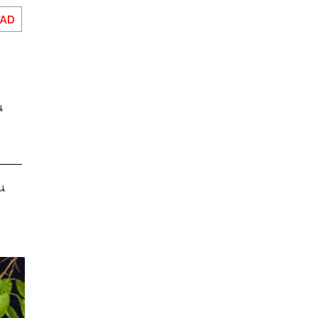
EAD
น
น