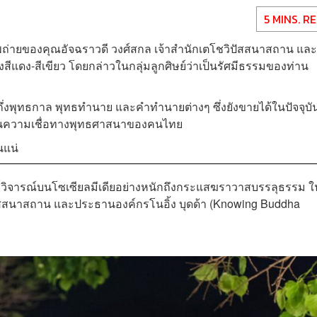
5 MINS. R
าพถ่ายของคุณอัจฉราวดี วงศ์สกล เจ้าสำนักเตโชวิปัสสนาสถาน และ
สีแดง-สีเขียว โดยกล่าวในกลุ่มลูกศิษย์ว่าเป็นรัศมีธรรมของท่าน
คกึ่งพุทธกาล พุทธทำนาย และคำทำนายต่างๆ ซึ่งยังขายได้ในปัจจุบั
นความเชื่อทางพุทธศาสนาของคนไทย
นแน่
์วิจารณ์บนโซเซียลมีเดียอย่างหนักถึงกระแสฆราวาสบรรลุธรรม ใ
ัสสนาสถาน และประธานองค์กรโนอิ้ง บุดด้า (Knowing Buddha