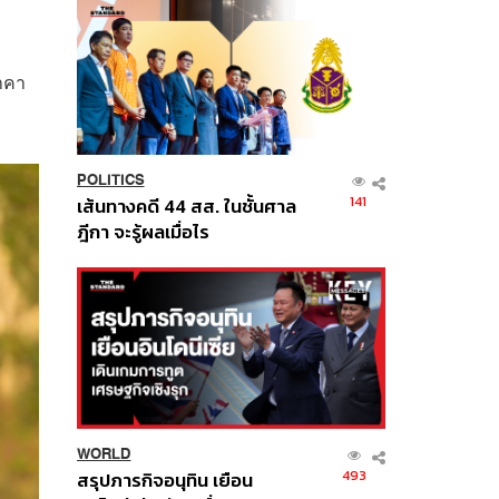
ี
าคา
POLITICS
141
เส้นทางคดี 44 สส. ในชั้นศาล
ฎีกา จะรู้ผลเมื่อไร
WORLD
493
สรุปภารกิจอนุทิน เยือน