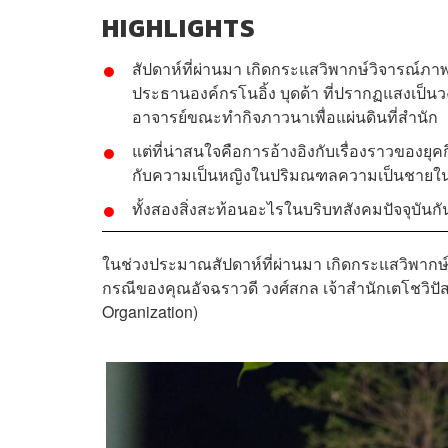
HIGHLIGHTS
สัปดาห์ที่ผ่านมา เกิดกระแสวิพากษ์วิจารณ์ภ
ประธานองค์กรโนอิ้ง บุดด้า ที่ปรากฏแสงเป็นวง
อาจารย์ขณะทำกิจภาวนาเพื่อแผ่นดินที่สำนัก
แต่ที่น่าสนใจคือการอ้างอิงกับเรื่องราวของยุ
กับความเป็นหญิงในปริมณฑลความเป็นชายใ
ทั้งสองสิ่งสะท้อนอะไรในบริบทสังคมปัจจุบันกั
ในช่วงประมาณสัปดาห์ที่ผ่านมา เกิดกระแสวิพากษ
กรณีของคุณอัจฉราวดี วงศ์สกล เจ้าสำนักเตโชวิป
Organization)