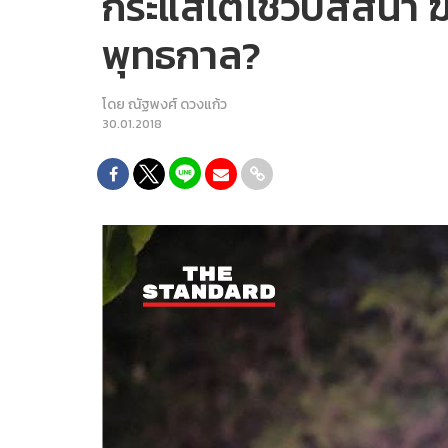
กระแสเตโชวิปัสสนา ฆ
พุทธกาล?
โดย
ณัฐพงศ์ ดวงแก้ว
30.01.2018