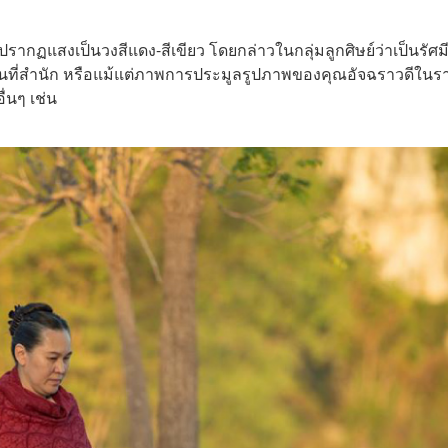
ากฏแสงเป็นวงสีแดง-สีเขียว โดยกล่าวในกลุ่มลูกศิษย์ว่าเป็นรัศม
นที่สำนัก หรือแม้แต่ภาพการประมูลรูปภาพของคุณอัจฉราวดีในร
ื่นๆ เช่น