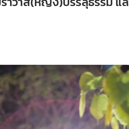
ราวาส(หญิง)บรรลุธรรม แล้ว