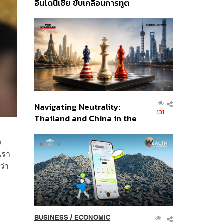
อินโดนีเซีย ขับเคลื่อนการทูต
เศรษฐกิจเชิงรุก ประกาศหุ้น
ส่วนยุทธศาสตร์ไทย –
อินโดนีเซีย
Navigating Neutrality:
131
Thailand and China in the
Age of a New Global
Order
ง
เรา
ว่า
BUSINESS
/
ECONOMIC