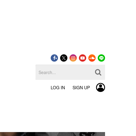
LOG IN
SIGN UP