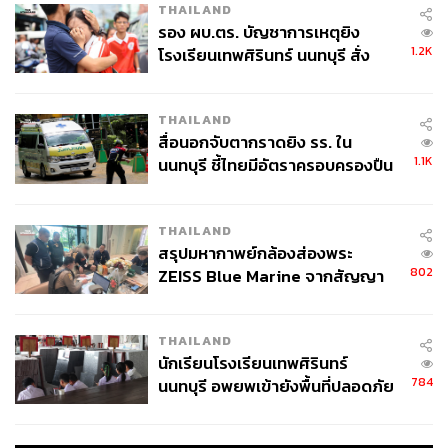
THAILAND
รอง ผบ.ตร. บัญชาการเหตุยิง
1.2K
โรงเรียนเทพศิรินทร์ นนทบุรี สั่ง
ค้นหา 2 รอบยืนยันไร้คนติดค้าง พบ
ศพปู่-ย่าที่บ้านพักผู้ก่อเหตุ
THAILAND
สื่อนอกจับตากราดยิง รร. ใน
371
1.1K
นนทบุรี ชี้ไทยมีอัตราครอบครองปืน
สูงในระดับต้นของภูมิภาค
ABOUT THE AUTHOR
THAILAND
ปิติพัฒน์ ชูปลื้ม
สรุปมหากาพย์กล้องส่องพระ
Junior Content Creator กองบรรณาธิการ
802
ZEISS Blue Marine จากสัญญา
ข่าว THE STANDARD WEALTH
ผลิต 8.3 ล้าน สู่ข้อพิพาท ‘มา
เวลล์ฯ’ ฟ้อง ‘โทน บางแค’ ผิดนัด
THAILAND
จ่ายหนี้-แอบระบุแบรนด์
นักเรียนโรงเรียนเทพศิรินทร์
784
นนทบุรี อพยพเข้ายังพื้นที่ปลอดภัย
ชั่วคราว หลังเหตุใช้อาวุธปืนภายใน
โรงเรียนคลี่คลาย