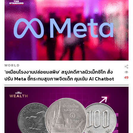
ต่างประเทศจำนวนมากที่มาขอรับการส่งเสริมการลงทุนจา
กบีโอไอ และได้รับบัตรส่งเสริมไปแล้วในสองปีที่ผ่านมา แต่
ยังไม่ได้เข้ามาลงทุน เมื่อมีความไม่แน่นอนนี้เกิดขึ้นและไทย
ถูกขึ้นภาษี 36% บางธุรกิจอาจจะชะลอการลงทุนเพื่อรอดู
สถานการณ์หลังการเจรจาระหว่างประเทศต่างๆ กับสหรัฐฯ
ดร. กิริฎา ยังกล่าวถึงภาพรวมทางเศรษฐกิจในระดับมหภาค
ด้วยว่า เมื่อเศรษฐกิจโลกชะลอตัว ทิศทางของเงินเฟ้อและ
ดอกเบี้ยน่าจะเป็นขาลง ธนาคารกลางสหรัฐฯ อาจมีการลด
WORLD
ดอกเบี้ยอีก 1-3 ครั้งในปีนี้ เช่นเดียวกับทิศทางดอกเบี้ยของ
‘เหมือนโรงงานปล่อยมลพิษ’ สรุปคดีศาลนิวเม็กซิโก สั่ง
ไทยน่าจะลงเช่นเดียวกัน คาดว่า กนง. จะมีการปรับอัตรา
49
ปรับ Meta ชี้กระทบสุขภาพจิตเด็ก คุมเข้ม AI Chatbot
ดอกเบี้ยครั้งละ 0.25% อีก 1-2 ครั้งในปีนี้ ส่งผลให้ค่าเงินบาท
ไทยจะอ่อนค่าลงเล็กน้อยจากปีที่แล้ว รวมถึงเงินที่จะไหลเข้า
ประเทศเพิ่มขึ้นจากปีที่แล้วเพียงเล็กน้อย ทั้งจากการค้าและ
ภาคท่องเที่ยว อย่างไรก็ดี ในปัจจุบันค่าเงินบาทแข็งค่าเกือบ
จะมากที่สุดในอาเซียน เป็นรองเพียงมาเลเซียเท่านั้น ซึ่งจะ
ทำให้ประเทศที่ค่าเงินถูกกว่าไทยได้เปรียบไทยในการส่งออก
“ต้องยอมรับว่าสงครามการค้าระดับโลกครั้งนี้จะส่งผลกระ