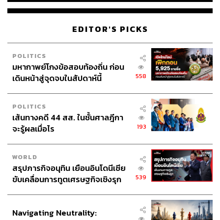
EDITOR'S PICKS
POLITICS
มหากาพย์โกงข้อสอบท้องถิ่น ก่อน
558
เดินหน้าสู่จุดจบในสัปดาห์นี้
POLITICS
เส้นทางคดี 44 สส. ในชั้นศาลฎีกา
193
จะรู้ผลเมื่อไร
WORLD
สรุปภารกิจอนุทิน เยือนอินโดนีเซีย
539
ขับเคลื่อนการทูตเศรษฐกิจเชิงรุก
ประกาศหุ้นส่วนยุทธศาสตร์ไทย –
อินโดนีเซีย
Navigating Neutrality: