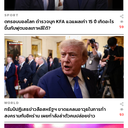
ประธานาธิบดีทรัมป์ เนื่องจากเกษตรกรเป็นฐานเสียง
หลัก
SPORT
ตกรอบบอลโลก ตำรวจบุก KFA แฉแผลเก่า 15 ปี เกิดอะไร
59
ขึ้นกับฟุตบอลเกาหลีใต้?
อาจขอให้ไทยเพิ่มโควตานำเข้าสินค้าบางประเภทมาก
ขึ้น
เช่น ข้าวโพด และกาแฟ ที่ไทยมีการกำหนดโควตา
นำเข้า
อาจขอให้ไทยลดข้อกำหนดที่เป็นมาตรฐานสุขภาพ
เช่น ให้ไทยอนุญาตให้นำเข้าเนื้อหมูจากสหรัฐฯ ซึ่งไทย
กังวลว่ามีสารเร่งเนื้อแดงเกินมาตรฐาน ดังนั้นไทยควร
พิจารณาเจรจาเพื่อเปิดตลาดสินค้าที่มีผลกระทบทางลบ
ต่อเศรษฐกิจไทยน้อยหรือจะส่งผลดีกับผู้บริโภคในไทย
ในลำดับแรก นอกจากนี้สหรัฐฯ อยากให้ประเทศต่างๆ
มีการไปลงทุนในสหรัฐฯ มากขึ้นด้วย
WORLD
ทรัมป์ปฏิเสธข่าวลือสหรัฐฯ ขาดแคลนอาวุธในการทำ
93
สงครามกับอิหร่าน เผยกำลังล่าตัวคนปล่อยข่าว
ดร.กิริฎา กล่าวว่า สิ่งที่น่าเป็นกังวลคือท่าทีของธุรกิจต่าง
ชาติที่ต้องการมาลงทุนในประเทศไทย ซึ่งมีภาคธุรกิจจาก