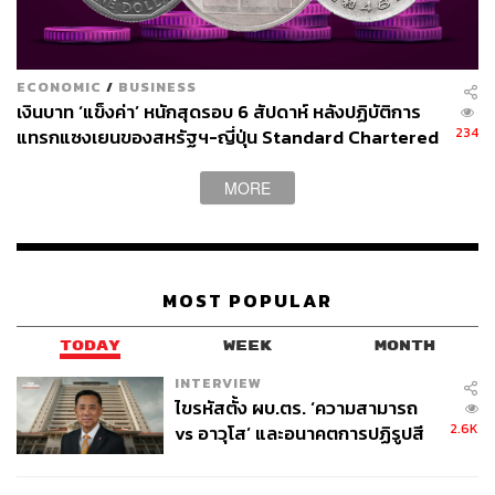
ทบทางลบกับเศรษฐกิจโลกและไทย แต่ในขณะเดียวกันก็มี
โอกาสสำหรับธุรกิจไทย ภาครัฐ และเอกชนไทยจึงต้องร่วม
กันลดผลกระทบและบริหารความเสี่ยง รวมถึงใช้โอกาสที่มา
ECONOMIC
/
BUSINESS
ในครั้งนี้” ดร.กิริฎา ระบุ
เงินบาท ‘แข็งค่า’ หนักสุดรอบ 6 สัปดาห์ หลังปฏิบัติการ
234
แทรกแซงเยนของสหรัฐฯ-ญี่ปุ่น Standard Chartered
เปิดเป้าสิ้นปีนี้จ่อแข็งต่อแตะ 32.50 บาทต่อดอลลาร์
สามารถติดตาม THE STANDARD WEALTH
MORE
ผ่านแอปพลิเคชันต่างๆ ที่คุณสะดวกหรือใช้งานอยู่แล้วได้เลย
MOST POPULAR
TAGS:
Trade War
TODAY
WEEK
MONTH
TDRI Economic Intelligence Service (EIS)
ส่งออกไทย
Donald Trump
INTERVIEW
สถาบันวิจัยเพื่อการพัฒนาประเทศไทย (TDRI)
ไขรหัสตั้ง ผบ.ตร. ‘ความสามารถ
เศรษฐกิจไทย
USA
กำแพงภาษีสหรัฐฯ
2.6K
vs อาวุโส’ และอนาคตการปฏิรูปสี
สงครามการค้า
กากี กับ พล.ต.อ. เอก อังสนานนท์