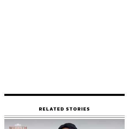
อัตราเดิมจ่าย 1.5%) ในขณะที่เม็กซิโกจ่ายภาษี 25% เท่านั้น
นอกจากนี้การขึ้นภาษีดังกล่าวยังทำให้เศรษฐกิจโลกชะลอ
รวมทั้งคู่ค้าอื่นของไทยด้วย ดังนั้นคาดว่าปีนี้ส่งออกของไทย
จะโตอยู่ที่ 1-2% ขณะที่ปีที่ผ่านมาโตที่ 5.4%
ดร.กิริฎา กล่าวว่า สิ่งสำคัญที่จะต้องพิจารณาคือการประเมิน
คู่แข่งของไทยที่ผลิตสินค้าส่งออกไปสหรัฐฯ ว่าถูกขึ้นภาษี
มากกว่าหรือน้อยกว่าไทย เพราะนั่นหมายถึงโอกาสในการ
แข่งขันบนสนามที่มีกติกาใหม่ ซึ่งไทยอาจสามารถส่งสินค้า
ไปทดแทนสินค้าของประเทศอื่นๆ ที่ถูกตั้งกำแพงภาษีสูงกว่า
ไทยได้ เพราะปีแรกของการขึ้นภาษีสหรัฐฯ คงไม่สามารถ
ผลิตสินค้าในประเทศมาทดแทนสินค้าได้ทัน ดังนั้นไม่ว่า
อย่างไรก็ต้องนำเข้าอยู่ดี
“เราก็อาจจะมีโอกาสเพิ่มการส่งออกไปสหรัฐฯ ในสินค้าที่คู่
แข่งของไทยถูกขึ้นภาษีมากกว่าเรา เช่น จีน 54% เวียดนาม
RELATED STORIES
46% แต่ไทย 36% ดังนั้นเราอาจสามารถแข่งขันในเรื่องราคา
ได้ เช่น ชิ้นส่วนโทรศัพท์มือถือ เครื่องคอมพิวเตอร์และ
อุปกรณ์ และอุปกรณ์เซมิคอนดักเตอร์ นี่คือโอกาสของไทย