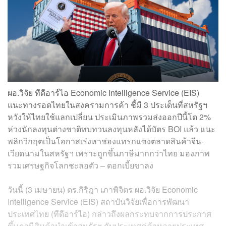
ผอ.วิจัย ทีดีอาร์ไอ Economic Intelligence Service (EIS)
แนะทางรอดไทยในสงครามการค้า ชี้มี 3 ประเด็นที่สหรัฐฯ
หวังให้ไทยใช้แลกเปลี่ยน ประเมินภาพรวมส่งออกปีนี้โต 2%
ห่วงนักลงทุนต่างชาติทบทวนลงทุนหลังได้บัตร BOI แล้ว แนะ
พลิกวิกฤตเป็นโอกาสเร่งหาช่องแทรกแซงตลาดสินค้าจีน-
เวียดนามในสหรัฐฯ เพราะถูกขึ้นภาษีมากกว่าไทย มองภาพ
รวมเศรษฐกิจโลกชะลอตัว – ดอกเบี้ยขาลง
วันนี้ (3 เมษายน) ดร.กิริฎา เภาพิจิตร ผอ.วิจัย Economic
Intelligence Service (EIS) สถาบันวิจัยเพื่อการพัฒนา
ประเทศไทย (ทีดีอาร์ไอ) กล่าวถึงผลกระทบจากการประกาศ
ขึ้นภาษีสินค้านำเข้าสหรัฐฯ กับประเทศคู่ค้าหลายประเทศ