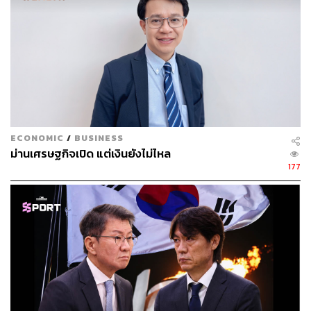
ในครั้งนี้ ซึ่งเราเห็นได้จากสมัยทรัมป์ 1 ที่หลังจากที่จีนถูกตั้ง
กำแพงภาษี สหรัฐฯ ก็หันไปซื้อสินค้าจากประเทศอื่นเพิ่มขึ้น
เช่น ไทย เวียดนาม และไต้หวัน แทนสินค้าจากจีนในตอนนั้น
”ดร.กิริฎา ระบุ
นอกจากผลกระทบที่จะเกิดขึ้นกับการส่งออกของไทยแล้ว
สินค้านำเข้าน่าจะเพิ่มขึ้นเนื่องจากทุกประเทศต้องหาตลาด
ใหม่ โดยเฉพาะสินค้าจากจีนและสินค้าประเภทเหล็ก
ECONOMIC
/
BUSINESS
อย่างไรก็ตาม เชื่อว่าสหรัฐฯ ต้องการให้นานาประเทศรวมทั้ง
ม่านเศรษฐกิจเปิด แต่เงินยังไม่ไหล
ไทยเจรจาเพิ่มเติมเพื่อเอื้อประโยชน์ให้กับสหรัฐฯ มากขึ้นกว่า
177
เดิม แลกกับการขอปรับลดอัตราภาษีนำเข้า เพราะในเอกสาร
ของสหรัฐฯ ระบุว่าทุกอย่างปรับเปลี่ยนได้หากมีการเจรจา
โดยประเมินว่ามี 3 แนวทางที่ทางสหรัฐฯ ต้องการจากไทย
ได้แก่
อาจขอให้ไทยลดภาษีนำเข้าสินค้าสหรัฐฯ
โดยสินค้าที่
ไทยเรียกเก็บสหรัฐฯ สูงกว่าที่สหรัฐฯ เรียกเก็บจากไทย
มาก เช่น ไวน์ เบียร์ เนื้อวัว รถยนต์ รวมถึงสินค้าเกษตร
หลายชนิด ซึ่งสินค้าเกษตรมีความสำคัญกับ