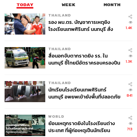
TODAY
WEEK
MONTH
THAILAND
รอง ผบ.ตร. บัญชาการเหตุยิง
1.4K
โรงเรียนเทพศิรินทร์ นนทบุรี สั่ง
ค้นหา 2 รอบยืนยันไร้คนติดค้าง พบ
ศพปู่-ย่าที่บ้านพักผู้ก่อเหตุ
THAILAND
สื่อนอกจับตากราดยิง รร. ใน
1.3K
นนทบุรี ชี้ไทยมีอัตราครอบครองปืน
สูงในระดับต้นของภูมิภาค
THAILAND
นักเรียนโรงเรียนเทพศิรินทร์
841
นนทบุรี อพยพเข้ายังพื้นที่ปลอดภัย
ชั่วคราว หลังเหตุใช้อาวุธปืนภายใน
โรงเรียนคลี่คลาย
WORLD
ย้อนเหตุกราดยิงในโรงเรียนต่าง
713
ประเทศ ที่ผู้ก่อเหตุเป็นนักเรียน