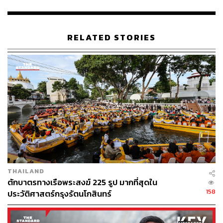
50 ล้านคน หรือ 70% ของประชากร เพื่อสร้างให้เกิด
ภูมิคุ้มกันหมู่ อันจะทำให้ไทยลดการระบาดได้อย่างยั่งยืน
ประชาชนกลับมาทำมาหากินได้ปกติ และควรจัดซื้อจากผู้
RELATED STORIES
ผลิตรายอื่นๆ นอกจาก 2 รายเดิม เพื่อให้ประชาชนได้มีทาง
เลือกมากขึ้น และรัฐบาลต้องบริหารจัดการฉีดให้ประชาชน
50 ล้านคน ให้ครบ 2 โดสภายในสิ้นปีนี้ เพื่อให้ไทยเปิด
ประเทศได้ทันกับประเทศอื่นๆ ซึ่งจะส่งผลต่อการฟื้นตัวของ
เศรษฐกิจอีกด้วย
4.
สถานการณ์ทั่วโลก ณ เวลานี้ ประเทศที่มีการบริหาร
จัดการอย่างมีมาตรฐาน ประชาชนของเขาทราบกันหมดแล้ว
ว่า ประเทศของตนจะฉีดวัคซีนให้กับประชาชนครบ และจะ
เปิดประเทศเพื่อฟื้นฟูเศรษฐกิจอย่างไร ตรงกันข้ามกับ
ประเทศไทยที่ต้องเผชิญกับการระบาดรอบสาม ซึ่งแพร่
THAILAND
กระจายเป็นวงกว้างกว่าที่ผ่านมาหลายเท่า โดยไม่รู้ว่าจะเปิด
ตักบาตรทางเรือพระสงฆ์ 225 รูป มากที่สุดใน
ประเทศได้เมื่อไร ทำให้คนไทยไม่สามารถวางแผนชีวิตตัวเอง
158
ประวัติศาสตร์กรุงรัตนโกสินทร์
ได้ ทั้งในเรื่องความปลอดโรค และการอยู่รอดของปากท้อง
เนื่องจากปัญหาทั้งหมดนี้ขึ้นอยู่กับ “เงื่อนเวลาในการฉีด