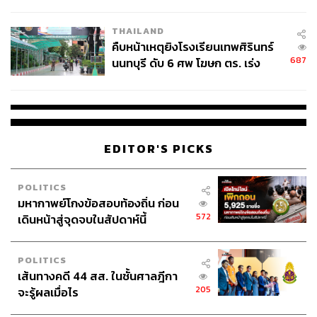
THAILAND
คืบหน้าเหตุยิงโรงเรียนเทพศิรินทร์
687
นนทบุรี ดับ 6 ศพ โฆษก ตร. เร่ง
สอบปมขโมยปืนปู่ก่อเหตุ
EDITOR'S PICKS
POLITICS
มหากาพย์โกงข้อสอบท้องถิ่น ก่อน
572
เดินหน้าสู่จุดจบในสัปดาห์นี้
POLITICS
เส้นทางคดี 44 สส. ในชั้นศาลฎีกา
205
จะรู้ผลเมื่อไร