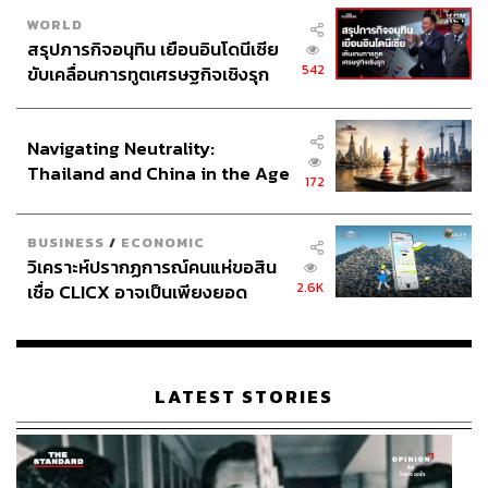
WORLD
สรุปภารกิจอนุทิน เยือนอินโดนีเซีย
542
ขับเคลื่อนการทูตเศรษฐกิจเชิงรุก
ประกาศหุ้นส่วนยุทธศาสตร์ไทย –
อินโดนีเซีย
Navigating Neutrality:
Thailand and China in the Age
172
of a New Global Order
BUSINESS
/
ECONOMIC
วิเคราะห์ปรากฏการณ์คนแห่ขอสิน
2.6K
เชื่อ CLICX อาจเป็นเพียงยอด
ภูเขาน้ำแข็ง ของปัญหาหนี้ครัว
เรือนไทยที่ถูกซุกไว้
LATEST STORIES