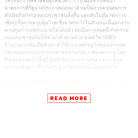
โคโรนาไวรัสสายพันธุ์ใหม่ (B.1.1.7) เนื่องจากเห็นว่า
มาตรการที่รัฐบาลประกาศออกมาล้วนเป็นการควบคุมการ
ดำเนินกิจกรรมของประชาชนทั้งสิ้น แต่กลับไม่มีมาตรการ
เชิงรุกในการควบคุมโรค ซึ่งมาตรการในลักษณะนี้นอกจาก
ควบคุมการแพร่ระบาดไม่ได้แล้ว ยังเป็นการหยุดยั้งกิจกรรม
ของประชาชนไม่ให้ทำมาค้าขายด้วย ส่งผลให้ SMEs
จำนวนมากต้องปิดตัวลง ทำให้ระบบเศรษฐกิจของประเทศ
ถดถอยอย่างรุนแรง ประชาชนจำนวนมากต้องตกงาน โดย
ตัวเลขล่าสุดเมื่อสิ้นปี 2563 สูงกว่า 4 ล้านคน และจะมีคน
ตกงานเพิ่มมากขึ้นเรื่อยๆ หากรัฐบาลยังคงนิ่งเฉยต่อไป
พรรคไทยสร้างไทยจึงขอเสนอให้รัฐบาลเร่งดำเนินการปรับ
แผนรับมือโควิด-19 เพื่อยุติการแพร่ระบาดให้เร็วที่สุดดังนี้
1.
เร่งตรวจเชิงรุก โดยให้ประชาชนเข้าถึงการตรวจได้ง่าย
READ MORE
และไม่เสียค่าใช้จ่าย เพื่อค้นหาและนำผู้ติดเชื้อเข้าระบบให้
ได้มากที่สุด เร็วที่สุด รัฐบาลอย่ากลัวว่าตัวเลขผู้ติดเชื้อจะสูง
ยิ่งหาผู้ติดเชื้อและนำเข้าระบบได้เร็ว จะหยุดยั้งการแพร่
ระบาดได้เร็วขึ้น