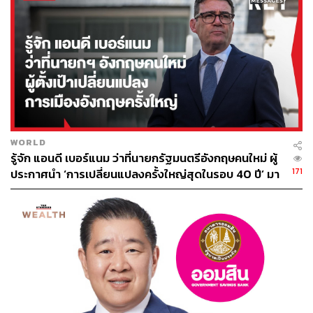
วัคซีนให้กับประชาชน” ที่รัฐบาลยังไม่มีแผนการดำเนินงานที่
แน่นอน
พรรคไทยสร้างไทย จึงขอเรียกร้องไปยังนายกรัฐมนตรีใน
ฐานะผู้นำประเทศ ให้แจ้งไทม์ไลน์ให้กับพี่น้องประชาชนได้
ทราบด้วยตัวเอง โดยควรจะแถลงอย่างชัดเจน ดังนี้
4.1 อีกกี่วัน กี่เดือน กี่ปีกันแน่ ประชาชนไทยจึงจะได้รับวัคซีน
กันทั่วประเทศ
WORLD
รู้จัก แอนดี เบอร์แนม ว่าที่นายกรัฐมนตรีอังกฤษคนใหม่ ผู้
4.2 รัฐบาลได้เตรียมความพร้อมในการดูแลผู้ป่วยโควิด-19 ที่
171
ประกาศนำ ‘การเปลี่ยนแปลงครั้งใหญ่สุดในรอบ 40 ปี’ มา
กำลังเพิ่มเป็นทวีคูณในทุกวันนี้ขนาดไหน และเราสามารถ
สู่การเมืองอังกฤษ
ดูแลคนป่วยได้เต็มที่จำนวนเท่าไร
4.3 ประเทศไทยจะสามารถเปิดประเทศได้ทันนานา
อารยประเทศทั่วโลกหรือไม่
พรรคไทยสร้างไทย ขอส่งกำลังใจให้พี่น้องคนไทยทุกคน ได้
ดูแลสุขภาพของตนเองให้ดี ระมัดระวังในการใช้ชีวิต ด้วย