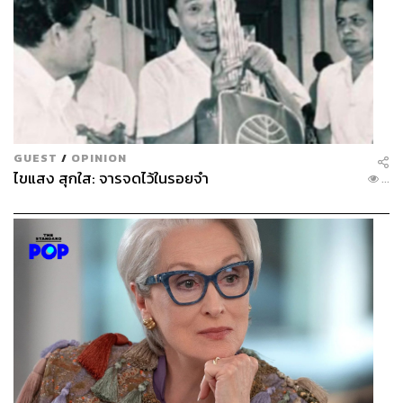
GUEST
/
OPINION
ไขแสง สุกใส: จารจดไว้ในรอยจำ
...