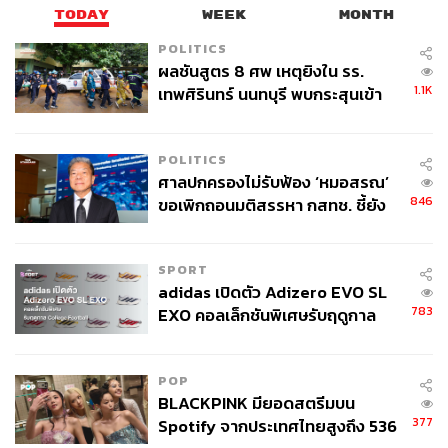
TODAY
WEEK
MONTH
POLITICS
ผลชันสูตร 8 ศพ เหตุยิงใน รร.
1.1K
เทพศิรินทร์ นนทบุรี พบกระสุนเข้า
จุดสำคัญ ‘ศีรษะ-หน้าอก’ ครูถูกยิง
4 นัด จากระยะไกล
POLITICS
ศาลปกครองไม่รับฟ้อง ‘หมอสรณ’
846
ขอเพิกถอนมติสรรหา กสทช. ชี้ยัง
ไม่ใช่ผู้เดือดร้อนเสียหาย
SPORT
adidas เปิดตัว Adizero EVO SL
783
EXO คอลเล็กชันพิเศษรับฤดูกาล
College Football
POP
BLACKPINK มียอดสตรีมบน
377
Spotify จากประเทศไทยสูงถึง 536