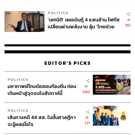
ล้านครั้ง ตลอด 10 ปีที่ผ่านมา
POLITICS
‘เอกนิติ’ เผยเงินกู้ 4 แสนล้าน โฟกัส
351
เปลี่ยนผ่านพลังงาน ลุ้น ‘ไทยช่วย
ไทยพลัส’ เฟส 2 รอประเมินความ
เหมาะสม
EDITOR'S PICKS
POLITICS
มหากาพย์โกงข้อสอบท้องถิ่น ก่อน
590
เดินหน้าสู่จุดจบในสัปดาห์นี้
POLITICS
เส้นทางคดี 44 สส. ในชั้นศาลฎีกา
221
จะรู้ผลเมื่อไร