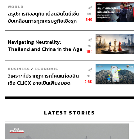
WORLD
สรุปภารกิจอนุทิน เยือนอินโดนีเซีย
549
ขับเคลื่อนการทูตเศรษฐกิจเชิงรุก
ประกาศหุ้นส่วนยุทธศาสตร์ไทย –
อินโดนีเซีย
Navigating Neutrality:
Thailand and China in the Age
184
of a New Global Order
BUSINESS
/
ECONOMIC
วิเคราะห์ปรากฏการณ์คนแห่ขอสิน
2.6K
เชื่อ CLICX อาจเป็นเพียงยอด
ภูเขาน้ำแข็ง ของปัญหาหนี้ครัว
เรือนไทยที่ถูกซุกไว้
LATEST STORIES