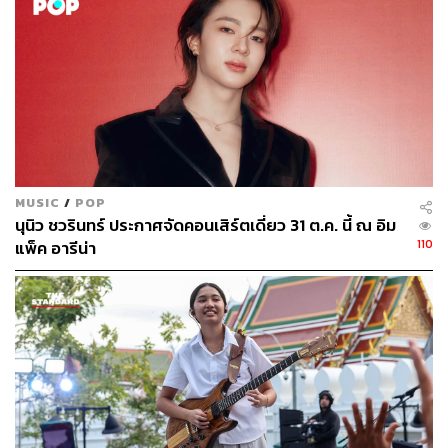
MUSIC
/
POP
นุนิว ชวรินทร์ ประกาศจัดคอนเสิร์ตเดี่ยว 31 ต.ค. นี้ ณ อิม
110
แพ็ค อารีน่า