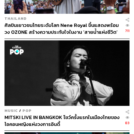
THAILAND
ศิลปินเยาวชนไทยระดับโลก Nene Royal ขึ้นแสดงพร้อม
711
วง OZONE สร้างความประทับใจในงาน ‘สายน้ำแห่งชีวิต’
MUSIC
/
POP
MITSKI LIVE IN BANGKOK โชว์ครั้งแรกในเมืองไทยของ
83
ไอคอนหญิงแห่งวงการอินดี้