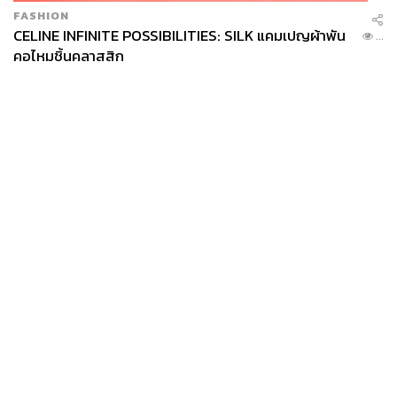
FASHION
CELINE INFINITE POSSIBILITIES: SILK แคมเปญผ้าพัน
...
คอไหมชิ้นคลาสสิก
News
Wealth
Pop
Podcast
Video
Now
Opinion
Careers
Events
Privacy
About
Contact
Policy
FOR
ADVERTISING
MEMBERSHIP