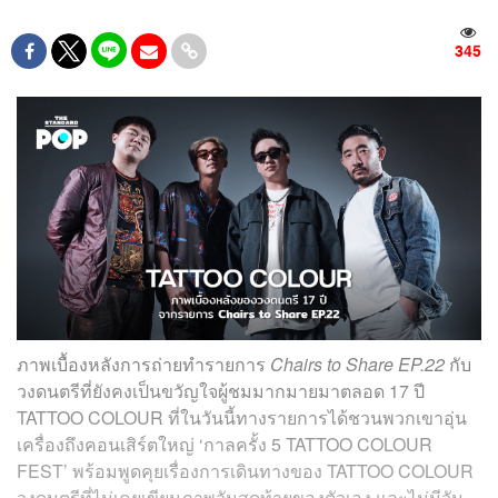
345
ภาพเบื้องหลังการถ่ายทำรายการ
Chairs to Share EP.22
กับ
วงดนตรีที่ยังคงเป็นขวัญใจผู้ชมมากมายมาตลอด 17 ปี
TATTOO COLOUR
ที่ในวันนี้ทางรายการได้ชวนพวกเขาอุ่น
เครื่องถึงคอนเสิร์ตใหญ่ ‘
กาลครั้ง 5 TATTOO COLOUR
FEST’ พร้อมพูดคุยเรื่องการเดินทางของ TATTOO COLOUR
วงดนตรีที่ไม่เคยเขียนภาพวันสุดท้ายของตัวเอง และไม่มีวัน