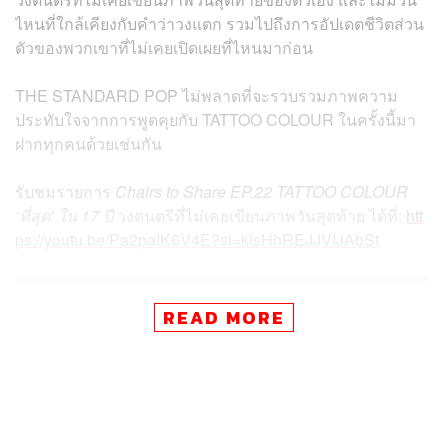
ไหนที่ใกล้เคียงกับคำว่าวงแตก รวมไปถึงการอัปเดตชีวิตส่วน
ตัวของพวกเขาที่ไม่เคยเปิดเผยที่ไหนมาก่อน
THE STANDARD POP ไม่พลาดที่จะรวบรวมภาพความ
ประทับใจจากการพูดคุยกับ
TATTOO COLOUR
ในครั้งนี้มา
ฝากทุกคนด้วยเช่นกัน
รับชมรายการ
Chairs to Share EP.22
TATTOO COLOUR
‘ที่สุด’ ใน 17 ปี
วงดนตรีที่ไม่เคยเขียนภาพวันสุดท้าย
ได้ที่:
htt
ps://youtu.be/Pa2paIK6V4E?si=klsHhREJJVIJAbSt
READ MORE