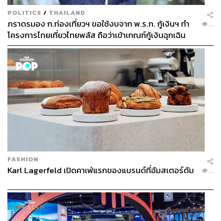
POLITICS
/
THAILAND
ภราดรมอง ก.ท่องเที่ยวฯ ขอใช้งบจาก พ.ร.ก. กู้เงินฯ ทำ
...
โครงการไทยเที่ยวไทยพลัส ถือว่าเข้าเกณฑ์กู้เงินฉุกเฉิน
FASHION
Karl Lagerfeld เปิดคาเฟ่แรกของแบรนด์ที่อัมสเตอร์ดัม
...