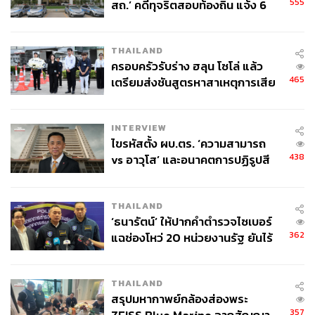
555
สถ.’ คดีทุจริตสอบท้องถิ่น แจ้ง 6
ข้อหาหนัก จ่อชง ป.ป.ช. 12 ส.ค. นี้
THAILAND
ครอบครัวรับร่าง ฮลุน โซโล่ แล้ว
465
เตรียมส่งชันสูตรหาสาเหตุการเสีย
ชีวิต
INTERVIEW
ไขรหัสตั้ง ผบ.ตร. ‘ความสามารถ
438
vs อาวุโส’ และอนาคตการปฏิรูปสี
กากี กับ พล.ต.อ. เอก อังสนานนท์
THAILAND
‘ธนารัตน์’ ให้ปากคำตำรวจไซเบอร์
362
แฉช่องโหว่ 20 หน่วยงานรัฐ ยันไร้
นัยทางการเมือง
THAILAND
สรุปมหากาพย์กล้องส่องพระ
357