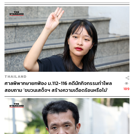
ด้าน สายน้ำ-นภสินธุ์ ตรีรยาภิวัฒน์ นักเคลื่อนไหวทางการ
เมืองกลุ่มทะลุวัง ซึ่งมาให้กำลังใจเปิดเผยว่า คดีที่อยู่ในชั้น
พนักงานสอบสวนซึ่งจะครบฝากขังผลัดแรกเป็นเวลา 12 วัน
ในเร็วๆ นี้ ซึ่งต้องดูว่าพนักงานสอบสวนจะยื่นฝากขังผลัดที่ 2
ต่อหรือไม่ ซึ่งในคดีนี้พนักงานสอบสวนให้เหตุผลคัดค้านการ
ประกันตัวว่า ผู้ต้องหาอาจไปยุ่งเหยิงกับพยานหลักฐาน หรือ
หลบหนีได้ ซึ่งที่ผ่านมาทั้งสองไม่ได้มีเจตนาหลบหนี และไม่
เคยไปยุ่งเหยิงกับพยานหลักฐานแต่อย่างใด จึงไม่เห็นความ
จำเป็นที่พนักงานสอบสวนจะต้องออกหมายจับผู้ต้องหาทั้ง
สองคน วันนี้จึงมาให้กำลังใจให้สมหมายเพราะรู้สึกเป็นห่วง
THAILAND
เพื่อน จึงอยากให้ศาลอนุญาตให้ปล่อยตัวชั่วคราว
ศาลพิพากษายกฟ้อง ม.112-116 คดีนักกิจกรรมทำโพล
189
สอบถาม ‘ขบวนเสด็จฯ สร้างความเดือดร้อนหรือไม่’
TAGS:
ขบวนเสด็จ
ทานตะวัน ตัวตุลานนท์
กลุ่มทะลุวัง
ณัฐนนท์ ไชยมหาบุตร