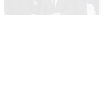
POLITICS
ทักษิณ ร่วมสวดพระอภิธรรมศพ ‘พล.ต.ท. ผ่อน’ บิดา
...
‘พักตร์พิไล ทวีสิน’ สิริอายุ 103 ปี แกนนำเพื่อไทย-บุคคล
หลากวงการร่วมอาลัย
BUSINESS
/
ECONOMIC
คลังเตรียมจำหน่ายพันธบัตรรัฐบาล ‘ออมพลัส’ รอบถัดไป
...
เร็วสุด 4 ก.ย.นี้ อาจเพิ่มสัดส่วนการขายแบบ Small Lot