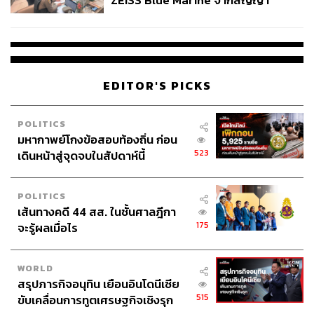
ZEISS Blue Marine จากสัญญา
ผลิต 8.3 ล้าน สู่ข้อพิพาท ‘มา
เวลล์ฯ’ ฟ้อง ‘โทน บางแค’ ผิดนัด
จ่ายหนี้-แอบระบุแบรนด์
EDITOR'S PICKS
POLITICS
มหากาพย์โกงข้อสอบท้องถิ่น ก่อน
523
เดินหน้าสู่จุดจบในสัปดาห์นี้
POLITICS
เส้นทางคดี 44 สส. ในชั้นศาลฎีกา
175
จะรู้ผลเมื่อไร
WORLD
สรุปภารกิจอนุทิน เยือนอินโดนีเซีย
515
ขับเคลื่อนการทูตเศรษฐกิจเชิงรุก