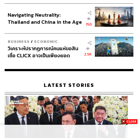
ประกาศหุ้นส่วนยุทธศาสตร์ไทย –
อินโดนีเซีย
Navigating Neutrality:
Thailand and China in the Age
150
of a New Global Order
BUSINESS
/
ECONOMIC
วิเคราะห์ปรากฏการณ์คนแห่ขอสิน
2.5K
เชื่อ CLICX อาจเป็นเพียงยอด
ภูเขาน้ำแข็ง ของปัญหาหนี้ครัว
เรือนไทยที่ถูกซุกไว้
LATEST STORIES