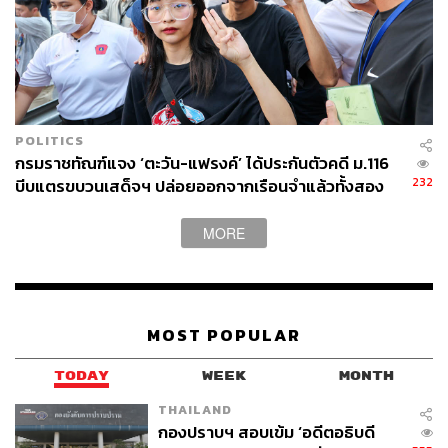
POLITICS
กรมราชทัณฑ์แจง ‘ตะวัน-แฟรงค์’ ได้ประกันตัวคดี ม.116
232
บีบแตรขบวนเสด็จฯ ปล่อยออกจากเรือนจำแล้วทั้งสอง
คน
MORE
MOST POPULAR
TODAY
WEEK
MONTH
THAILAND
กองปราบฯ สอบเข้ม ‘อดีตอธิบดี