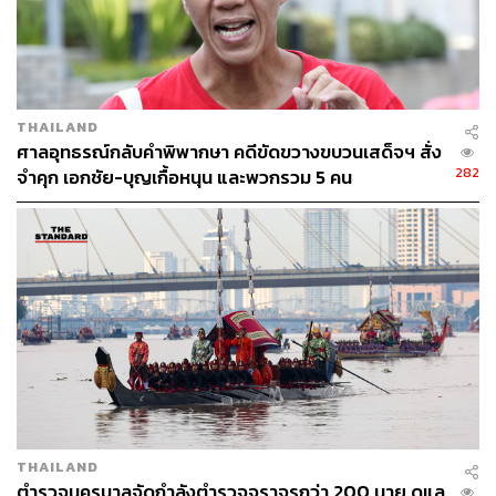
640
THAILAND
ศาลอุทธรณ์กลับคำพิพากษา คดีขัดขวางขบวนเสด็จฯ สั่ง
ABOUT THE AUTHOR
282
จำคุก เอกชัย-บุญเกื้อหนุน และพวกรวม 5 คน
THE STANDARD TEAM
กองบรรณาธิการ THE STANDARD
ABOUT THE PHOTOGRAPHER
ฐานิส สุดโต
บรรณาธิการภาพ ประจำสำนักข่าว THE
STANDARD
THAILAND
ตำรวจนครบาลจัดกำลังตำรวจจราจรกว่า 200 นาย ดูแล