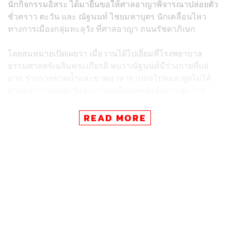
นักกิจกรรมอิสระ ได้มายื่นขอให้ศาลอาญาพิจารณาปล่อยตัว
ชั่วคราว ตะวัน และ ณัฐนนท์ ไชยมหาบุตร นักเคลื่อนไหว
ทางการเมืองกลุ่มทะลุวัง ที่ศาลอาญา ถนนรัชดาภิเษก
โดยสมหมายเปิดเผยว่า เมื่อวานได้ไปเยี่ยมที่โรงพยาบาล
ธรรมศาสตร์เฉลิมพระเกียรติ พบว่าณัฐนนท์มีร่างกายที่แย่
มาก ร่างกายขาดน้ำและขาดอาหาร เบลอไปหมด พูดไม่ได้
ส่วนอาการของตะวันร่างกายเหลือแต่หนังหุ้มกระดูก การ
พูดจาสามารถทำได้เพียงแค่กระซิบ แทบจะไม่ได้ยินเลย ถ้า
ปล่อยต่อไปให้เป็นเช่นนี้ อีกไม่กี่วันไม่แน่ใจว่าจะรักษาชีวิตไว้
READ MORE
ได้หรือไม่ ทั้งสองคนไม่มีแรงแม้กระทั่งจะฝากบอกอะไรมา
เลยมาขอความเมตตาจากศาลให้ปล่อยตัวชั่วคราวเพื่อออก
มารับการรักษา โดยครั้งนี้เป็นการยื่นขอประกันครั้งที่ 3 จึง
หวังว่าศาลจะเมตตา
หากปล่อยตัว จะดูแลไม่ให้ยุ่งการเมือง
สมหมายระบุด้วยว่า ในวันเกิดเหตุทั้งสองคนไปร่วมงานศพ