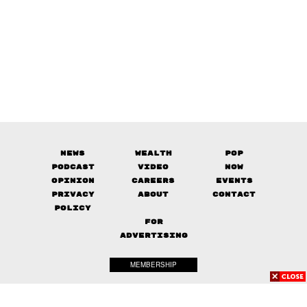
News
Wealth
Pop
Podcast
Video
Now
Opinion
Careers
Events
Privacy
About
Contact
Policy
FOR
ADVERTISING
MEMBERSHIP