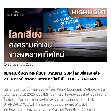
23 เมษายน 2025
ชมคลิป: จับตา IMF หั่นประมาณการ GDP โลกปีนี้แรงเหลือ
2.8% ดาวน์เกรดลง เพราะภาษีทรัมป์ | THE STANDARD
WEALTH
เปิดรายงานแนวโน้มเศรษฐกิจโลก (World Economic Outlook) ฉบับ
เดือนเมษายนปี 2025 ของ IMF จะมี Key Takeaways สำคัญอะไรบ้าง
ไปติดตามกับ วาราดา ทองจำนงค์ Content Creator จาก THE
STANDARD WEALTH รายงานตรงจากกรุงวอชิงตัน ดี.ซี.
สหรัฐอเมริกา ติดตาม รายการ Morning Wealth ทุกวัน จันทร์ –