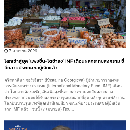
7 เมษายน 2026
โลกเข้าสู่ยุค ‘แพงขึ้น-โตช้าลง’ IMF เตือนผลกระทบสงคราม ชี้
มีหลายประเทศขอกู้เงินแล้ว
คริสตาลินา จอร์เจียวา (Kristalina Georgieva) ผู้อำนวยการกองทุน
การเงินระหว่างประเทศ (International Monetary Fund: IMF) เตือน
ว่า โลกอาจต้องเผชิญเงินเฟ้อสูงขึ้นจากสงครามตะวันออกกลาง
ประเทศยากจนจะได้รับผลกระทบรุนแรงมากที่สุด หลังอุปทานพลังงาน
โลกปั่นป่วนรุนแรงที่สุดเท่าที่เคยมีมา ขณะที่บางประเทศขอกู้ยืมเงิน
จาก IMF แล้ว วันนี้ (7 เมษายน) Reu...