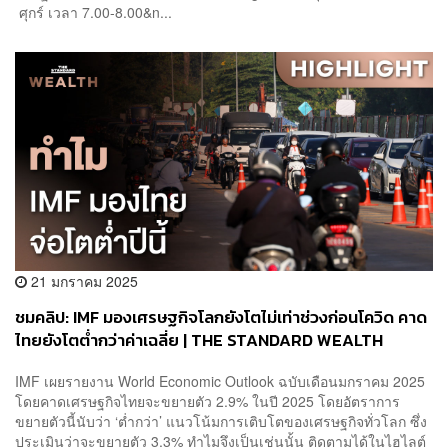
ศุกร์ เวลา 7.00-8.00&n...
21 มกราคม 2025
ชมคลิป: IMF มองเศรษฐกิจโลกยังโตไม่เท่าช่วงก่อนโควิด คาด
ไทยยังโตต่ำกว่าค่าเฉลี่ย | THE STANDARD WEALTH
IMF เผยรายงาน World Economic Outlook ฉบับเดือนมกราคม 2025
โดยคาดเศรษฐกิจไทยจะขยายตัว 2.9% ในปี 2025 โดยอัตราการ
ขยายตัวนี้นับว่า ‘ต่ำกว่า’ แนวโน้มการเติบโตของเศรษฐกิจทั่วโลก ซึ่ง
ประเมินว่าจะขยายตัว 3.3% ทำไมจึงเป็นเช่นนั้น ติดตามได้ในไฮไลต์