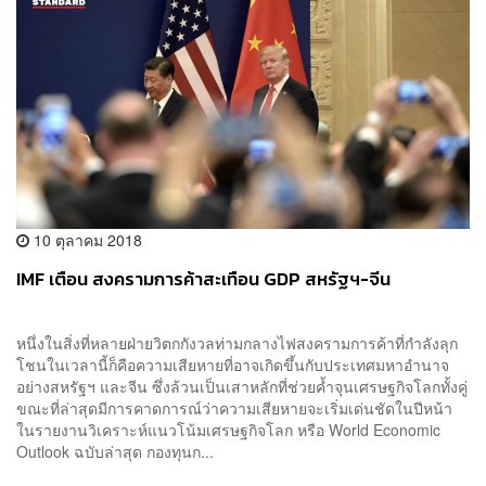
10 ตุลาคม 2018
IMF เตือน สงครามการค้าสะเทือน GDP สหรัฐฯ-จีน
หนึ่งในสิ่งที่หลายฝ่ายวิตกกังวลท่ามกลางไฟสงครามการค้าที่กำลังลุก
โชนในเวลานี้ก็คือความเสียหายที่อาจเกิดขึ้นกับประเทศมหาอำนาจ
อย่างสหรัฐฯ และจีน ซึ่งล้วนเป็นเสาหลักที่ช่วยค้ำจุนเศรษฐกิจโลกทั้งคู่
ขณะที่ล่าสุดมีการคาดการณ์ว่าความเสียหายจะเริ่มเด่นชัดในปีหน้า
ในรายงานวิเคราะห์แนวโน้มเศรษฐกิจโลก หรือ World Economic
Outlook ฉบับล่าสุด กองทุนก...