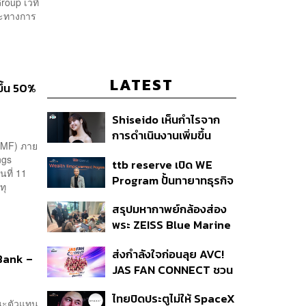
roup เวที
นะทางการ
LATEST
ขึ้น 50%
Shiseido เห็นกำไรจาก
การดำเนินงานเพิ่มขึ้น
IMF) ภาย
90.1% ในช่วงครึ่งแรกของ
ngs
ttb reserve เปิด WE
ปี 2026
ที่ 11
Program ปั้นทายาทธุรกิจ
ทุ
รุ่นสองสานต่อความมั่งคั่ง
สรุปมหากาพย์กล้องส่อง
ตั้งเป้าขยายฐานลูกค้าแตะ
พระ ZEISS Blue Marine
11,000 ราย ดัน AUM
จากสัญญาผลิต 8.3 ล้าน
เติบโต 10% ต่อปีในอีก 3-5
ส่งกำลังใจก่อนลุย AVC!
สู่ข้อพิพาท ‘มาเวลล์ฯ’
ปีข้างหน้า
 Bank –
JAS FAN CONNECT ชวน
ฟ้อง ‘โทน บางแค’ ผิดนัด
แฟนลูกยางใกล้ชิดนักตบ
จ่ายหนี้-แอบระบุแบรนด์
ไทยปิดประตูไม่ให้ SpaceX
สาวทีมชาติไทย 15 ส.ค.นี้
นะตัวแทน