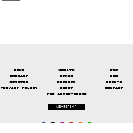
News
Wealth
Pop
Podcast
Video
Now
Opinion
Careers
Events
Privacy Policy
About
Contact
FOR ADVERTISING
MEMBERSHIP