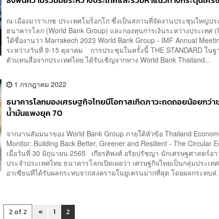
ธงฟื้นความร่วมมือระหว่างประเทศและร่วมหาแนวทางกระตุ้นเศร
ณ เมืองมาราเกซ ประเทศโมร็อกโก ซึ่งเป็นสถานที่จัดงานประชุมใหญ่ปร
ธนาคารโลก (World Bank Group) และกองทุนการเงินระหว่างประเทศ (
ใต้ชื่องานว่า Marrakech 2023 World Bank Group - IMF Annual Meeti
ระหว่างวันที่ 9-15 ตุลาคม การประชุมในครั้งนี้ THE STANDARD ใน
ตัวแทนสื่อจากประเทศไทย ได้รับเชิญจากทาง World Bank Thailand...
1 กรกฎาคม 2022
ธนาคารโลกมองเศรษฐกิจไทยมีโอกาสเกิดภาวะถดถอยน้อยกว่าช
น้ำมันแพงยุค 70
จากงานสัมมนาของ World Bank Group ภายใต้หัวข้อ Thailand Econom
Monitor: Building Back Better, Greener and Resilient - The Circular
เมื่อวันที่ 30 มิถุนายน 2565 เกียรติพงศ์ อริยปรัชญา นักเศรษฐศาสตร์อา
ประจำประเทศไทย ธนาคารโลกเปิดเผยว่า เศรษฐกิจไทยเป็นกลุ่มประเท
อาเซียนที่ได้รับผลกระทบจากสงครามในยูเครนมากที่สุด โดยผลกระทบส่.
2 of 2
«
1
2