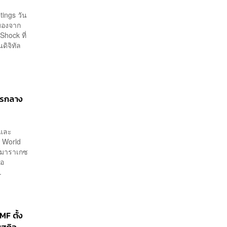
ings วัน
มมองจาก
Shock ที่
ดิจิทัล
ารกลาง
 และ
3 World
องมาราเกซ
ือ
.
F ตั้ง