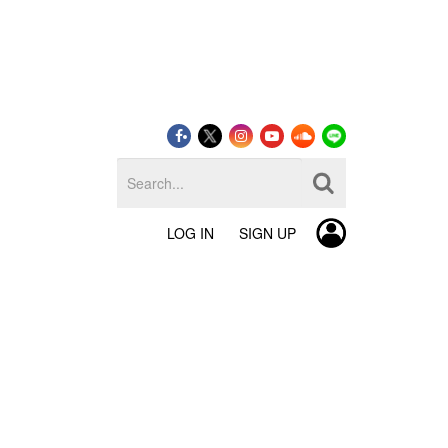
LOG IN
SIGN UP