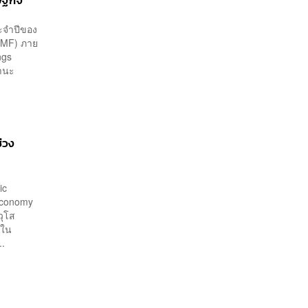
ษฐกิจ
ะจำปีของ
IMF) ภาย
ngs
ฐานะ
่วง
ic
 Economy
วุโส
ศใน
..