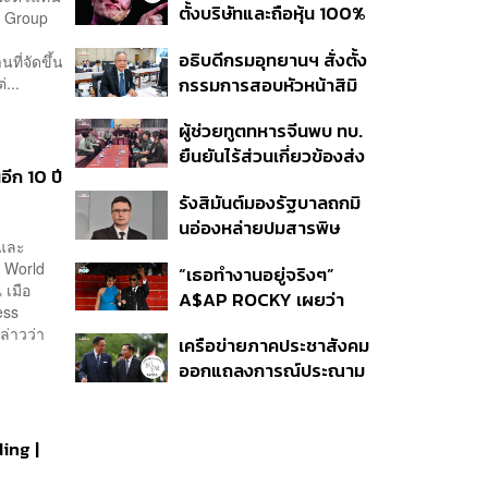
ตั้งบริษัทและถือหุ้น 100%
k Group
ในไทย ชี้ดาวเทียมวงโคจร
อธิบดีกรมอุทยานฯ สั่งตั้ง
ที่จัดขึ้น
ต่ำเป็นเรื่องอธิปไตย ไม่
่...
กรรมการสอบหัวหน้าสิมิ
ยอมแลกในโต๊ะเจรจาการ
ลัน ปมปล่อย ‘วีระ’ เข้าพัก
ค้า
ผู้ช่วยทูตทหารจีนพบ ทบ.
แรม ทั้งที่ประกาศห้ามค้าง
ยืนยันไร้ส่วนเกี่ยวข้องส่ง
คืนตั้งแต่ปี 61
อีก 10 ปี
อาวุธให้กัมพูชาใช้รบ
รังสิมันต์มองรัฐบาลถกมิ
ชายแดน ย้ำจริงใจต่อไทย
นอ่องหล่ายปมสารพิษ
หวังเห็นทางออกสันติวิธี
 และ
แม่น้ำกกไม่เกิดประโยชน์
3 World
“เธอทำงานอยู่จริงๆ”
ปัญหาแท้จริงคือกองกำลัง
 เมือ
A$AP ROCKY เผยว่า
ว้า
ess
Rihanna กำลังอยู่ในสตูดิ
่าวว่า
เครือข่ายภาคประชาสังคม
โอเพื่อทำเพลงใหม่
ออกแถลงการณ์ประณาม
รัฐบาลไทย เปิดบ้าน
ต้อนรับมินอ่องหล่าย ไร้ศีล
ธรรม หวั่นถูกใช้เป็นเครื่อง
ding |
มือกดขี่ชาวเมียนมา