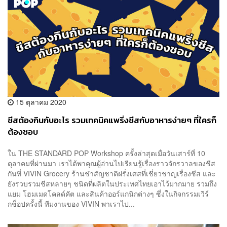
15 ตุลาคม 2020
ชีสต้องกินกับอะไร รวมเทคนิคแพริ่งชีสกับอาหารง่ายๆ ที่ใครก็
ต้องชอบ
ใน THE STANDARD POP Workshop ครั้งล่าสุดเมื่อวันเสาร์ที่ 10
ตุลาคมที่ผ่านมา เราได้พาคุณผู้อ่านไปเรียนรู้เรื่องราวจักรวาลของชีส
กันที่ VIVIN Grocery ร้านชำสัญชาติฝรั่งเศสที่เชี่ยวชาญเรื่องชีส และ
ยังรวบรวมชีสหลายๆ ชนิดที่ผลิตในประเทศไทยเอาไว้มากมาย รวมถึง
แยม โฮมเมดโคลด์คัต และสินค้าออร์แกนิกต่างๆ ซึ่งในกิจกรรมเวิร์
กช็อปครั้งนี้ ทีมงานของ VIVIN พาเราไป...