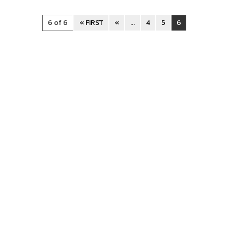
6 of 6
« FIRST
«
...
4
5
6