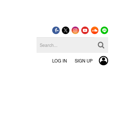
LOG IN
SIGN UP