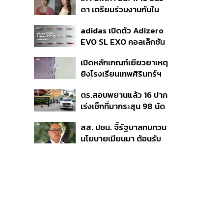
แม้ศาลสูงสุดเคยตัดสิน
ดา เตรียมร่วมงานกันใน
คัดค้าน
‘รสกาล Enchanted
adidas เปิดตัว Adizero
Taste In Time’
EVO SL EXO คอลเล็กชัน
พิเศษรับฤดูกาล College
เปิดหลักเกณฑ์เยียวยาเหตุ
Football
ยิงโรงเรียนเทพศิรินทร์ฯ
เสียชีวิตรับสูงสุด 3 แสน
ตร.สอบพยานแล้ว 16 ปาก
เจ็บสูงสุด 1 แสน เยียวยา
เร่งเช็กที่มากระสุน 98 นัด
จิตใจ 5 ระดับ
ประสานครูภาษาไทยเข้าให้
สส. ปชน. จี้รัฐบาลทบทวน
ปากคำ
นโยบายเมียนมา ต้อนรับ
‘มินอ่องหล่าย’ ได้แค่
สัญญาว่างเปล่า