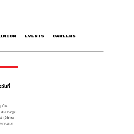
INION
EVENTS
CAREERS
ันที่
 กัน
 สถานทูต
พ (Great
ชทานแก่