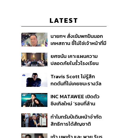
LATEST
นายกฯ สั่งเข้มพกปืนนอก
เคหสถาน ชี้ไม่ใช่เจ้าหน้าที่มี
โทษอุกฉกรรจ์ ปืนถูกขโมย
ยศชนัน เคาะแผนความ
ก่อเหตุ เจ้าของร่วมรับผิด
ปลอดภัยในรั้วโรงเรียน
90 วัน ส่งนักสุขภาพจิต
Travis Scott ไม่รู้สึก
ดูแล-คุมเข้มคัดกรองสิ่ง
กดดันที่ไม่เคยชนะรางวัล
ผิดกฎหมาย
แกรมมี่ แม้มีชื่อเข้าชิงมา
INC MATAWEE เปิดตัว
แล้ว 10 ครั้ง
ซิงเกิลใหม่ ‘รอบที่ล้าน
(Loop)’ ที่ได้ เน PERSES
ทำไมทรัมป์เดินหน้าจำกัด
มาแสดงในมิวสิกวิดีโอ
สิทธิการได้สัญชาติ
อเมริกันโดยกำเนิดอีกครั้ง
เก้า นพเก้า และ พาย รินร