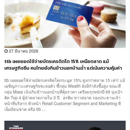
27 มีนาคม 2026
ttb เผยยอดใช้จ่ายบัตรเครดิตโต 15% เหนือตลาด แม้
เศรษฐกิจซึม คนไทยยังกินข้าวนอกบ้านฉ่ำ แต่เน้นความคุ้มค่า
มากขึ้น
ttb เผยยอดใช้จ่ายบัตรเครดิตโตกระฉูด 15% สูงกว่าตลาด 15 เท่า! แม้
เผชิญภาวะเศรษฐกิจชะลอตัว ชี้กลุ่ม Wealth ยังมีกำลังซื้อสูง ขณะที่
กลุ่ม Mass เน้นกินข้าวนอกบ้านที่คุ้มราคา เตรียมรุกหนักปี 69 มุ่งเป้า
ติด Top 4 ผู้นำตลาดภายใน 3 ปี อรพิม ขาวสอาด รองประธานเจ้า
หน้าที่บริหาร หัวหน้า Retail Customer Segment and Marketing ที
เอ็มบีธนชาต หรือ ttb ...