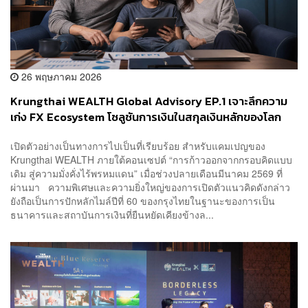
26 พฤษภาคม 2026
Krungthai WEALTH Global Advisory EP.1 เจาะลึกความ
เก่ง FX Ecosystem โซลูชันการเงินในสกุลเงินหลักของโลก
บทบาทสำคัญต่อการบริหารความมั่งคั่ง ธุรกิจ และการ
เปิดตัวอย่างเป็นทางการไปเป็นที่เรียบร้อย สำหรับแคมเปญของ
วางแผนอนาคตครอบครัว
Krungthai WEALTH ภายใต้คอนเซปต์ “การก้าวออกจากกรอบคิดแบบ
เดิม สู่ความมั่งคั่งไร้พรหมแดน” เมื่อช่วงปลายเดือนมีนาคม 2569 ที่
ผ่านมา ความพิเศษและความยิ่งใหญ่ของการเปิดตัวแนวคิดดังกล่าว
ยังถือเป็นการปักหลักไมล์ปีที่ 60 ของกรุงไทยในฐานะของการเป็น
ธนาคารและสถาบันการเงินที่ยืนหยัดเคียงข้างล...