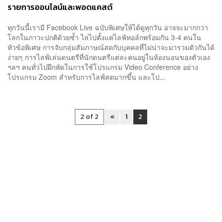
รายการออนไลน์และพอดแคสต์
ทุกวันนี้เรามี Facebook Live ฉบับพิเศษให้ได้ดูทุกวัน อาจจะมากกว่า
โลกในภาวะปกติด้วยซ้ำ ไล่ไปตั้งแต่ไลฟ์ทอล์กพร้อมกัน 3-4 คนใน
หัวข้อพิเศษ การจับกลุ่มสัมภาษณ์สดกับบุคคลที่ไม่น่าจะมารวมตัวกันได้
ง่ายๆ การไลฟ์เล่นดนตรีที่นักดนตรีแต่ละคนอยู่ในห้องนอนของตัวเอง
ฯลฯ คนทั่วไปฝึกหัดในการใช้โปรแกรม Video Conference อย่าง
โปรแกรม Zoom สำหรับการไลฟ์สดมากขึ้น และโป...
2 of 2
«
1
2