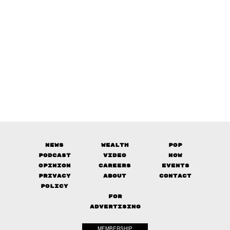
News
Wealth
Pop
Podcast
Video
Now
Opinion
Careers
Events
Privacy
About
Contact
Policy
FOR
ADVERTISING
MEMBERSHIP