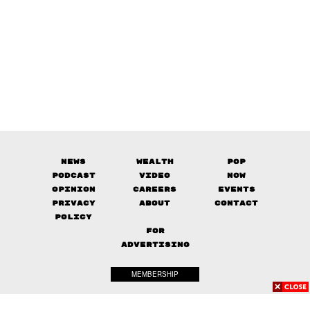
News
Wealth
Pop
Podcast
Video
Now
Opinion
Careers
Events
Privacy
About
Contact
Policy
FOR
ADVERTISING
MEMBERSHIP