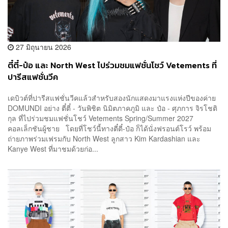
27 มิถุนายน 2026
ตี๋ตี๋-ป๋อ และ North West ไปร่วมชมแฟชั่นโชว์ Vetements ที่
ปารีสแฟชั่นวีค
เดบิวต์ที่ปารีสแฟชั่นวีคแล้วสำหรับสองนักแสดงมาแรงแห่งปีของค่าย
DOMUNDI อย่าง ตี๋ตี๋ - วันพิชิต นิมิตภาคภูมิ และ ป๋อ - ศุภการ จิรโชติ
กุล ที่ไปร่วมชมแฟชั่นโชว์ Vetements Spring/Summer 2027
คอลเล็กชันผู้ชาย โดยที่โชว์นี้ทางตี๋ตี๋-ป๋อ ก็ได้นั่งฟรอนต์โรว์ พร้อม
ถ่ายภาพร่วมเฟรมกับ North West ลูกสาว Kim Kardashian และ
Kanye West ที่มาชมด้วยก่อ...