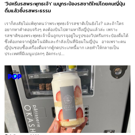
‘วิปครีมรสพระพุทธเจ้า’ เมนูกระป๋องรสชาติใหม่โดยคนญี่ปุ่น
ดื่มแล้วซึ้งรสพระธรรม
เราก็สงสัยไม่แพ้ทุกคนว่าพระพุทธเจ้ารสชาติเป็นยังไง? และถ้าใคร
อยากหาคำตอบจริงๆ คงต้องบินไปตามหาถึงญี่ปุ่นแล้วล่ะ เพราะ
รสชาติของพระพุทธเจ้านั้นถูกบรรจุอยู่ในรูปของวิปครีมกระป๋องดื่มได้
ซึ่งต้องกดจากตู้อัตโนมัติและกำลังเป็นที่นิยมในญี่ปุ่น อาจเพราะคน
ญี่ปุ่นชอบซื้อเครื่องดื่มจากตู้กดประเภทนี้มาก เลยทำให้กลายเป็น
ประเทศที่มีเมนูแปลกๆ อัดกระป...