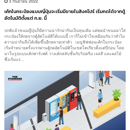
3 กันยายน 2022
เค้กในกระป๋องแบบญี่ปุ่นจะเริ่มมีขายในสิงคโปร์ เริ่มกดได้จากตู้
อัตโนมัติตั้งแต่ ก.ย. นี้
ปกติแล้วขนมญี่ปุ่นก็มีความน่ารักน่ากินเป็นทุนเดิม แต่พอนำขนมมาใส่
กระป๋องให้กดจากตู้อัตโนมัติได้แบบนี้ เราก็ไม่เข้าใจเหมือนกันว่าทำไม
ความน่ากินถึงได้เพิ่มขึ้นอีกหลายเท่าตัว เมนูชิฟฟอนเค้กในกระป๋อง
เริ่มจำหน่ายครั้งแรกผ่านตู้กดอัตโนมัติในเขตโตเกียวตั้งแต่ปีก่อน โดย
มาในรูปแบบเค้กพาร์เฟต์ วางเค้กสลับชั้นกับวิปครีม เจลลี และผลไม้
ซึ่งเริ่มแร...