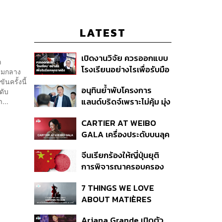
LATEST
เปิดงานวิจัย ควรออกแบบ
ก
โรงเรียนอย่างไรเพื่อรับมือ
ามกลาง
เหตุกราดยิง
ครั้งนี้
อนุทินย้ำพับโครงการ
ดับ
แลนด์บริดจ์เพราะไม่คุ้ม มุ่ง
...
พัฒนา Missing Link
CARTIER AT WEIBO
รองรับอ่าวไทย-อันดามัน
GALA เครื่องประดับบนลุค
พรมแดงของแขกคน
จีนเรียกร้องให้ญี่ปุ่นยุติ
สำคัญ
การพิจารณาครอบครอง
อาวุธนิวเคลียร์
7 THINGS WE LOVE
ABOUT MATIÈRES
FÉCALES
Ariana Grande เปิดตัว