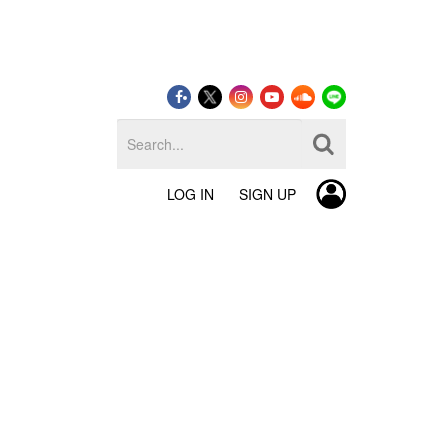
LOG IN
SIGN UP