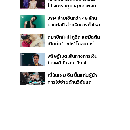
โปรแกรมดูแลสุขภาพจิต
สำหรับคนในอุตสาหกรรม
JYP จ่ายเงินกว่า 46 ล้าน
ดนตรี
บาทต่อปี สำหรับการทำโรง
อาหารออร์แกนิกในบริษัท
สมาชิกใหม่! ลูอิส แฮมิลตัน
เปิดตัว ‘Halo’ โกลเดนรี
ทรีฟเวอร์ตัวใหม่
พริษฐ์เปิดเส้นทางการเงิน
โยงคดีฮั้ว สว. อีก 4
จังหวัด พบ ส.อบจ.
ญี่ปุ่นเผย จีน ขึ้นแท่นผู้นำ
อำนาจเจริญโอนเงินให้เจ้า
การใช้จ่ายด้านวิจัยและ
หน้าที่ กกต. ฝ่ายสืบสวน
พัฒนาโลก กวาดสัดส่วน
งานวิจัยถูกอ้างอิงสูงสุด
แซงสหรัฐฯ