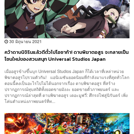
30 มิถุนายน 2021
คว้าดาบนิจิรินแล้วตีตั๋วไปโอซาก้า! ดาบพิฆาตอสูร จะกลายเป็น
โซนใหม่ของสวนสนุก Universal Studios Japan
เมื่ออสูรข้างขึ้นบุก Universal Studios Japan ก็ได้เวลาที่เหล่าหน่วย
พิฆาตอสูรไปรวมตัวกัน! แอนิเมชันยอดนิยมที่กำลังมาแรงที่สุดทั่วโลก
ตอนนี้คงเป็นอะไรไปไม่ได้นอกจากเรื่อง ดาบพิฆาตอสูร ที่สร้าง
ปรากฏการณ์ทุบสถิติทั้งยอดขายมังงะ ยอดขายตั๋วภาพยนตร์ และ
ปรากฏการณ์ล่าสุดที่ ดาบพิฆาตอสูร เดอะมูฟวี่: ศึกรถไฟสู่นิรันดร์ เพิ่ง
โค่นตำแหน่งภาพยนตร์ที่ท...