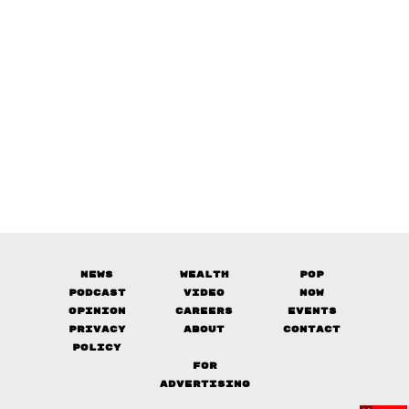
News
Wealth
Pop
Podcast
Video
Now
Opinion
Careers
Events
Privacy
About
Contact
Policy
FOR
ADVERTISING