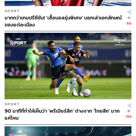
SPORT
มากกว่าเกมปรีซีซัน! ‘เสื้อบอลรุ่นพิเศษ’ บอกเล่าเอกลักษณ์
66
ของแต่ละเมือง
SPORT
90 นาทีที่ทำให้เห็นว่า ‘พรีเมียร์ลีก’ ต่างจาก ‘ไทยลีก’ มาก
194
แค่ไหน