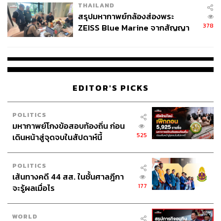
THAILAND
สรุปมหากาพย์กล้องส่องพระ
378
ZEISS Blue Marine จากสัญญา
ผลิต 8.3 ล้าน สู่ข้อพิพาท ‘มา
เวลล์ฯ’ ฟ้อง ‘โทน บางแค’ ผิดนัด
จ่ายหนี้-แอบระบุแบรนด์
EDITOR'S PICKS
POLITICS
มหากาพย์โกงข้อสอบท้องถิ่น ก่อน
525
เดินหน้าสู่จุดจบในสัปดาห์นี้
POLITICS
เส้นทางคดี 44 สส. ในชั้นศาลฎีกา
177
จะรู้ผลเมื่อไร
WORLD