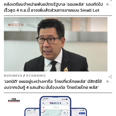
Manchester City
Mikel Arteta
Gabriel Martinelli
คลังเตรียมจำหน่ายพันธบัตรรัฐบาล ‘ออมพลัส’ รอบถัดไป
...
เร็วสุด 4 ก.ย.นี้ อาจเพิ่มสัดส่วนการขายแบบ Small Lot
First มากขึ้น
423
ABOUT THE AUTHOR
BUSINESS
/
ECONOMIC
อนุชิต ไกรวิจิตร
‘เอกนิติ’ เผยอยู่ระหว่างหารือ ‘ไทยเที่ยวไทยพลัส’ มีสิทธิใช้
...
Content Creator ประจำกองบรรณาธิการข่าว
กีฬา สำนักข่าว THE STANDARD ผู้มีงาน
งบจากเงินกู้ 4 แสนล้าน มั่นใจงบต่อ ‘ไทยช่วยไทย พลัส’
อดิเรกคือการสัมภาษณ์ BNK48
เฟส 2 มีเพียงพอ