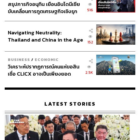
สรุปภารกิจอนุทิน เยือนอินโดนีเซีย
516
ขับเคลื่อนการทูตเศรษฐกิจเชิงรุก
ประกาศหุ้นส่วนยุทธศาสตร์ไทย –
อินโดนีเซีย
Navigating Neutrality:
Thailand and China in the Age
152
of a New Global Order
BUSINESS
/
ECONOMIC
วิเคราะห์ปรากฏการณ์คนแห่ขอสิน
2.5K
เชื่อ CLICX อาจเป็นเพียงยอด
ภูเขาน้ำแข็ง ของปัญหาหนี้ครัว
เรือนไทยที่ถูกซุกไว้
LATEST STORIES