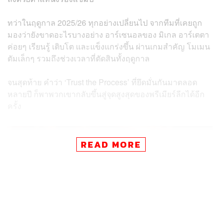
ทว่าในฤดูกาล 2025/26 ทุกอย่างเปลี่ยนไป จากทีมที่เคยถูก
มองว่ายังขาดอะไรบางอย่าง อาร์เซนอลของ มิเกล อาร์เตตา
ค่อยๆ เรียนรู้ เติบโต และแข็งแกร่งขึ้น ผ่านเกมสำคัญ โมเมน
ตัมเล็กๆ รวมถึงช่วงเวลาที่ตัดสินทั้งฤดูกาล
จนสุดท้าย คำว่า ‘Trust the Process’ ที่ยึดมั่นกันมาตลอด
หลายปี ก็พาพวกเขากลับขึ้นสู่จุดสูงสุดของพรีเมียร์ลีกได้อีก
ครั้ง
READ MORE