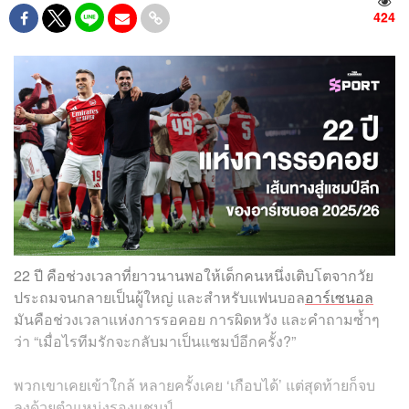
424
22 ปี คือช่วงเวลาที่ยาวนานพอให้เด็กคนหนึ่งเติบโตจากวัย
ประถมจนกลายเป็นผู้ใหญ่ และสำหรับแฟนบอล
อาร์เซนอล
มันคือช่วงเวลาแห่งการรอคอย การผิดหวัง และคำถามซ้ำๆ
ว่า “เมื่อไรทีมรักจะกลับมาเป็นแชมป์อีกครั้ง?”
พวกเขาเคยเข้าใกล้ หลายครั้งเคย ‘เกือบได้’ แต่สุดท้ายก็จบ
ลงด้วยตำแหน่งรองแชมป์