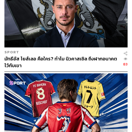
SPORT
มัทธีอัส ไยส์เลอ คือใคร? ทำไม นิวคาสเซิล ถึงฝากอนาคต
83
ไว้กับเขา