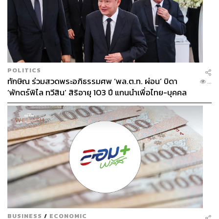
POLITICS
ทักษิณ ร่วมสวดพระอภิธรรมศพ ‘พล.ต.ท. ผ่อน’ บิดา
...
‘พักตร์พิไล ทวีสิน’ สิริอายุ 103 ปี แกนนำเพื่อไทย-บุคคล
หลากวงการร่วมอาลัย
TAGS:
กีฬาฟุตบอล
Arsenal
Premier League
BUSINESS
/
ECONOMIC