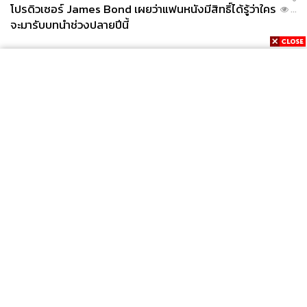
โปรดิวเซอร์ James Bond เผยว่าแฟนหนังมีสิทธิ์ได้รู้ว่าใคร
...
จะมารับบทนำช่วงปลายปีนี้
News
Wealth
Pop
Podcast
Video
Now
Opinion
Careers
Events
Privacy
About
Contact
Policy
FOR
ADVERTISING
MEMBERSHIP