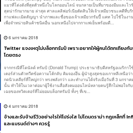
แมวที่โด่งดังที่สุดตัวหนึ่งในโลกออนไลน์ จนกลายเป็นที่มาของมีมและไว
สุดน่ารักมากมาย ล่าสุด ศาลแคลิฟอร์เนียตัดสินให้เจ้าเหมียวชนะคดีที่บริ
กาแฟละเมิดสัญญา นำภาพและชื่อของเจ้าเหมียวกรัมปี้ แคท ไปใช้ใน
เพื่อจำหน่ายสินค้าชนิดอื่น นอกเหนือไปจากกาแฟเย็นพร้อมดื...
6 มกราคม 2018
Twitter แจงเหตุไม่บล็อกทรัมป์ เพราะอยากให้ผู้คนได้ถกเถียงกับเ
โดยตรง
จากกรณีที่โดนัลด์ ทรัมป์ (Donald Trump) ประธานาธิบดีสหรัฐอเมริกาใช
เตอร์ส่วนตัวทวีตข้อความโต้กลับ คิมจองอึน ผู้นำสูงสุดของเกาหลีเหนือว่า
กดนิวเคลียร์ที่ใหญ่กว่า ทรงพลังกว่า และทำงานได้จริงเมื่อวันที่ 3 มกราค
นั้น ทำให้ในเวลาต่อมาผู้ใช้งานสื่อสังคมออนไลน์หลายคนรู้สึกไม่พอใจกั
เฉยของทวิตเตอร์ที่ไม่ยอมบล็อกทรัมป์ ทั้งๆ ที่เข...
4 มกราคม 2018
จ้างและรับจ้างรีวิวอย่างไรให้โปร่งใส ไม่โดนดราม่า กฎเหล็กที่ I
และแบรนด์ต่างๆ ควรรู้