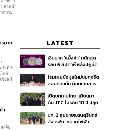
 'ตายยาก'
ร หัวหน้า
งมากมาย
LATEST
ตอร์มาก
เงินบาท ‘แข็งค่า’ หนักสุด
าร
รอบ 6 สัปดาห์ หลังปฏิบัติ
ั้งที่ 6
การแทรกแซงเยนของ
คนไทย
โรมเผยข้อมูลใหม่ปมทุจริต
สหรัฐฯ-ญี่ปุ่น Standard
ชียลมี
สอบท้องถิ่น ย้อนเอกสาร
Chartered เปิดเป้าสิ้นปีนี้
ประชุมปี 2567 พบชื่อ
จ่อแข็งต่อแตะ 32.50 บาท
เปิดบทใหม่ไทย-เมียนมา
อนุทิน จ่อสอบต่อเอี่ยว
ต่อดอลลาร์
ดัน JTC ในรอบ 10 ปี ปลุก
ตัดตอน ม.บูรพา หรือไม่
‘เส้นเลือดใหญ่’ ค้า
งคำ
มท. 2 ลุยชายแดนสุรินทร์
ชายแดน ท่าเรือน้ำลึก
สั่ง กฟภ. ขยายไฟฟ้า
ทวาย
โลกจับ
‘ปราสาทตาควาย–เนิน