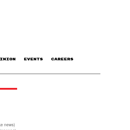
INION
EVENTS
CAREERS
ke news)