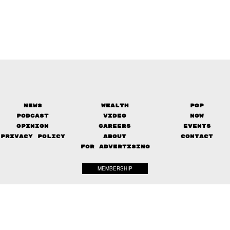
News
Wealth
Pop
Podcast
Video
Now
Opinion
Careers
Events
Privacy Policy
About
Contact
FOR ADVERTISING
MEMBERSHIP
© 2017-
2026
The Standard. All rights reserved.