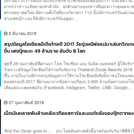
ถึงรวดเร็วกว่า มีคนอ่านเเละเเชร์ทางโซเชียลมีเดียเยอะกว่า เเละมีความ
มากกว่าข่าวเเท้หลายเท่าตัวนัก ยกตัวอย่างของข่าวที่ออกมาว่าคุณธนาธ
พรรคอนาคตใหม่ มีความตั้งใจที่จะเเก้มาตรา 112 นั้นมีการเเชร์กันอย่า
ทางเฟซบุ๊ก เเละก็ยังมีการเเชร์กันอยู่ทุก...
2 มีนาคม 2018
สรุปข้อมูลโซเชียลมีเดียไทยปี 2017 วัยรุ่นหนีพ่อแม่มาเล่นทวิตเ
ขึ้น เฟซบุ๊กแตะ 49 ล้านราย อันดับ 8 โลก
พุธที่ 28 กุมภาพันธ์ที่ผ่านมา โธธ โซเชียล และวันบิต แมทเทอร์ ผู้ให้บริก
วิเคราะห์ข้อมูลโซเชียลได้ร่วมกันจัดงาน Thailand Zocial Awards 2018 คร
ขึ้น ภายในงานมีการสรุปข้อมูลการใช้งานโซเชียลมีเดียท่ีน่าสนใจของ
ตลอดรอบปี 2017 ที่ผ่านมาจากข้อความเกือบๆ 3,600 ล้านข้อความบนโซเ
เดียแต่ละแพลตฟอร์ม (Facebook, Instagram, Twitter, LINE, Google...
27 กุมภาพันธ์ 2018
เม็ดเงินหลายพันล้านหลังเวทีออสการ์และมนต์ขลังของตุ๊กตาทอ
‘And the Oscar goes to…’ ประโยคอันทรงพลังนี้มาพร้อมกับวินาทีที่ทั่ว