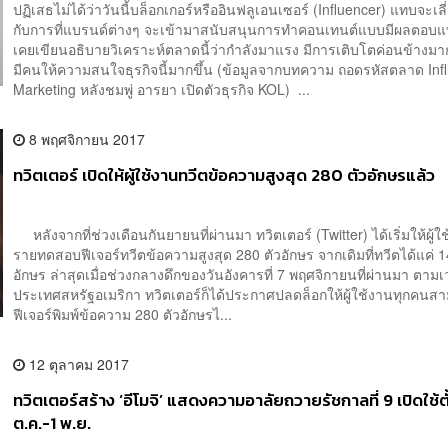
ปฏิเสธไม่ได้ว่าวันนี้บล็อกเกอร์หรืออินฟลูเอนเซอร์ (Influencer) แทบจะเลี่
กับการที่แบรนด์ต่างๆ จะเข้ามาสนับสนุนการทำคอนเทนต์แบบมีผลตอบแท
เคยเขียนอธิบายวิเคราะห์ตลาดนี้ว่ากำลังมาแรง มีการเติบโตค่อนข้างมาก
มีคนให้ความสนใจธุรกิจนี้มากขึ้น (ข้อมูลจากบทความ ถอดรหัสตลาด Inf
Marketing หลังชมพู่ อารยา เปิดตัวธุรกิจ KOL) ...
8 พฤศจิกายน 2017
ทวิตเตอร์ เปิดให้ผู้ใช้งานทวีตข้อความสูงสุด 280 ตัวอักษรแล้ว
หลังจากที่ช่วงเดือนกันยายนที่ผ่านมา ทวิตเตอร์ (Twitter) ได้เริ่มให้ผู้
รายทดสอบฟีเจอร์ทวีตข้อความสูงสุด 280 ตัวอักษร จากเดิมที่ทวีตได้แค่ 1
อักษร ล่าสุดเมื่อช่วงกลางดึกของวันอังคารที่ 7 พฤศจิกายนที่ผ่านมา ตาม
ประเทศสหรัฐอเมริกา ทวิตเตอร์ก็ได้ประกาศปลดล็อกให้ผู้ใช้งานทุกคนส
ฟีเจอร์พิมพ์ข้อความ 280 ตัวอักษรไ...
12 ตุลาคม 2017
ทวิตเตอร์สร้าง ‘อีโมจิ’ แสดงความอาลัยถวายรัชกาลที่ 9 เปิดใช้ตั
ต.ค.-1 พ.ย.