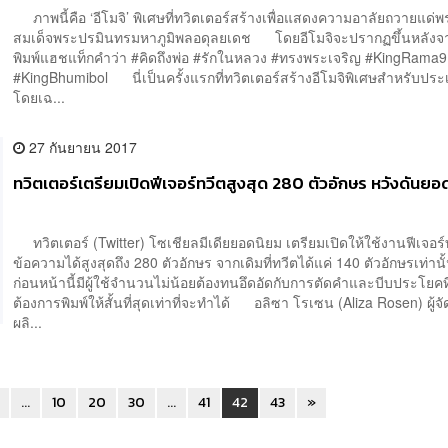
ภาพนี้คือ ‘อีโมจิ’ พิเศษที่ทวิตเตอร์สร้างเพื่อแสดงความอาลัยถวายแด่
สมเด็จพระปรมินทรมหาภูมิพลอดุลยเดช โดยอีโมจิจะปรากฏขึ้นหลังจาก
พิมพ์แฮชแท็กคำว่า #คิดถึงพ่อ #รักในหลวง #ทรงพระเจริญ #KingRama
#KingBhumibol นี่เป็นครั้งแรกที่ทวิตเตอร์สร้างอีโมจิพิเศษสำหรับปร
โดยเฉ...
27 กันยายน 2017
ทวิตเตอร์เตรียมเปิดฟีเจอร์ทวีตสูงสุด 280 ตัวอักษร หวังดันยอดผู
ทวิตเตอร์ (Twitter) โซเชียลมีเดียยอดนิยม เตรียมเปิดให้ใช้งานฟีเจอร์
ข้อความได้สูงสุดถึง 280 ตัวอักษร จากเดิมที่ทวีตได้แค่ 140 ตัวอักษรเท่านั
ก่อนหน้านี้มีผู้ใช้จำนวนไม่น้อยต้องทนอึดอัดกับการตัดคำและบีบประโยค
ต้องการพิมพ์ให้สั้นที่สุดเท่าที่จะทำได้ อลิซา โรเซน (Aliza Rosen) ผู้จ
ผลิ...
...
10
20
30
...
41
42
43
»