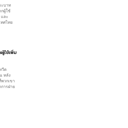
พระบาท
ผู้ใช้
9 และ
ะเทศไทย
้ใช้เพิ่ม
ทวีต
้น หลัง
ที่พวกเขา
ัดการฝ่าย