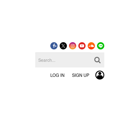
LOG IN
SIGN UP