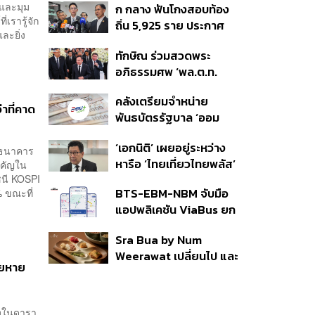
 และมุม
ก กลาง ฟันโกงสอบท้อง
350’ เสริมความมั่นคง
เรารู้จัก
ถิ่น 5,925 ราย ประกาศ
ชายแดน
ละยิ่ง
บัญชีใหม่ 7 ส.ค. ส่วน 97
ทักษิณ ร่วมสวดพระ
ราย รอ ป.ป.ช. ขีดเส้นแล้ว
อภิธรรมศพ ‘พล.ต.ท.
เสร็จ 31 ส.ค.
ผ่อน’ บิดา ‘พักตร์พิไล ทวี
คลังเตรียมจำหน่าย
สิน’ สิริอายุ 103 ปี แกนนำ
่าที่คาด
พันธบัตรรัฐบาล ‘ออม
เพื่อไทย-บุคคลหลาก
พลัส’ รอบถัดไป เร็วสุด 4
วงการร่วมอาลัย
‘เอกนิติ’ เผยอยู่ระหว่าง
ก.ย.นี้ อาจเพิ่มสัดส่วนการ
วลธนาคาร
หารือ ‘ไทยเที่ยวไทยพลัส’
สำคัญใน
ขายแบบ Small Lot First
ัชนี KOSPI
มีสิทธิใช้งบจากเงินกู้ 4
มากขึ้น
BTS-EBM-NBM จับมือ
 ขณะที่
แสนล้าน มั่นใจงบต่อ ‘ไทย
แอปพลิเคชัน ViaBus ยก
ช่วยไทย พลัส’ เฟส 2 มี
ระดับการติดตามตำแหน่ง
เพียงพอ
Sra Bua by Num
รถไฟฟ้า 3 สายแบบเรียล
Weerawat เปลี่ยนไป และ
ไทม์
สียหาย
นี่คือเหตุผลที่เราควรกลับ
ไปอีกครั้ง
ึ่งในดารา