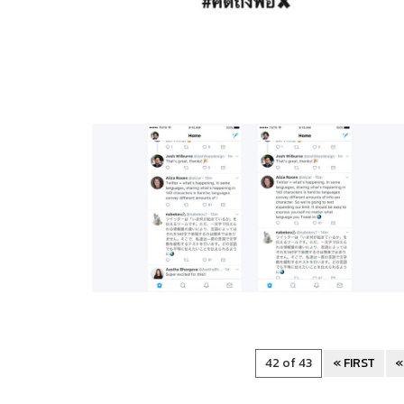
42 of 43
« FIRST
«