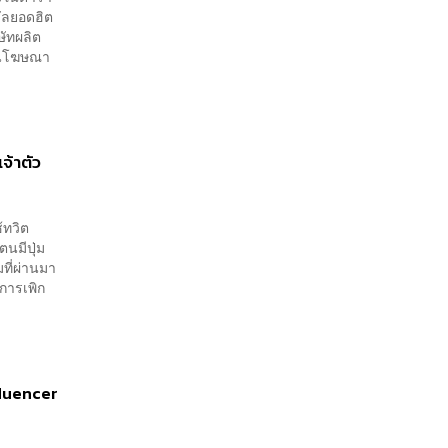
รัลยอดฮิต
ษัทผลิต
งานโฆษณา
จ้าตัว
้ทวิต
ตนมีปุ่ม
มที่ผ่านมา
บการเพิก
nfluencer