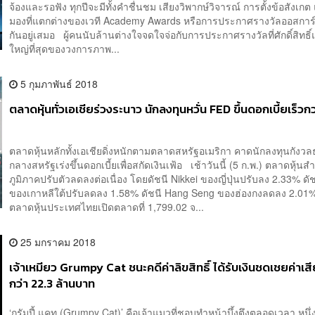
จ้องและรอฟัง ทุกปีจะมีทั้งคำชื่นชม เสียงวิพากษ์วิจารณ์ การตั้งข้อสังเกต
มองที่แตกต่างของเวที Academy Awards หรือการประกาศรางวัลออสการ์ที่
กันอยู่เสมอ ผู้คนนับล้านต่างใจจดใจจ่อกับการประกาศรางวัลที่ศักดิ์สิทธิ์แ
ใหญ่ที่สุดของวงการภาพ...
5 กุมภาพันธ์ 2018
ตลาดหุ้นทั่วเอเชียร่วงระนาว นักลงทุนหวั่น FED ขึ้นดอกเบี้ยเร็วกว
ตลาดหุ้นหลักทั้งเอเชียดิ่งหนักตามตลาดสหรัฐอเมริกา คาดนักลงทุนกัง
กลางสหรัฐเร่งขึ้นดอกเบี้ยเพื่อสกัดเงินเฟ้อ เช้าวันนี้ (5 ก.พ.) ตลาดหุ้น
ภูมิภาคปรับตัวลดลงต่อเนื่อง โดยดัชนี Nikkei ของญี่ปุ่นปรับลง 2.33% ด
ของเกาหลีใต้ปรับลดลง 1.58% ดัชนี Hang Seng ของฮ่องกงลดลง 2.01%
ตลาดหุ้นประเทศไทยเปิดตลาดที่ 1,799.02 จ...
25 มกราคม 2018
เจ้าเหมียว Grumpy Cat ชนะคดีค่าลิขสิทธิ์ ได้รับเงินชดเชยค่าเ
กว่า 22.3 ล้านบาท
‘กรัมปี้ แคท (Grumpy Cat)’ คือเจ้าแมวที่ชอบทำหน้าบึ้งตึงตลอดเวลา หน