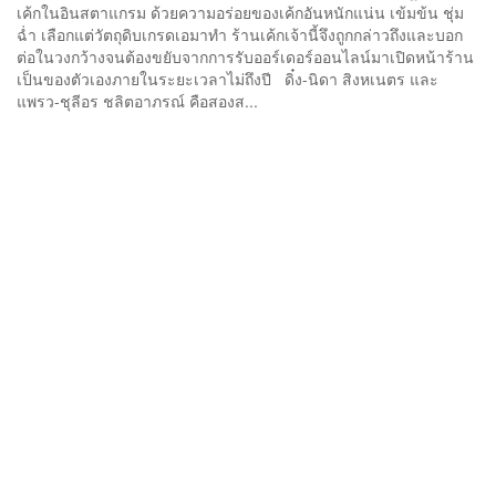
เค้กในอินสตาแกรม ด้วยความอร่อยของเค้กอันหนักแน่น เข้มข้น ชุ่ม
ฉ่ำ เลือกแต่วัตถุดิบเกรดเอมาทำ ร้านเค้กเจ้านี้จึงถูกกล่าวถึงและบอก
ต่อในวงกว้างจนต้องขยับจากการรับออร์เดอร์ออนไลน์มาเปิดหน้าร้าน
เป็นของตัวเองภายในระยะเวลาไม่ถึงปี ดิ๋ง-นิดา สิงหเนตร และ
แพรว-ชุลีอร ชลิตอาภรณ์ คือสองส...