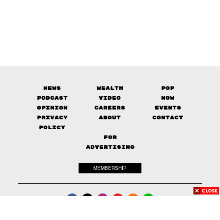
News
Wealth
Pop
Podcast
Video
Now
Opinion
Careers
Events
Privacy
About
Contact
Policy
FOR
ADVERTISING
MEMBERSHIP
© 2017-
2026
The Standard. All rights reserved.