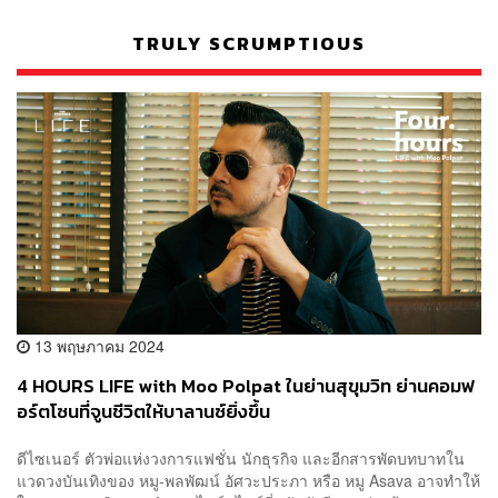
TRULY SCRUMPTIOUS
13 พฤษภาคม 2024
4 HOURS LIFE with Moo Polpat ในย่านสุขุมวิท ย่านคอมฟ
อร์ตโซนที่จูนชีวิตให้บาลานซ์ยิ่งขึ้น
ดีไซเนอร์ ตัวพ่อแห่งวงการแฟชั่น นักธุรกิจ และอีกสารพัดบทบาทใน
แวดวงบันเทิงของ หมู-พลพัฒน์ อัศวะประภา หรือ หมู Asava อาจทำให้