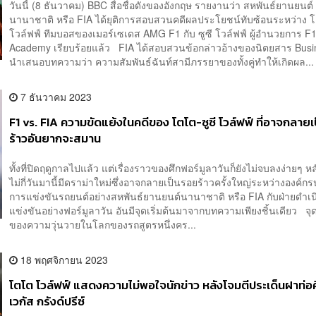
วันนี้ (8 ธันวาคม) BBC สื่อชื่อดังของอังกฤษ รายงานว่า สหพันธ์ยานยนต์
นานาชาติ หรือ FIA ได้ยุติการสอบสวนคดีผลประโยชน์ทับซ้อนระหว่าง 
โวล์ฟฟ์ ทีมบอสของเมอร์เซเดส AMG F1 กับ ซูซี โวล์ฟฟ์ ผู้อำนวยการ F
Academy เรียบร้อยแล้ว FIA ได้สอบสวนข้อกล่าวอ้างของนิตยสาร Busin
นำเสนอบทความว่า ความสัมพันธ์ฉันท์สามีภรรยาของทั้งคู่ทำให้เกิดผล...
7 ธันวาคม 2023
F1 vs. FIA ความขัดแย้งในคดีของ โตโต-ซูซี โวล์ฟฟ์ ที่อาจกลาย
ร้าวอันยากจะสมาน
ทั้งที่ปิดฤดูกาลไปแล้ว แต่เรื่องราวของศึกฟอร์มูลาวันก็ยังไม่จบลงง่ายๆ หล
ไม่กี่วันมานี้มีดราม่าใหม่ซึ่งอาจกลายเป็นรอยร้าวครั้งใหญ่ระหว่างองค์
การแข่งขันรถยนต์อย่างสหพันธ์ยานยนต์นานาชาติ หรือ FIA กับฝ่ายดำเ
แข่งขันอย่างฟอร์มูลาวัน อันมีจุดเริ่มต้นมาจากบทความเพียงชิ้นเดียว จุดเ
ของความวุ่นวายในโลกของรถสูตรหนึ่งคร...
18 พฤศจิกายน 2023
โตโต โวล์ฟฟ์ แสดงความไม่พอใจนักข่าว หลังโจมตีประเด็นฝาท่อ
เวกัส กรังด์ปรีซ์