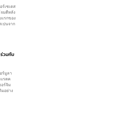
มอร์เซเดส
โจมตีหลัง
อบแรกของ
าวสเปนจาก
 ร่วมกับ
อร์มูลา
ม แรตค
อร์จิม
ิมอย่าง