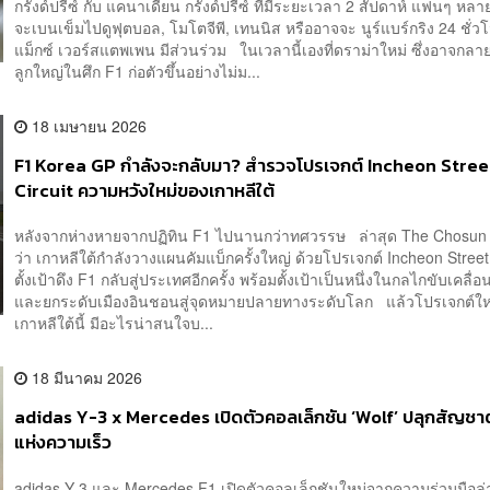
กรังด์ปรีซ์ กับ แคนาเดียน กรังด์ปรีซ์ ที่มีระยะเวลา 2 สัปดาห์ แฟนๆ ห
จะเบนเข็มไปดูฟุตบอล, โมโตจีพี, เทนนิส หรืออาจจะ นูร์แบร์กริง 24 ชั่วโม
แม็กซ์ เวอร์สแตพเพน มีส่วนร่วม ในเวลานี้เองที่ดราม่าใหม่ ซึ่งอาจกลา
ลูกใหญ่ในศึก F1 ก่อตัวขึ้นอย่างไม่ม...
18 เมษายน 2026
F1 Korea GP กำลังจะกลับมา? สำรวจโปรเจกต์ Incheon Stree
Circuit ความหวังใหม่ของเกาหลีใต้
หลังจากห่างหายจากปฏิทิน F1 ไปนานกว่าทศวรรษ ล่าสุด The Chosun
ว่า เกาหลีใต้กำลังวางแผนคัมแบ็กครั้งใหญ่ ด้วยโปรเจกต์ Incheon Street C
ตั้งเป้าดึง F1 กลับสู่ประเทศอีกครั้ง พร้อมตั้งเป้าเป็นหนึ่งในกลไกขับเคลื่
และยกระดับเมืองอินชอนสู่จุดหมายปลายทางระดับโลก แล้วโปรเจกต์ใ
เกาหลีใต้นี้ มีอะไรน่าสนใจบ...
18 มีนาคม 2026
adidas Y-3 x Mercedes เปิดตัวคอลเล็กชัน ‘Wolf’ ปลุกสัญ
แห่งความเร็ว
adidas Y-3 และ Mercedes F1 เปิดตัวคอลเล็กชันใหม่จากความร่วมมือล่า