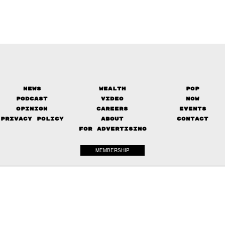
News
Wealth
Pop
Podcast
Video
Now
Opinion
Careers
Events
Privacy Policy
About
Contact
FOR ADVERTISING
MEMBERSHIP
© 2017-
2026
The Standard. All rights reserved.