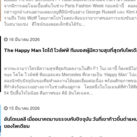
จากมีการเผยโฉมเบื้องต้นในช่วง Paris Fashion Week ก่อนหน้านี้ คอลเ
กล่าวถูกนำเสนอผ่านแคมเปญที่มีนักขับอย่าง George Russell และ Kimi A
รวมถึง Toto Wolff โดยภาพโปรโมตสะท้อนบรรยากาศของการแข่งขันยา
ในสนามแข่ง ดีไซน์ของคอลเล็กชันได้รับ...
16 มีนาคม 2026
The Happy Man โตโต้ โวล์ฟฟ์ ทีมบอสผู้มีความสุขที่สุดกับโพเดี
หากจะถามว่าใครมีความสุขที่สุดกับผลงานในศึก F1 ในเวลานี้ ก็คงหนีไม่พ
ของ โตโต โวล์ฟฟ์ ทีมบอสแห่ง Mercedes ที่กลายเป็น ‘Happy Man’ ไปแล
สองนักขับปัจจุบันของทีมทำผลงานได้ยอดเยี่ยมต่อเนื่อง พร้อมศักยภาพข
ที่กำลังร้อนแรงอย่างมากในช่วงต้นฤดูกาล โดยหนึ่งในโมเมนต์ที่ทำให้ท
54 ปีปลื้มใจไม่น้อย คือภาพของ คิมิ อันโตเนลล...
15 มีนาคม 2026
อันโตเนลลี เมื่ออนาคตมาบรรจบกับปัจจุบัน วันที่เขาก้าวขึ้นตำแหน
ของโพเดียม