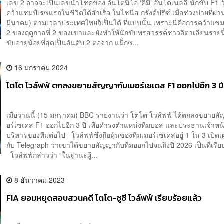
เลข 2 อาจจะเป็นเลขนำโชคของ อันโตนิโอ ‘คิมี่’ อันโตเนลลี นักขับ F1 วัย
คว้าแชมป์เรซแรกในชีวิตได้สำเร็จ ในไชนีส กรังด์ปรีซ์ เมื่อช่วงบ่ายที่ผ่
มีนาคม) ตามเวลาประเทศไทยก็เป็นได้ ที่แบบนั้น เพราะนี่คือการคว้าแชม
2 ของฤดูกาลที่ 2 ของเขาและยังทำให้นักขับพรสวรรค์ชาวอิตาเลียนรายนี้
ขับอายุน้อยที่สุดเป็นอันดับ 2 ต่อจาก แม็กซ...
16 มกราคม 2024
โตโต โวล์ฟฟ์ ตกลงขยายสัญญากับเมอร์เซเดส F1 ออกไปอีก 3 ปี
เมื่อวานนี้ (15 มกราคม) BBC รายงานว่า โตโต โวล์ฟฟ์ ได้ตกลงขยายส
อร์เซเดส F1 ออกไปอีก 3 ปี เพื่อดำรงตำแหน่งทีมบอส และประธานเจ้าหน้า
บริหารของทีมต่อไป โวล์ฟฟ์ซึ่งถือหุ้นของทีมเมอร์เซเดสอยู่ 1 ใน 3 เปิดเผย
กับ Telegraph ว่าเขาได้ขยายสัญญากับทีมออกไปจนถึงปี 2026 เป็นที่เรีย
โวล์ฟฟ์กล่าวว่า “ในฐานะผู้...
8 ธันวาคม 2023
FIA ยอมหยุดสอบสวนคดี โตโต-ซูซี โวล์ฟฟ์ เรียบร้อยแล้ว