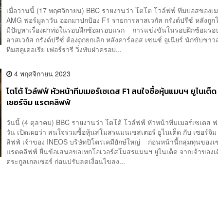
เมื่อวานนี้ (17 พฤศจิกายน) BBC รายงานว่า โตโต โวล์ฟฟ์ ทีมบอสของเ
AMG ฟอร์มูลาวัน ออกมาปกป้อง F1 รายการลาสเวกัส กรังด์ปรีซ์ หลังถูก
มีปัญหาเรื่องฝาท่อในรอบฝึกซ้อมรอบแรก การแข่งขันในรอบฝึกซ้อมร
ลาสเวกัส กรังด์ปรีซ์ ต้องถูกยกเลิก หลังคาร์ลอส เซนซ์ จูเนียร์ นักขับช
ทีมสคูเดอเรีย เฟอร์รารี วิ่งทับฝาครอบ...
4 พฤศจิกายน 2023
โตโต้ โวล์ฟฟ์ หัวหน้าทีมเมอร์เซเดส F1 สนใจซื้อหุ้นแมนฯ ยูไนเต็ด
เซอร์จิม แรตคลิฟฟ์
วันนี้ (4 ตุลาคม) BBC รายงานว่า โตโต้ โวล์ฟฟ์ หัวหน้าทีมเมอร์เซเดส ฟ
วัน เปิดเผยว่า สนใจร่วมซื้อหุ้นสโมสรแมนเชสเตอร์ ยูไนเต็ด กับ เซอร์จิ
ลิฟฟ์ เจ้าของ INEOS บริษัทปิโตรเคมียักษ์ใหญ่ ก่อนหน้านี้กลุ่มทุนของเซ
แรตคลิฟฟ์ ยื่นข้อเสนอขอเทกโอเวอร์สโมสรแมนฯ ยูไนเต็ด จากเจ้าของเด
ตระกูลเกลเซอร์ ก่อนปรับลดเงื่อนไขลง...