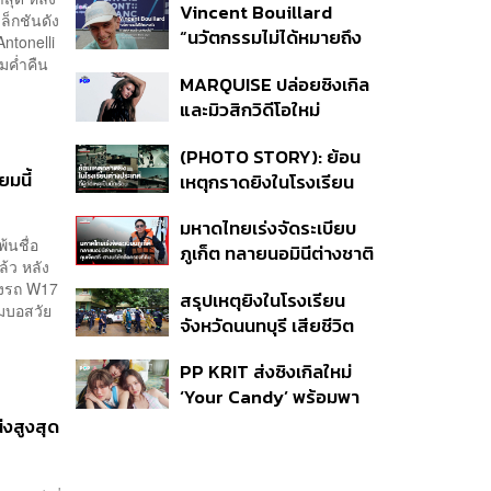
Vincent Bouillard
โคเปนเฮเกน ทางสัญจร
ล็กชันดัง
“นวัตกรรมไม่ได้หมายถึง
ของเมืองที่น่าอยู่
ntonelli
การคิดของใหม่เสมอไป”
มค่ำคืน
MARQUISE ปล่อยซิงเกิล
และมิวสิกวิดีโอใหม่
IRONIC ที่เสียดสีความ
(PHOTO STORY): ย้อน
สัมพันธ์สุด Toxic
ยมนี้
เหตุกราดยิงในโรงเรียน
ต่างประเทศ ที่ผู้ก่อเหตุเป็น
มหาดไทยเร่งจัดระเบียบ
นักเรียน
้นชื่อ
ภูเก็ต ทลายนอมินีต่างชาติ
้ว หลัง
คุมเจ็ตสกี สางบริษัทฮุบ
องรถ W17
สรุปเหตุยิงในโรงเรียน
ที่ดิน เคลียร์ใบอนุญาต
ีมบอสวัย
จังหวัดนนทบุรี เสียชีวิต
โรงแรมค้าง 7 ปี
รวม 8 ราย โฆษก ตร. เผย
PP KRIT ส่งซิงเกิลใหม่
ปมค้นประวัติคดีกราดยิงที่
‘Your Candy’ พร้อมพา
สหรัฐฯ
ต้าเหนิง และ ณิชา ร่วมมิว
่งสูงสุด
สิกวิดีโอ