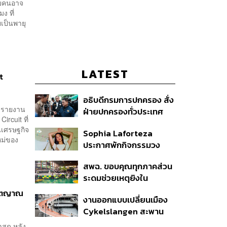
ลายคนอาจ
ง ที่
ยเป็นพายุ
LATEST
t
อธิบดีกรมการปกครอง สั่ง
 รายงาน
ฝ่ายปกครองทั่วประเทศ
ircuit ที่
เฝ้าระวังเหตุรุนแรง คุมเข้ม
อนเศรษฐกิจ
Sophia Laforteza
อาวุธปืน-ยาเสพติด
หม่ของ
ประกาศพักกิจกรรมวง
KATSEYE ชั่วคราว เพื่อไป
สพฉ. ขอบคุณทุกภาคส่วน
ดูแลสุขภาพจิต
ระดมช่วยเหตุยิงใน
โรงเรียนเทพศิรินทร์ ย้ำ
ชาตญาณ
งานออกแบบเปลี่ยนเมือง
ดูแลสิทธิ UCEP ผู้บาดเจ็บ
Cykelslangen สะพาน
จักรยานลอยฟ้าใน
สุด หลัง