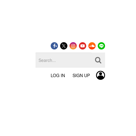
LOG IN
SIGN UP