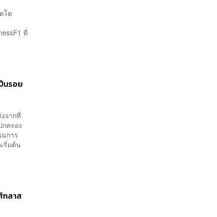
โตโต
1
essF1 ที่
เป็นรอย
ังจากที่
กรปกครอง
นินการ
ริ่มต้น
ศึกลาส