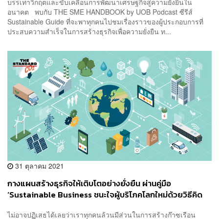
บรรเทาวิกฤตและขับเคลื่อนการพัฒนาเศรษฐกิจสู่ความยั่งยืนใน
อนาคต พบกับ THE SME HANDBOOK by UOB Podcast ซีรีส์
Sustainable Guide ที่จะพาทุกคนไปชมเรื่องราวของผู้ประกอบการที่
ประสบความสำเร็จในการสร้างธุรกิจเพื่อความยั่งยืน ท...
31 ตุลาคม 2021
กางแผนสร้างธุรกิจให้เติบโตอย่างยั่งยืน ผ่านคู่มือ
‘Sustainable Business ชนะใจผู้บริโภคโลกใหม่ด้วยวิธีคิด
ธุรกิจแบบยั่งยืน’ จาก THE SME HANDBOOK by UOB
ไม่อาจปฏิเสธได้เลยว่าเราทุกคนล้วนมีส่วนในการสร้างก๊าซเรือน
Season 2 [ADVERTORIAL]