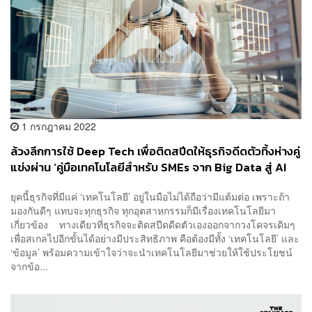
1 กรกฎาคม 2022
ล้วงลึกการใช้ Deep Tech เพื่อติดสปีดให้ธุรกิจดีดตัวทิ้งห่างคู่
แข่งผ่าน ‘คู่มือเทคโนโลยีสำหรับ SMEs จาก Big Data สู่ AI
ถึง Machine Learning’ จาก THE SME HANDBOOK by
ยุคนี้ธุรกิจที่มีแค่ ‘เทคโนโลยี’ อยู่ในมือไม่ได้ถือว่ามีแต้มต่อ เพราะถ้า
UOB Season 4 [ADVERTORIAL]
มองกันดีๆ แทบจะทุกธุรกิจ ทุกอุตสาหกรรมก็มีเรื่องเทคโนโลยีมา
เกี่ยวข้อง ทางเดียวที่ธุรกิจจะติดสปีดดีดตัวเองออกจากวงโคจรเดิมๆ
เพื่อสเกลไปอีกขั้นได้อย่างมีประสิทธิภาพ คือต้องมีทั้ง ‘เทคโนโลยี’ และ
‘ข้อมูล’ พร้อมความเข้าใจว่าจะนำเทคโนโลยีมาช่วยให้ใช้ประโยชน์
จากข้อ...