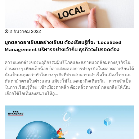
2 ธันวาคม 2022
บุกตลาดอาเซียนอย่างเซียน ต้องเรียนรู้ที่จะ ‘Localized
Management บริหารอย่างเจ้าถิ่น ธุรกิจจะไปรอดต้อง
กลมกลืนให้เป็น’ จาก THE SME HANDBOOK by UOB
ความแตกต่างของพฤติกรรมผู้บริโภคและสภาพแวดล้อมทางธุรกิจใน
Season 5 [ADVERTORIAL]
ด้านต่างๆ เพียงเล็กน้อย ก็อาจส่งผลต่อการทำธุรกิจในตลาดอาเซียนได้
นั่นเป็นเหตุผลว่าทำไมบางธุรกิจที่ประสบความสำเร็จในเมืองไทย แต่
ดันตกม้าตายในต่างแดน แม้จะใช้โมเดลธุรกิจเดียวกัน ความจำเป็น
ในการเรียนรู้ที่จะ ‘เข้าเมืองตาหลิ่ว ต้องหลิ่วตาตาม’ กลมกลืนให้เป็น
เลือกใช้ไอเท็มลงสนามให้ถู...