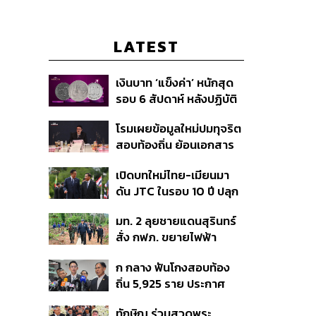
LATEST
เงินบาท ‘แข็งค่า’ หนักสุด
รอบ 6 สัปดาห์ หลังปฏิบัติ
การแทรกแซงเยนของ
โรมเผยข้อมูลใหม่ปมทุจริต
สหรัฐฯ-ญี่ปุ่น Standard
สอบท้องถิ่น ย้อนเอกสาร
Chartered เปิดเป้าสิ้นปีนี้
ประชุมปี 2567 พบชื่อ
จ่อแข็งต่อแตะ 32.50 บาท
เปิดบทใหม่ไทย-เมียนมา
อนุทิน จ่อสอบต่อเอี่ยว
ต่อดอลลาร์
ดัน JTC ในรอบ 10 ปี ปลุก
ตัดตอน ม.บูรพา หรือไม่
‘เส้นเลือดใหญ่’ ค้า
มท. 2 ลุยชายแดนสุรินทร์
ชายแดน ท่าเรือน้ำลึก
สั่ง กฟภ. ขยายไฟฟ้า
ทวาย
‘ปราสาทตาควาย–เนิน
ก กลาง ฟันโกงสอบท้อง
350’ เสริมความมั่นคง
ถิ่น 5,925 ราย ประกาศ
ชายแดน
บัญชีใหม่ 7 ส.ค. ส่วน 97
ทักษิณ ร่วมสวดพระ