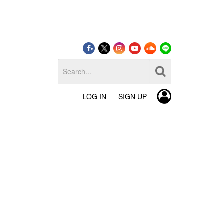
LOG IN
SIGN UP