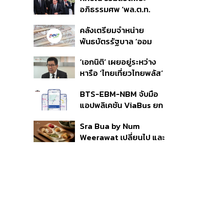
ราย รอ ป.ป.ช. ขีดเส้นแล้ว
อภิธรรมศพ ‘พล.ต.ท.
เสร็จ 31 ส.ค.
ผ่อน’ บิดา ‘พักตร์พิไล ทวี
คลังเตรียมจำหน่าย
สิน’ สิริอายุ 103 ปี แกนนำ
พันธบัตรรัฐบาล ‘ออม
เพื่อไทย-บุคคลหลาก
พลัส’ รอบถัดไป เร็วสุด 4
วงการร่วมอาลัย
‘เอกนิติ’ เผยอยู่ระหว่าง
ก.ย.นี้ อาจเพิ่มสัดส่วนการ
หารือ ‘ไทยเที่ยวไทยพลัส’
ขายแบบ Small Lot First
มีสิทธิใช้งบจากเงินกู้ 4
มากขึ้น
BTS-EBM-NBM จับมือ
แสนล้าน มั่นใจงบต่อ ‘ไทย
แอปพลิเคชัน ViaBus ยก
ช่วยไทย พลัส’ เฟส 2 มี
ระดับการติดตามตำแหน่ง
เพียงพอ
Sra Bua by Num
รถไฟฟ้า 3 สายแบบเรียล
Weerawat เปลี่ยนไป และ
ไทม์
นี่คือเหตุผลที่เราควรกลับ
ไปอีกครั้ง