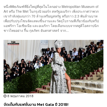
หนึ่งพิพิธภัณฑ์ที่ยิ่งใหญ่ที่สุดในโลกอย่าง Metropolitan Museum of
Art หรือ The Met ในกรุงนิวยอร์ก สหรัฐอเมริกา เพิ่งประกาศว่าพวก
เขากำลังทุ่มงบกว่า 70 ล้านเหรียญสหรัฐ หรือราว 2.3 พันล้านบาท
เพื่อปรับปรุงโซนจัดแสดงชิ้นงานและวัตถุโบราณที่เกี่ยวข้องกับทวีป
แอฟริกา โอเชียเนีย และอเมริกา โดยเลือกแบบจากสตูดิโอสถาปนิก
ชาวไทยอย่าง กึ๋น-กุลภัทร ยันตรศาสตร์ จาก...
8 พฤษภาคม 2018
จัดเต็มกับแฟชั่นงาน Met Gala ปี 2018!