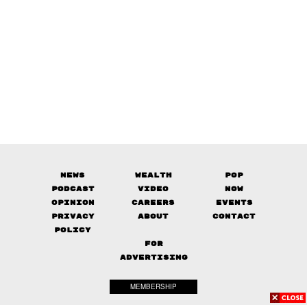
News
Wealth
Pop
Podcast
Video
Now
Opinion
Careers
Events
Privacy
About
Contact
Policy
FOR
ADVERTISING
MEMBERSHIP