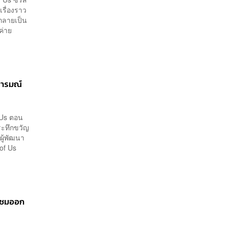
รื่องราว
กลายเป็น
ค่าย
อารมณ์
 Us ตอน
ระทึกขวัญ
ผู้พัฒนา
 of Us
ู้ชมออก