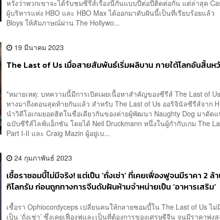
หวังว่าพวกเขาจะได้รับชมซีรีส์เรื่องนี้กันแบบปีต่อปีติดต่อกัน แต่ล่าสุด C
ผู้บริหารแห่ง HBO และ HBO Max ได้ออกมาดับฝันนี้เป็นที่เรียบร้อยแล้
Bloys ให้สัมภาษณ์ผ่าน The Hollywo...
19 มีนาคม 2023
The Last of Us เมื่อสายสัมพันธ์เริ่มผลิบาน ภายใต้โลกอันสิ้นหว
*หมายเหตุ: บทความนี้มีการเปิดเผยเนื้อหาสำคัญของซีรีส์ The Last of U
ทางมาถึงตอนสุดท้ายกันแล้ว สำหรับ The Last of Us ออริจินัลซีรีส์จาก H
นำวิดีโอเกมยอดฮิตในชื่อเดียวกันของค่ายผู้พัฒนา Naughty Dog มาดัดแ
ฉบับซีรีส์ไลฟ์แอ็กชัน โดยได้ Neil Druckmann หนึ่งในผู้กำกับเกม The La
Part I-II และ Craig Mazin ผู้อยู่เบ...
24 กุมภาพันธ์ 2023
เชื้อราซอมบี้ไม่มีจริง! แต่เป็น ‘ถั่งเช่า’ ที่เคยเฟื่องฟูจนมีราคา 2 ล
กิโลกรัม ก่อนถูกทางการจีนดับฝันห้ามจำหน่ายเป็น ‘อาหารเสริม’
เชื้อรา Ophiocordyceps เปลี่ยนคนให้กลายซอมบี้ใน The Last of Us ไม่มี
เป็น ‘ถั่งเช่า’ ซึ่งเคยเฟื่องฟูและเป็นที่ต้องการของเศรษฐีจีน จนมีราคาพุ่งสู