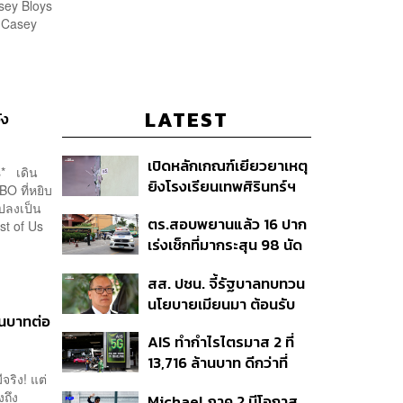
asey Bloys
ว Casey
LATEST
ัง
เปิดหลักเกณฑ์เยียวยาเหตุ
s* เดิน
ยิงโรงเรียนเทพศิรินทร์ฯ
BO ที่หยิบ
เสียชีวิตรับสูงสุด 3 แสน
ปลงเป็น
ตร.สอบพยานแล้ว 16 ปาก
st of Us
เจ็บสูงสุด 1 แสน เยียวยา
เร่งเช็กที่มากระสุน 98 นัด
จิตใจ 5 ระดับ
ประสานครูภาษาไทยเข้าให้
สส. ปชน. จี้รัฐบาลทบทวน
ปากคำ
นโยบายเมียนมา ต้อนรับ
้านบาทต่อ
‘มินอ่องหล่าย’ ได้แค่
AIS ทำกำไรไตรมาส 2 ที่
สัญญาว่างเปล่า
13,716 ล้านบาท ดีกว่าที่
จริง! แต่
ประเมินไว้ แต่ยังคงเป้าทั้งปี
งถึง
Michael ภาค 2 มีโอกาส