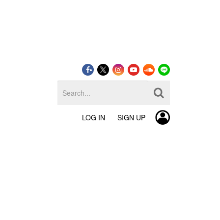
LOG IN
SIGN UP