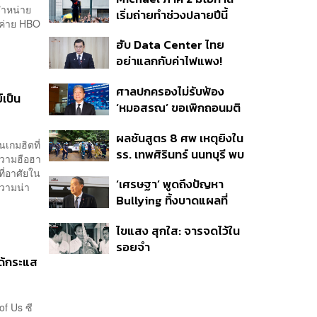
เท่าเดิม เน็ตบ้านโตแรงสุด
จำหน่าย
เริ่มถ่ายทำช่วงปลายปีนี้
7.9%
กค่าย HBO
หรือต้นปีหน้า
ฮับ Data Center ไทย
อย่าแลกกับค่าไฟแพง!
CEO ภาคอุตสาหกรรมชี้
ศาลปกครองไม่รับฟ้อง
รัฐต้องคุมต้นทุนน้ำ-ไฟ
์เป็น
‘หมอสรณ’ ขอเพิกถอนมติ
สรรหา กสทช. ชี้ยังไม่ใช่ผู้
ผลชันสูตร 8 ศพ เหตุยิงใน
เดือดร้อนเสียหาย
นเกมฮิตที่
รร. เทพศิรินทร์ นนทบุรี พบ
งความฮือฮา
กระสุนเข้าจุดสำคัญ
ที่อาศัยใน
‘เศรษฐา’ พูดถึงปัญหา
‘ศีรษะ-หน้าอก’ ครูถูกยิง 4
ความน่า
Bullying ทิ้งบาดแผลที่
นัด จากระยะไกล
มองไม่เห็น ย้ำผู้ใหญ่ต้อง
ไขแสง สุกใส: จารจดไว้ใน
รับฟัง-ช่วยเด็กให้เร็ว
รอยจำ
ได้กระแส
of Us ซี