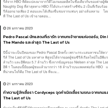
รีส์จาก HBO ที่ดัดแปลงมาจากวิดีโอเกมยอดฮิตในชื่อเดียวกันของค่ายผู้พ
Naughty Dog ที่ล่าสุดทาง HBO ก็ได้ประกาศสร้างซีซัน 2 เป็นที่เรียบร้อย 
รีส์ออกฉายเพียง 2 ตอนและได้เสียงชื่นชมจากแฟนๆ อย่างล้นหลาม โด
ที่ The Last of Us เข้าฉายตอน...
26 มกราคม 2023
Pedro Pascal นักแสดงที่เรารัก จากบทเจ้าชายแห่งดอร์น, Din 
The Mando และล่าสุด The Last of Us
ปีนี้น่าจะเป็นปีทองของ Pedro Pascal อีกครั้ง เพราะกระแสมหาชนให้คว
รีส์ The Last of Us มหาศาล พิสูจน์ได้จากยอดผู้ชมซีรีส์เรียลไทม์ในอีพีแ
ล้านวิว และอีพีสอง 5.7 ล้านวิว ซึ่งจากข้อมูลของ Nielsen ล่าสุด The Las
อีพี 1 ในตอนนี้มียอดผู้ชมแล้วมากกว่า 18 ล้านวิวบนแพลตฟอร์ม HBO 
ที่น่าสนใจก็คือ The Last of Us ที่จะม...
21 มกราคม 2023
ทำความรู้จักเชื้อรา Cordyceps จุดกำเนิดเชื้อรามรณะจากเกมและ
The Last of Us
นับว่าเป็นซีรีส์ที่ได้รับการกล่าวถึงมากที่สุด ณ เวลานี้ สำหรับ The Last of