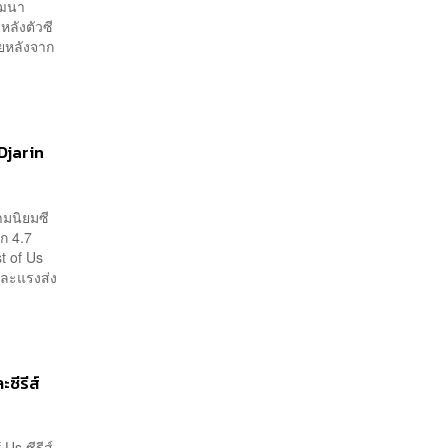
ัฒนา
หลังตัวซี
ยหลังจาก
Djarin
ามนิยมซี
รก 4.7
t of Us
และแรงส่ง
ซีรีส์
 Us ซีรีส์