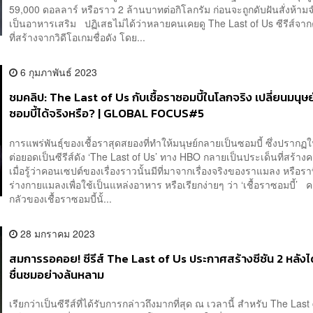
59,000 ดอลลาร์ หรือราว 2 ล้านบาทต่อกิโลกรัม ก่อนจะถูกดับฝันสั่งห้าม
เป็นอาหารเสริม ปฏิเสธไม่ได้ว่าหลายคนเคยดู The Last of Us ซีรีส์จา
ที่สร้างจากวิดีโอเกมชื่อดัง โดย...
6 กุมภาพันธ์ 2023
ชมคลิป: The Last of Us กับเชื้อราซอมบี้ในโลกจริง เปลี่ยนมนุษย
ซอมบี้ได้จริงหรือ? | GLOBAL FOCUS#5
การแพร่พันธุ์ของเชื้อราสุดสยองที่ทำให้มนุษย์กลายเป็นซอมบี้ ซึ่งปรากฏใ
ต่อยอดเป็นซีรีส์ดัง ‘The Last of Us’ ทาง HBO กลายเป็นประเด็นที่สร้า
เมื่อรู้ว่าคอนเซปต์ของเรื่องราวนั้นมีที่มาจากเรื่องจริงของราแมลง หรือรา
ร่างกายแมลงเพื่อใช้เป็นแหล่งอาหาร หรือเรียกง่ายๆ ว่า ‘เชื้อราซอมบี้’ 
กลัวของเชื้อราซอมบี้นั้...
28 มกราคม 2023
สมการรอคอย! ซีรีส์ The Last of Us ประกาศสร้างซีซัน 2 หลัง
ชื่นชมอย่างล้นหลาม
เรียกว่าเป็นซีรีส์ที่ได้รับการกล่าวถึงมากที่สุด ณ เวลานี้ สำหรับ The Last 