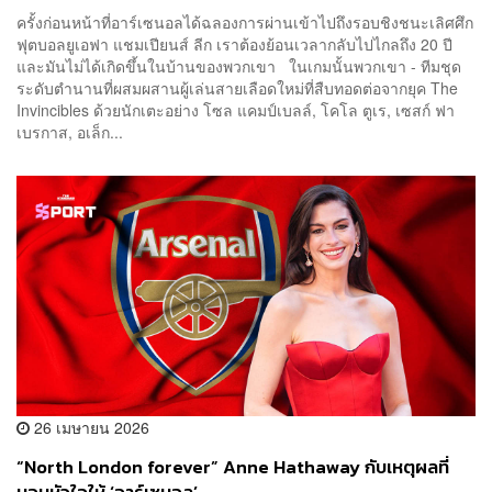
ครั้งก่อนหน้าที่อาร์เซนอลได้ฉลองการผ่านเข้าไปถึงรอบชิงชนะเลิศศึก
ฟุตบอลยูเอฟา แชมเปียนส์ ลีก เราต้องย้อนเวลากลับไปไกลถึง 20 ปี
และมันไม่ได้เกิดขึ้นในบ้านของพวกเขา ในเกมนั้นพวกเขา - ทีมชุด
ระดับตำนานที่ผสมผสานผู้เล่นสายเลือดใหม่ที่สืบทอดต่อจากยุค The
Invincibles ด้วยนักเตะอย่าง โซล แคมป์เบลล์, โคโล ตูเร, เซสก์ ฟา
เบรกาส, อเล็ก...
26 เมษายน 2026
“North London forever” Anne Hathaway กับเหตุผลที่