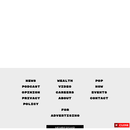
News
Wealth
Pop
Podcast
Video
Now
Opinion
Careers
Events
Privacy
About
Contact
Policy
FOR
ADVERTISING
MEMBERSHIP