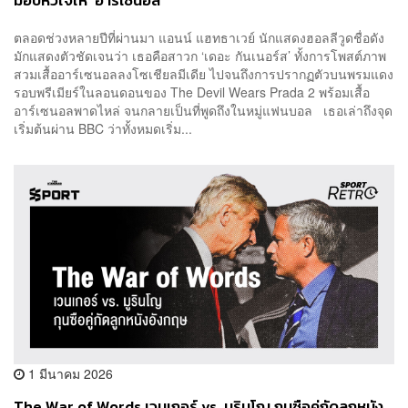
มอบหัวใจให้ ‘อาร์เซนอล’
ตลอดช่วงหลายปีที่ผ่านมา แอนน์ แฮทธาเวย์ นักแสดงฮอลลีวูดชื่อดัง
มักแสดงตัวชัดเจนว่า เธอคือสาวก ‘เดอะ กันเนอร์ส’ ทั้งการโพสต์ภาพ
สวมเสื้ออาร์เซนอลลงโซเชียลมีเดีย ไปจนถึงการปรากฏตัวบนพรมแดง
รอบพรีเมียร์ในลอนดอนของ The Devil Wears Prada 2 พร้อมเสื้อ
อาร์เซนอลพาดไหล่ จนกลายเป็นที่พูดถึงในหมู่แฟนบอล เธอเล่าถึงจุด
เริ่มต้นผ่าน BBC ว่าทั้งหมดเริ่ม...
1 มีนาคม 2026
The War of Words เวนเกอร์ vs. มูรินโญ กุนซือคู่กัดลูกหนัง