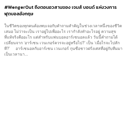
#WengerOut ถึงตอนอวสานของ เจมส์ บอนด์ แห่งวงการ
ฟุตบอลอังกฤษ
ในชีวิตของทุกคนต้องพบเจอกับคำถามสำคัญในช่วงเวลาหนึ่งของชีวิต
เสมอ ไม่ว่าจะเป็น เราอยู่ไปเพื่ออะไร เรากำลังทำอะไรอยู่ ความสุข
ที่แท้จริงคืออะไร แต่สำหรับแฟนบอลอาร์เซนอลแล้ว วันนี้คำถามได้
เปลี่ยนจาก ‘อาร์เซน เวนเกอร์ควรจะอยู่หรือไป?’ เป็น ‘เมื่อไรจะไปสัก
ที?’ อาร์เซนอลกับอาร์เซน เวนเกอร์ กุนซือชาวฝรั่งเศสที่อยู่กับทีมมา
เป็นเวลานา...