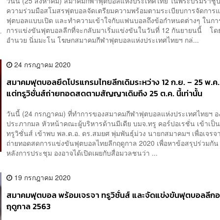
วันนี้ (25 สิงหาคม) สมาคมกีฬาฟุตบอลแห่งประเทศไทย ในพระบรมราชูป
ความร่วมมือสโมสรฟุตบอลจัดเตรียมความพร้อมตามระเบียบการจัดการแ
ฟุตบอลแบบเปิด และทำความเข้าใจกับแฟนบอลถึงข้อกำหนดต่างๆ ในกา
การแข่งขันฟุตบอลลีกที่จะกลับมาเริ่มแข่งขันในวันที่ 12 กันยายนนี้ โด
อำนวย นิ่มมะโน โฆษกสมาคมกีฬาฟุตบอลแห่งประเทศไทยฯ กล่...
24 กรกฎาคม 2020
สมาคมฟุตบอลยึดโปรแกรมไทยลีกเดิมระหว่าง 12 ก.ย. – 25 พ.ค
แต่ทรู​วิชั่นส์​ถ่ายทอดสดตามสัญญาเดิมถึง 25 ต.ค. นี้เท่านั้น
วันนี้ (24 กรกฎาคม) ที่ทำการของสมาคมกีฬาฟุตบอลแห่งประเทศไทยฯ 
ประภากมล หัวหน้าคณะผู้บริหารด้านมีเดีย บมจ.ทรู คอร์ปอเรชั่น เข้าเป็
ทรูวิชั่นส์ เข้าพบ พล.ต.อ. ดร.สมยศ พุ่มพันธุ์ม่วง นายกสมาคมฯ เพื่อเจรจ
ถ่ายทอดสดการแข่งขันฟุตบอลไทยลีกฤดูกาล 2020 เพื่อหาข้อสรุปร่วมก
หลังการประชุม องอาจได้เปิดเผยกับสื่อมวลชนว่า ...
19 กรกฎาคม 2020
สมาคมฟุตบอล พร้อมเจรจา ทรูวิชั่นส์ และจัดแข่งขันฟุตบอลลีก
ฤดูกาล 2563