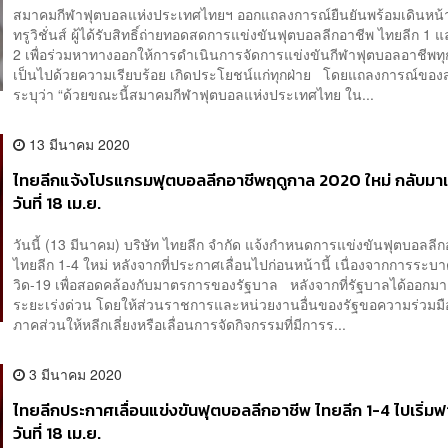
สมาคมกีฬาฟุตบอลแห่งประเทศไทยฯ ออกแถลงการณ์ยืนยันพร้อมเดินหน้
ทรูวิชั่นส์ ผู้ได้รับสิทธิ์ถ่ายทอดสดการแข่งขันฟุตบอลลีกอาชีพ ไทยลีก 1 
2 เพื่อร่วมหาทางออกให้การดำเนินการจัดการแข่งขันกีฬาฟุตบอลอาชีพท
เป็นไปด้วยความเรียบร้อย เกิดประโยชน์แก่ทุกฝ่าย โดยแถลงการณ์ขอ
ระบุว่า “ด้วยขณะนี้สมาคมกีฬาฟุตบอลแห่งประเทศไทย ใน...
13 มีนาคม 2020
ไทยลีกแจ้งโปรแกรมฟุตบอลลีกอาชีพฤดูกาล 2020 ใหม่ กลับมาแ
วันที่ 18 เม.ย.
วันนี้ (13 มีนาคม) บริษัท ไทยลีก จำกัด แจ้งกำหนดการแข่งขันฟุตบอลลีก
ไทยลีก 1-4 ใหม่ หลังจากที่ประกาศเลื่อนไปก่อนหน้านี้ เนื่องจากการระ
วิด-19 เพื่อสอดคล้องกับมาตรการของรัฐบาล หลังจากที่รัฐบาลได้ออกม
ระยะเร่งด่วน โดยให้ส่วนราชการและหน่วยงานอื่นของรัฐขอความร่วมมื
ภาคส่วนให้หลีกเลี่ยงหรือเลื่อนการจัดกิจกรรมที่มีการร...
3 มีนาคม 2020
ไทยลีกประกาศเลื่อนแข่งขันฟุตบอลลีกอาชีพ ไทยลีก 1-4 ไปเริ่ม
วันที่ 18 เม.ย.