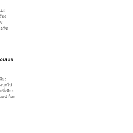
าเผย
ื่อง
ซ​
อร์ซ​
ียงเสมอ
พียง
องบุกไป
ที่เชียง
อแพ้ ก็จะ