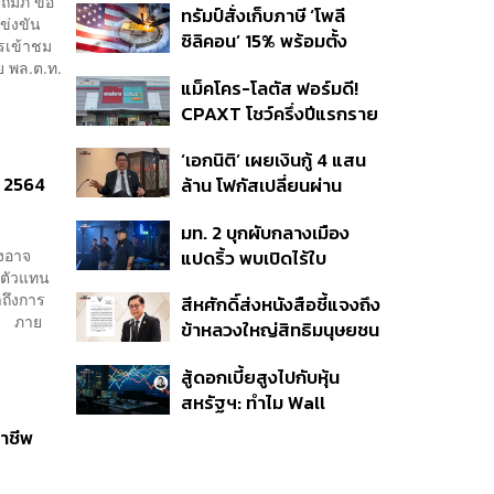
ถัมภ์ ขอ
ทรัมป์สั่งเก็บภาษี ‘โพลี
ข่งขัน
ซิลิคอน’ 15% พร้อมตั้ง
รเข้าชม
ราคาขั้นต่ำ ตัดกำลังจีน
ย พล.ต.ท.
แม็คโคร-โลตัส ฟอร์มดี!
CPAXT โชว์ครึ่งปีแรกราย
ได้ทะลุ 2.6 แสนล้าน เร่ง
‘เอกนิติ’ เผยเงินกู้ 4 แสน
ปรับโฉมสาขาใหม่ดันพื้นที่
. 2564
ล้าน โฟกัสเปลี่ยนผ่าน
เช่าโต
พลังงาน ลุ้น ‘ไทยช่วยไทย
มท. 2 บุกผับกลางเมือง
พลัส’ เฟส 2 รอประเมิน
องอาจ
แปดริ้ว พบเปิดไร้ใบ
ความเหมาะสม
นตัวแทน
อนุญาต-เด็กต่ำกว่า 20 ปี
าถึงการ
สีหศักดิ์ส่งหนังสือชี้แจงถึง
ใช้บริการ ฉี่ม่วง 32 ราย
ัน ภาย
ข้าหลวงใหญ่สิทธิมนุษยชน
จ่อปิด 5 ปี
กรณีรายงาน UN ‘คลาด
สู้ดอกเบี้ยสูงไปกับหุ้น
เคลื่อน-ไม่เป็นธรรม’
สหรัฐฯ: ทำไม Wall
Street ยังน่าลงทุนกว่าที่
อาชีพ
คิด?