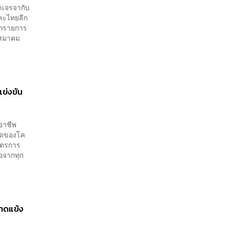
าเจรจากับ
และไทยลีก
ุกรายการ
งสมาคม
ข่งขัน
อาชีพ
บาดของโค
าตรการ
อจากทุก
ฟาดแข้ง