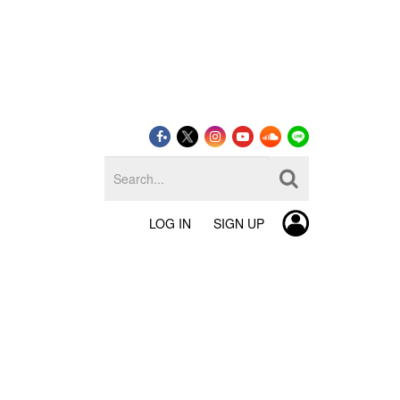
LOG IN
SIGN UP