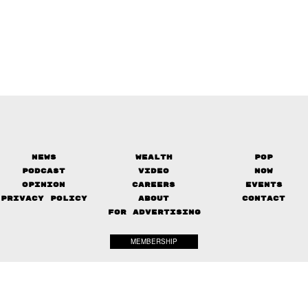
News
Wealth
Pop
Podcast
Video
Now
Opinion
Careers
Events
Privacy Policy
About
Contact
FOR ADVERTISING
MEMBERSHIP