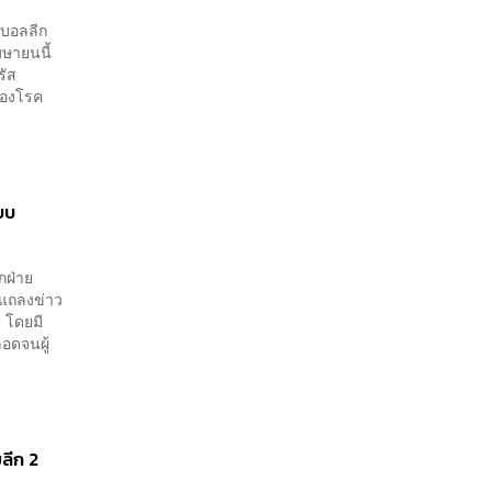
ตบอลลีก
มษายนนี้
รัส
ของโรค
บบ
ยกฝ่าย
แถลงข่าว
 โดยมี
อดจนผู้
ยลีก 2