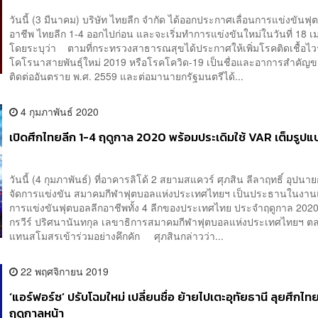
วันนี้ (3 มีนาคม) บริษัท ไทยลีก จำกัด ได้ออกประกาศเลื่อนการแข่งขันฟุ
อาชีพ ไทยลีก 1-4 ออกไปก่อน และจะเริ่มทำการแข่งขันใหม่ในวันที่ 18 เ
โดยระบุว่า ตามที่กระทรวงสาธารณสุขได้ประกาศให้เพิ่มโรคติดเชื้อไว
โคโรนาสายพันธุ์ใหม่ 2019 หรือโรคโควิด-19 เป็นชื่อและอาการสำคัญ
ติดต่ออันตราย พ.ศ. 2559 และต่อมานายกรัฐมนตรีได้...
4 กุมภาพันธ์ 2020
เปิดศึกไทยลีก 1-4 ฤดูกาล 2020 พร้อมประเดิมใช้ VAR เต็มรูปแ
วันนี้ (4 กุมภาพันธ์) ที่อาคารลิโด้ 2 สยามสแควร์ ศุภสิน ลีลาฤทธิ์ อุปนา
จัดการแข่งขัน สมาคมกีฬาฟุตบอลแห่งประเทศไทยฯ เป็นประธานในงาน
การแข่งขันฟุตบอลลีกอาชีพทั้ง 4 ลีกของประเทศไทย ประจำฤดูกาล 2020
กรวีร์ ปริศนานันทกุล เลขาธิการสมาคมกีฬาฟุตบอลแห่งประเทศไทยฯ ตล
แทนสโมสรเข้าร่วมอย่างคึกคัก ศุภสินกล่าวว่า...
22 พฤศจิกายน 2019
‘แอร์ฟอร์ซ’ ปรับโฉมใหม่ เปลี่ยนชื่อ ย้ายไปเตะอุทัยธานี ลุยศึกไท
ฤดูกาลหน้า