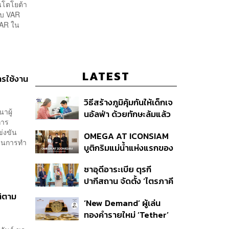
ันโตโยต้า
ะบบ VAR
VAR ใน
LATEST
รใช้งาน
วิธีสร้างภูมิคุ้มกันให้เด็กเจ
นาผู้
นอัลฟ่า ด้วยทักษะล้มแล้ว
การ
ลุก
่งขัน
OMEGA AT ICONSIAM
ทวนการทำ
บูติกริมแม่น้ำแห่งแรกของ
แบรนด์
ซาอุดีอาระเบีย ตุรกี
ปากีสถาน จัดตั้ง ‘ไตรภาคี
ความมั่นคงร่วม’ คืออะไร
ติตาม
‘New Demand’ ผู้เล่น
สำคัญอย่างไร
ทองคำรายใหม่ ‘Tether’