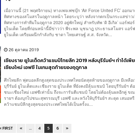
เมื่อวานนี้ (21 พฤศจิกายน) ทางเพจเฟซบุ๊ก ‘Air Force United FC’ ออกม
ทิศทางของสโมสรในฤดูกาลหน้า โดยระบุว่า หลังจากตกเป็นกระแสข่าวเร
ทิศทางการทำทีมในฤดูกาล​ 2020 อยู่พักใหญ่ สำหรับ​ทัพ​ ‘ดิ​ อีเกิล’ แอร์ฟอร์
ยูไนเต็ด โดยที่ก่อนหน้านี้มีข่าวว่า​ พีระพล​ นุชนาฎ​ ประธานสโมสร​ แอร์ฟ
ยูไนเต็ด ​เตรียมผนึกกำลังกับ​ ชาดา​ ไทยเศรษฐ์​ ส.ส. จังหวัด...
26 ตุลาคม 2019
เชียงราย ยูไนเต็ดคว้าแชมป์ไทยลีก 2019 หลังบุรีรัมย์ฯ ทำได้เพ
เชียงใหม่ เอฟซี ในเกมสุดท้ายของฤดูกาล
ศึกไทยลีก ฟุตบอลลีกสูงสุดของประเทศไทยนัดสุดท้ายของฤดูกาล มีเหลือเ
บุรีรัมย์ ยูไนเต็ดและเชียงราย ยูไนเต็ด ที่ยังคงมีลุ้นแชมป์ โดยบุรีรัมย์ฯ ต้
ชนะเชียงใหม่ เอฟซีเท่านั้น ถึงจะการันตีแชมป์ โดยไม่ต้องลุ้นผลอีกคู่ ขณะ
รายฯ ต้องบุกไปชนะสุพรรณบุรี เอฟซี และหวังให้บุรีรัมย์ฯ สะดุด เสมอหรื
คว้าแชมป์ลีกสูงสุดของประเทศไทยได้เป็นครั้งแ...
« FIRST
«
...
4
5
6
»