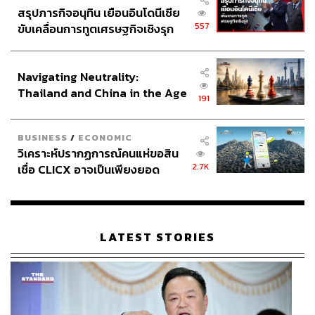
สรุปภารกิจอนุทิน เยือนอินโดนีเซีย
557
ขับเคลื่อนการทูตเศรษฐกิจเชิงรุก
ประกาศหุ้นส่วนยุทธศาสตร์ไทย –
อินโดนีเซีย
Navigating Neutrality:
Thailand and China in the Age
191
of a New Global Order
BUSINESS
/
ECONOMIC
วิเคราะห์ปรากฏการณ์คนแห่ขอสิน
2.7K
เชื่อ CLICX อาจเป็นเพียงยอด
ภูเขาน้ำแข็ง ของปัญหาหนี้ครัว
เรือนไทยที่ถูกซุกไว้
LATEST STORIES