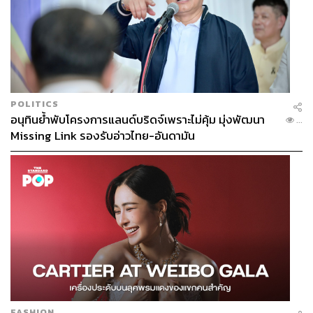
POLITICS
อนุทินย้ำพับโครงการแลนด์บริดจ์เพราะไม่คุ้ม มุ่งพัฒนา
...
Missing Link รองรับอ่าวไทย-อันดามัน
FASHION