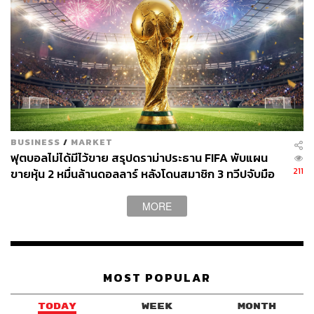
เป็นวันที่ 24 กรกฎาคม 2563 เพื่อหาข้อยุติร่วมกับสมา
คมฯ
16 กรกฎาคม 2563 บริษัท ไทยลีกฯ ส่งหนังสือที่ TL-
212/2563 ถึงทรูวิชั่นส์ เชิญเข้าร่วมประชุมหารือ
แนวทางในการจัดแข่งขันฟุตบอลลีกอาชีพ ไทยลีก 1
และไทยลีก 2 ในวันที่ 21 กรกฎาคม 2563
BUSINESS
/
MARKET
ฟุตบอลไม่ได้มีไว้ขาย สรุปดราม่าประธาน FIFA พับแผน
17 กรกฎาคม 2563 ทรูวิชั่นส์ส่งหนังสือที่ TVG2020/13
211
ขายหุ้น 2 หมื่นล้านดอลลาร์ หลังโดนสมาชิก 3 ทวีปจับมือ
ถึงบริษัท ไทยลีกฯ แจ้งว่าไม่อาจเข้าร่วมประชุมได้
คว่ำบาตร
เนื่องจากผู้บริหารติดภารกิจเร่งด่วน และกรณีการรับ
MORE
สัญญาณการถ่ายทอดสดและการคำนวณค่าสิทธิ
ประโยชน์ ได้นัดหมายจะประชุมกับสมาคมฯ ไว้แล้วใน
วันศุกร์ที่ 24 กรกฎาคม 2563
MOST POPULAR
“สมาคมฯ และบริษัท ไทยลีกฯ ขอเรียนว่า มีความพร้อมที่จะ
เจรจาหาทางออกเพื่อให้การดำเนินการจัดการแข่งขันกีฬา
TODAY
WEEK
MONTH