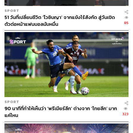
3 กรกฎาคม 2563 สมาคมฯ ส่งหนังสือที่ ฟ.147/2563
ถึงทรูวิชั่นส์ สอบถามว่ามีความประสงค์รับสัญญาณ
SPORT
แบบใด โดยขอให้ทรูวิชั่นส์ตอบกลับภายใน 15 วันนับ
51 วันที่เปลี่ยนชีวิต ‘โวซินญา’ จากแข้งไร้สังกัด สู่วันเปิด
85
ตัวต่อหน้าแฟนบอลนับหมื่น
แต่ได้รับหนังสือ
10 กรกฎาคม 2563 ทรูวิชั่นส์ส่งหนังสือ TVG 2020/11
ถึงสมาคมฯ แจ้งการรับสัญญาณและการคำนวณค่า
สิทธิประโยชน์ โดยพร้อมยินดีเข้าเจรจากับสมาคมฯ
13 กรกฎาคม 2563 สมาคมฯ ส่งหนังสือที่ ฟ.155/2563
ถึงทรูวิชั่นส์ แจ้งว่า ยินดีที่จะเจรจากับทรูวิชั่นส์เพื่อ
แก้ไขปัญหาเรื่องสิทธิประโยชน์การแข่งขันกีฬาฟุตบอล
อาชีพ ฤดูกาล 2563 โดยพร้อมเจรจากันภายใน 7 วัน
นับแต่วันที่ได้รับหนังสือ
SPORT
90 นาทีที่ทำให้เห็นว่า ‘พรีเมียร์ลีก’ ต่างจาก ‘ไทยลีก’ มาก
323
แค่ไหน
16 กรกฎาคม 2563 ทรูวิชั่นส์ส่งหนังสือ TVG 2020/12
ถึงสมาคมฯ แจ้งขอเลื่อนนัดหมายการประชุมเรื่องสิทธิ
ประโยชน์การแข่งขันกีฬาฟุตบอลอาชีพ ฤดูกาล 2563