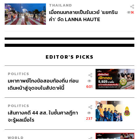
THAILAND
เมื่อถนนกลายเป็นรันเวย์ ‘แยกริน
1K
ABOUT THE AUTHOR
คำ’ จัด LANNA HAUTE
ดิษยุตม์ ธนบุญชัย
COUTURE กลางสายฝน
บรรณาธิการข่าวกีฬา สำนักข่าว THE
STANDARD
EDITOR'S PICKS
POLITICS
มหากาพย์โกงข้อสอบท้องถิ่น ก่อน
601
เดินหน้าสู่จุดจบในสัปดาห์นี้
POLITICS
เส้นทางคดี 44 สส. ในชั้นศาลฎีกา
237
จะรู้ผลเมื่อไร
WORLD