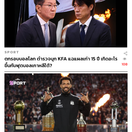
สัญญาณการถ่ายทอดสดการแข่งขันฟุตบอลลีกอาชีพ
ฤดูกาลปี 2563 ตามปฏิทินการแข่งขันใหม่
26 มิถุนายน 2563 ทรูวิชั่นส์ส่งหนังสือที่ TVG2020/10
ถึงสมาคมฯ แจ้งว่าไม่เห็นด้วยกับการแข่งขันตามปฏิทิน
ใหม่ บัดนี้ได้มีการผ่อนปรนให้จัดการแข่งขันได้แล้ว
สมาคมฯ ย่อมสามารถจัดการแข่งขันได้ทันที จึงขอให้
SPORT
กลับมาจัดการแข่งขัน พร้อมส่งสัญญาณให้ทรูวิชั่นส์
ตกรอบบอลโลก ตำรวจบุก KFA แฉแผลเก่า 15 ปี เกิดอะไร
108
และติดต่อทรูวิชั่นส์เพื่อเจรจากำหนดค่าสิทธิประโยชน์
ขึ้นกับฟุตบอลเกาหลีใต้?
ใหม่ภายใน 14 วันนับแต่ได้รับหนังสือ
1 กรกฎาคม 2563 สมาคมฯ ส่งหนังสือที่ ฟ.146/2563
ถึงทรูวิชั่นส์ แจ้งว่ายังไม่สามารถจัดการแข่งขันกีฬา
ฟุตบอลฤดูกาล 2563 และส่งสัญญาณให้ทรูวิชั่นส์ได้
ภายใน 14 วันตามที่ร้องขอ เนื่องจากต้องรอคู่มือการ
แข่งขันจากทางราชการก่อน