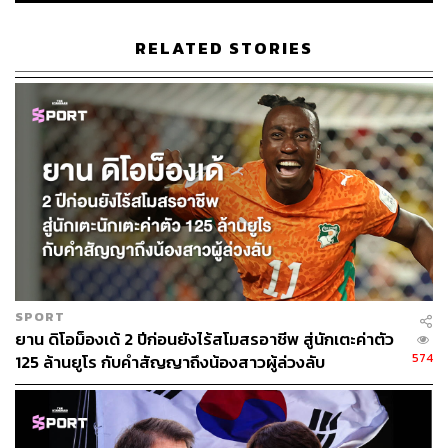
เวลาภายหลังสิ้นสุดปีปฏิทิน 2563
RELATED STORIES
28 เมษายน 2563 ทรูวิชั่นส์ส่งหนังสือที่ TVG 2020/8 ถึง
สมาคมฯ เรียกร้องให้มีการปฏิบัติตามสัญญาอย่าง
เคร่งครัด โดยให้จัดการแข่งขันและส่งสัญญาณแก่ทรู
วิชั่นส์ให้ครบถ้วนตามสัญญาภายในเดือนพฤศจิกายน
2563
8 พฤษภาคม 2563 สมาคมฯ มีหนังสือที่ ฟ. 086/2563
ส่งปฏิทินการแข่งขันใหม่สำหรับการแข่งขันฟุตบอลลีก
อาชีพ ฤดูกาล 2563 ให้กับทรูวิชั่นส์ ระบุว่า หากทรู
ยินยอมหรือคิดเห็นประการใด ให้ตอบกลับภายใน 15
วันนับแต่ได้รับหนังสือ (แต่ทรูวิชั่นส์ไม่มีการตอบกลับ
SPORT
มาตามกำหนด 15 วัน)
ยาน ดิโอม็องเด้ 2 ปีก่อนยังไร้สโมสรอาชีพ สู่นักเตะค่าตัว
574
125 ล้านยูโร กับคำสัญญาถึงน้องสาวผู้ล่วงลับ
19 มิถุนายน 2563 สมาคมฯ มีหนังสือที่ ฟ. 131/2563
ถึงทรูวิชั่นส์ เรื่องเกี่ยวกับการรับสัญญาณการถ่ายทอด
สดการแข่งขัน โดยขอให้เตรียมความพร้อมในการรับ