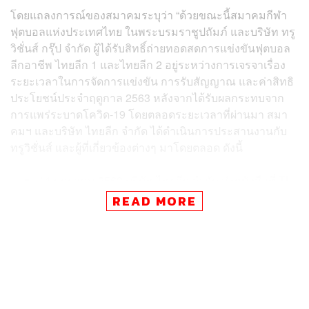
โดยแถลงการณ์ของสมาคมระบุว่า “ด้วยขณะนี้สมาคมกีฬา
ฟุตบอลแห่งประเทศไทย ในพระบรมราชูปถัมภ์ และบริษัท ทรู
วิชั่นส์ กรุ๊ป จำกัด ผู้ได้รับสิทธิ์ถ่ายทอดสดการแข่งขันฟุตบอล
ลีกอาชีพ ไทยลีก 1 และไทยลีก 2 อยู่ระหว่างการเจรจาเรื่อง
ระยะเวลาในการจัดการแข่งขัน การรับสัญญาณ และค่าสิทธิ
ประโยชน์ประจำฤดูกาล 2563 หลังจากได้รับผลกระทบจาก
การแพร่ระบาดโควิด-19 โดยตลอดระยะเวลาที่ผ่านมา สมา
คมฯ และบริษัท ไทยลีก จำกัด ได้ดำเนินการประสานงานกับ
ทรูวิชั่นส์ และผู้ที่เกี่ยวข้องต่างๆ มาโดยตลอด ดังนี้
14 มกราคม 2563 บริษัท ไทยลีก จำกัด ส่งหนังสือที่ TL-
035/2563 และ TL-036/2563 ถึงทรูวิชั่นส์ เรื่องแจ้ง
READ MORE
โปรแกรมการแข่งขันฟุตบอลลีกอาชีพ ประจำฤดูกาล
2563
3 มีนาคม 2563 สมาคมฯ ส่งหนังสือที่ ฟ.(ลข)
551/2563 ถึงสโมสรสมาชิก แจ้งเลื่อนการแข่งขันกีฬา
ฟุตบอลทุกรายการ โดยจะแจ้งให้ทราบเมื่อมีการ