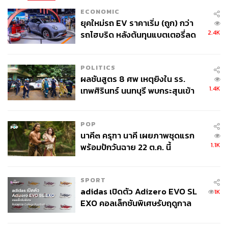
ฟุตบอลอาชีพทุกรายการเป็นไปด้วยความเรียบร้อย เกิด
ECONOMIC
ประโยชน์แก่ทุกฝ่าย และป้องกันการแพร่ระบาดของโรคโค
ยุคใหม่รถ EV ราคาเริ่ม (ถูก) กว่า
วิด-19 ที่อาจจะส่งผลกระทบต่อวงการกีฬาฟุตบอล ประชาชน
2.4K
รถไฮบริด หลังต้นทุนแบตเตอรี่ลด
และประเทศไทยได้”
ลง - จีนแห่บุกตลาดเกิดใหม่
POLITICS
ผลชันสูตร 8 ศพ เหตุยิงใน รร.
พิสูจน์อักษร: พรนภัส ชำนาญค้า
1.4K
เทพศิรินทร์ นนทบุรี พบกระสุนเข้า
จุดสำคัญ ‘ศีรษะ-หน้าอก’ ครูถูกยิง
TAGS:
การแข่งขันกีฬาฟุตบอลลีกอาชีพ​
กีฬาฟุตบอล
Thai League
TRUE VISIONS
4 นัด จากระยะไกล
นายกสมาคมฟุตบอลแห่งประเทศไทย
POP
นาคี๓ ครุฑา นาคี เผยภาพชุดแรก
1.1K
พร้อมปักวันฉาย 22 ต.ค. นี้
SPORT
adidas เปิดตัว Adizero EVO SL
1K
EXO คอลเล็กชันพิเศษรับฤดูกาล
College Football
32