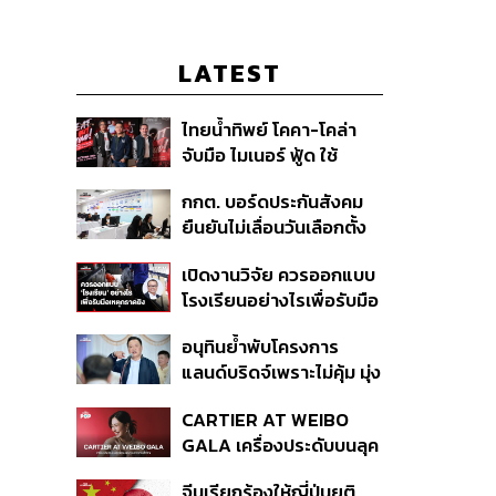
LATEST
ไทยน้ำทิพย์ โคคา-โคล่า
จับมือ ไมเนอร์ ฟู้ด ใช้
คอนเสิร์ตแทนส่วนลด เดิม
กกต. บอร์ดประกันสังคม
พัน Music Marketing ใน
ยืนยันไม่เลื่อนวันเลือกตั้ง
ปีที่ธุรกิจร้านอาหารโต
และปรับบางกระบวนการ
ทรงตัวที่ 3.2%
เปิดงานวิจัย ควรออกแบบ
ตามคำสั่งทุเลาของศาล
โรงเรียนอย่างไรเพื่อรับมือ
เหตุกราดยิง
อนุทินย้ำพับโครงการ
แลนด์บริดจ์เพราะไม่คุ้ม มุ่ง
พัฒนา Missing Link
CARTIER AT WEIBO
รองรับอ่าวไทย-อันดามัน
GALA เครื่องประดับบนลุค
พรมแดงของแขกคน
จีนเรียกร้องให้ญี่ปุ่นยุติ