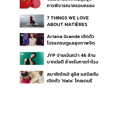
สำคัญ
การพิจารณาครอบครอง
อาวุธนิวเคลียร์
7 THINGS WE LOVE
ABOUT MATIÈRES
FÉCALES
Ariana Grande เปิดตัว
โปรแกรมดูแลสุขภาพจิต
สำหรับคนในอุตสาหกรรม
JYP จ่ายเงินกว่า 46 ล้าน
ดนตรี
บาทต่อปี สำหรับการทำโรง
อาหารออร์แกนิกในบริษัท
สมาชิกใหม่! ลูอิส แฮมิลตัน
เปิดตัว ‘Halo’ โกลเดนรี
ทรีฟเวอร์ตัวใหม่