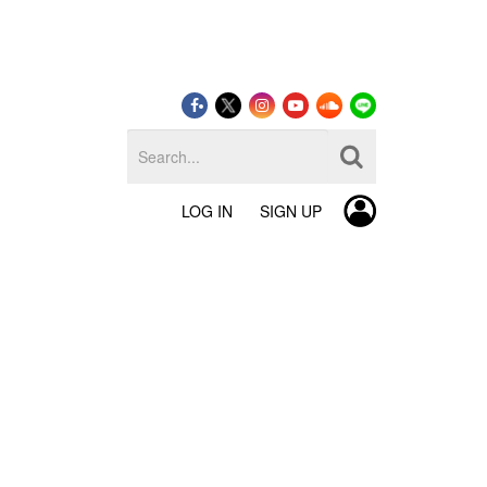
LOG IN
SIGN UP