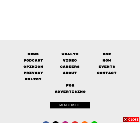
News
Wealth
Pop
Podcast
Video
Now
Opinion
Careers
Events
Privacy
About
Contact
Policy
FOR
ADVERTISING
MEMBERSHIP
© 2017-
2026
The Standard. All rights reserved.