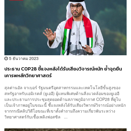
5 ธันวาคม 2023
ประธาน COP28 ชี้แจงหลังได้รับเสียงวิจารณ์หนัก ย้ำจุดยืน
เคารพหลักวิทยาศาสตร์
สุลต่านอัล จาเบอร์ รัฐมนตรีอุตสาหกรรมและเทคโนโลยีขั้นสูงของ
สหรัฐอาหรับเอมิเรตส์ (ยูเออี) ผู้แทนพิเศษด้านสิ่งแวดล้อมของยูเออี
และประธานการประชุมสุดยอดด้านสภาพภูมิอากาศ COP28 ที่ดูไบ
เป็นเจ้าภาพอยู่ในขณะนี้ ชี้แจงหลังได้รับเสียงวิพากษ์วิจารณ์อย่างหนัก
จากกรณีคลิปวิดีโอขณะที่เขาตั้งคำถามถึงความเกี่ยวพันระหว่าง
วิทยาศาสตร์กับเชื้อเพลิงฟอสซิล ...