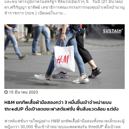
และธนาคารภูมิภาคในสหรัฐฯ ที่ล้มไปเมื่อเร็วๆ นี้ วันนี้ (21 มีนาคม)
ดร.ศรีกัญญา ยาทิพย์ เลขาธิการคณะกรรมการกองทุนบำเหน็จบำนาญ
ข้าราชการ (กบข.) เปิดเผยในงาน...
15 มีนาคม 2023
H&M ยกทัพเสื้อผ้ามือสองกว่า 3 หมื่นชิ้นเข้าจำหน่ายบน
thredUP ตั้งเป้าลดขยะฟาสต์แฟชั่น ฟื้นสิ่งแวดล้อม แต่ยัง
ไม่มีนโยบายผลิตเสื้อผ้าลดลง
ฟาสต์แฟชั่นรายใหญ่อย่าง H&M ยกทัพเสื้อผ้ามือสองทั้งหมวดเด็กและผู้
หญิงกว่า 30,000 ชิ้นเข้าจำหน่ายบนแพลตฟอร์ม thredUP ตั้งเป้าลด