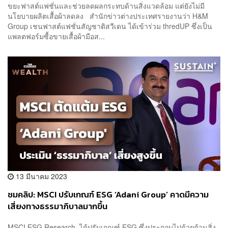
ขยะฟาสต์แฟชั่นและช่วยลดผลกระทบด้านสิ่งแวดล้อม แต่ยังไม่มี
นโยบายผลิตเสื้อผ้าลดลง สำนักข่าวต่างประเทศรายงานว่า H&M
Group เชนฟาสต์แฟชั่นสัญชาติสวีเดน ได้เข้าร่วม thredUP ซึ่งเป็น
แพลตฟอร์มซื้อขายเสื้อผ้ามือส...
13 มีนาคม 2023
ชมคลิป: MSCI ปรับเกณฑ์ ESG ‘Adani Group’ คาดมีความ
เสี่ยงทางธรรมาภิบาลมากขึ้น
MSCI ESG Research ได้ปรับเกณฑ์ ESG ซึ่งประกอบไปด้วยด้านสิ่ง