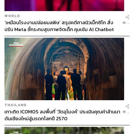
WORLD
‘เหมือนโรงงานปล่อยมลพิษ’ สรุปคดีศาลนิวเม็กซิโก สั่ง
...
ปรับ Meta ชี้กระทบสุขภาพจิตเด็ก คุมเข้ม AI Chatbot
THAILAND
เกาะติด ICOMOS ลงพื้นที่ ‘วัดอุโมงค์’ ประเมินคุณค่าล้านนา
...
ดันเชียงใหม่สู่มรดกโลกปี 2570