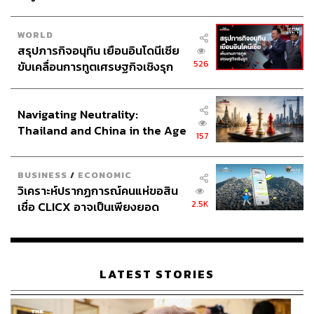
WORLD
สรุปภารกิจอนุทิน เยือนอินโดนีเซีย
526
ขับเคลื่อนการทูตเศรษฐกิจเชิงรุก
ประกาศหุ้นส่วนยุทธศาสตร์ไทย –
อินโดนีเซีย
Navigating Neutrality:
Thailand and China in the Age
157
of a New Global Order
BUSINESS
/
ECONOMIC
วิเคราะห์ปรากฏการณ์คนแห่ขอสิน
2.5K
เชื่อ CLICX อาจเป็นเพียงยอด
ภูเขาน้ำแข็ง ของปัญหาหนี้ครัว
เรือนไทยที่ถูกซุกไว้
LATEST STORIES