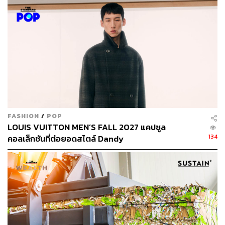
4/h-m-launches-us-resale-platform-with-thredup-to-c
ut-fashion-waste
https://www.reuters.com/video/watch/hm-launches-re
sale-program-with-thredup-id762591325?chan=sjvu
xmq
สามารถติดตาม THE STANDARD WEALTH
ผ่านแอปพลิเคชันต่างๆ ที่คุณสะดวกหรือใช้งานอยู่แล้วได้เลย
FASHION
/
POP
LOUIS VUITTON MEN’S FALL 2027 แคปซูล
134
คอลเล็กชันที่ต่อยอดสไตล์ Dandy