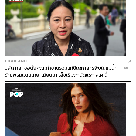
THAILAND
ปลัด ทส. จ่อตั้งคณะทำงานร่วมแก้ปัญหาสารพิษในแม่น้ำ
...
ข้ามพรมแดนไทย-เมียนมา เล็งเริ่มถกนัดแรก ส.ค.นี้