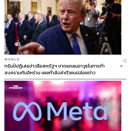
WORLD
ทรัมป์ปฏิเสธข่าวลือสหรัฐฯ ขาดแคลนอาวุธในการทำ
...
สงครามกับอิหร่าน เผยกำลังล่าตัวคนปล่อยข่าว