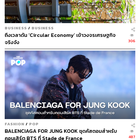
TAGS:
เสื้อผ้าเก่า
ร้านขายเสื้อผ้า
H&M Group
Sustain
Sustain Financing
thredUP
H&M
Fast Fashion
แฟชั่น
BUSINESS
/
BUSINESS
ถึงเวลาดัน ‘Circular Economy’ เข้าวงจรเศรษฐกิจ
306
จริงจัง
186
ABOUT THE AUTHOR
จิรันธนิน กมลเลิศ
Content Creator ประจำ THE STANDARD
WEALTH
FASHION
/
POP
BALENCIAGA FOR JUNG KOOK ชุดคัสตอมสำหรับ
487
คอนเสิร์ต BTS ที่ Stade de France