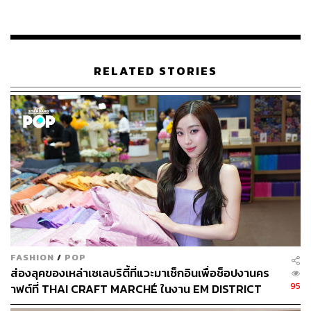
ที่ไม่สูงมากถ้าเทียบกับการสร้างช่องทางบริการของตัวเอง
โดยตรง
อย่างไรก็ตาม H&M ยังไม่ได้คาดการณ์รายได้จากการ
จำหน่ายเสื้อผ้ามือสอง เพราะถือเป็นสัดส่วนที่ยังน้อย แต่
RELATED STORIES
ประเมินว่าต่อจากนี้จะเติบโตขึ้นแน่นอน ซึ่งสอดรับกับตลาด
เสื้อผ้ามือสองมีมูลค่าสูงถึง 36,000 ล้านดอลลาร์ มีแนวโน้ม
เติบโตขึ้นอย่างต่อเนื่อง และมีเม็ดเงินหมุนเวียนอยู่ในตลาด
เสื้อผ้ามือสอง โดยเฉพาะในองค์กรไม่แสวงหากำไรที่นำ
เสื้อผ้าที่ได้รับบริจาคมาจำหน่ายเพื่อหารายได้
เรียกว่าในอนาคตมูลค่าตลาดจะสูงกว่าแบรนด์ฟาสต์แฟชั่น
ไม่ว่าจะเป็น ZARA หรือกระทั่ง H&M ดังนั้นจึงไม่แปลกใจ
หากในอนาคตเราจะได้เห็นแบรนด์ดังเริ่มกระโดด เข้ามามี
ส่วนร่วมในตลาดเสื้อผ้ามือสอง เพราะนอกจากจะเป็นโอกาส
ทางธุรกิจแล้ว ยังเป็นมิตรต่อสิ่งแวดล้อมด้วย
FASHION
/
POP
ส่องลุคของเหล่าเซเลบริตี้ที่แวะมาเช็กอินเพื่อช็อปงานคร
อ้างอิง:
95
าฟต์ที่ THAI CRAFT MARCHÉ ในงาน EM DISTRICT
https://www.bloomberg.com/news/articles/2023-03-1
SENSE OF THAI 2026 [PR NEWS]