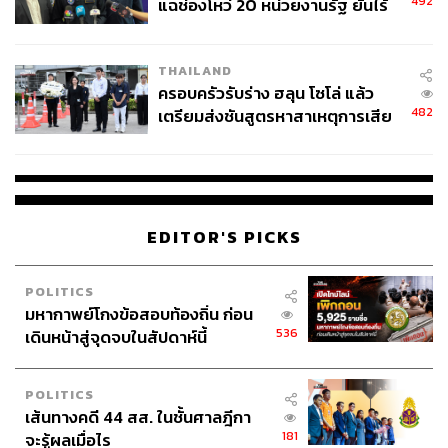
492
แฉช่องโหว่ 20 หน่วยงานรัฐ ยันไร้
นัยทางการเมือง
THAILAND
ครอบครัวรับร่าง ฮลุน โซโล่ แล้ว
482
เตรียมส่งชันสูตรหาสาเหตุการเสีย
ชีวิต
EDITOR'S PICKS
POLITICS
มหากาพย์โกงข้อสอบท้องถิ่น ก่อน
536
เดินหน้าสู่จุดจบในสัปดาห์นี้
POLITICS
เส้นทางคดี 44 สส. ในชั้นศาลฎีกา
181
จะรู้ผลเมื่อไร