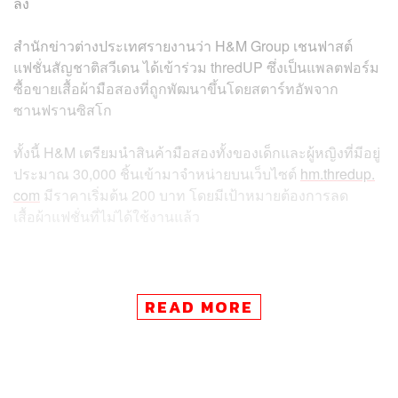
ลง
สำนักข่าวต่างประเทศรายงานว่า H&M Group เชนฟาสต์
แฟชั่นสัญชาติสวีเดน ได้เข้าร่วม thredUP ซึ่งเป็นแพลตฟอร์ม
ซื้อขายเสื้อผ้ามือสองที่ถูกพัฒนาขึ้นโดยสตาร์ทอัพจาก
ซานฟรานซิสโก
ทั้งนี้ H&M เตรียมนำสินค้ามือสองทั้งของเด็กและผู้หญิงที่มีอยู่
ประมาณ 30,000 ชิ้นเข้ามาจำหน่ายบนเว็บไซต์
hm.thredup.
com
มีราคาเริ่มต้น 200 บาท โดยมีเป้าหมายต้องการลด
เสื้อผ้าแฟชั่นที่ไม่ได้ใช้งานแล้ว
บทความที่เกี่ยวข้อง:
READ MORE
H&M วางแผนลดคาร์บอนฟุตพรินต์ลงเหลือครึ่งหนึ่งภา
ยในปี 2030 พร้อมตั้งเป้ารายได้เพิ่มขึ้นเป็นเท่าตัว
ส่องเทรนด์ปี 2023 ‘Gen Z’ เริ่มหันหลังให้ฟาสต์แฟชั่น
ลดความถี่ซื้อเสื้อผ้าใหม่ ทำวงการเสื้อผ้าต้องพลิกโฉม