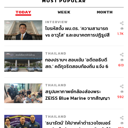
MOST POPULAR
TODAY
WEEK
MONTH
INTERVIEW
ไขรหัสตั้ง ผบ.ตร. ‘ความสามารถ
1.7K
vs อาวุโส’ และอนาคตการปฏิรูปสี
กากี กับ พล.ต.อ. เอก อังสนานนท์
THAILAND
กองปราบฯ สอบเข้ม ‘อดีตอธิบดี
613
สถ.’ คดีทุจริตสอบท้องถิ่น แจ้ง 6
ข้อหาหนัก จ่อชง ป.ป.ช. 12 ส.ค. นี้
THAILAND
สรุปมหากาพย์กล้องส่องพระ
592
ZEISS Blue Marine จากสัญญา
ผลิต 8.3 ล้าน สู่ข้อพิพาท ‘มา
เวลล์ฯ’ ฟ้อง ‘โทน บางแค’ ผิดนัด
THAILAND
จ่ายหนี้-แอบระบุแบรนด์
‘ธนารัตน์’ ให้ปากคำตำรวจไซเบอร์