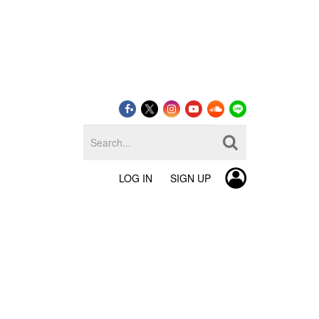
LOG IN
SIGN UP