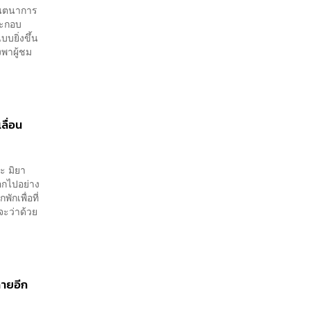
จินตนาการ
ระกอบ
บยิ่งขึ้น
พาผู้ชม
ลื่อน
ะ มิยา
อกไปอย่าง
ักเพื่อที่
จะว่าด้วย
ฉายอีก