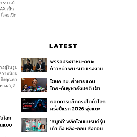
วรรษ แม้
MAX เป็น
ม่โดยเปิด
LATEST
พรรคประชาชน-คณะ
อยู่ในรูป
ก้าวหน้า พบ รมว.แรงงาน
บความนิยม
ติดตามคดีแรงงานเก็บ
ถึงคุณค่า
โฆษก ทบ. ย้ำชายแดน
เบอร์รีฟินแลนด์
ทางสตูดิ
ไทย-กัมพูชายังปกติ เฝ้า
ระวัง 24 ชั่วโมง มั่นใจไทย
ยอดการแฮ็กคริปโตทั่วโลก
ไม่เสียเปรียบเวทีโลก หลัง
ครึ่งปีแรก 2026 พุ่งแตะ
กัมพูชายื่น UN รับรอง
4.4 หมื่นล้านบาท
MOU43
่นโลก
‘สมูทอี’ พลิกโฉมแบรนด์รุ่น
ียนแบบ
เก๋า ดึง หลิง-ออม ส่งคอน
เทนต์ซีรีส์แนวตั้ง สู้ตลาด