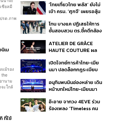
ยคนน่าจะ
‘ไทยเที่ยวไทย พลัส’ ยังไม่
สกินแคร์ชะลอตัว
เชียลมี
เข้า ครม. ‘ศุภจี’ เผยรอลุ้น
งบ ชี้มาตรการต้องไม่
งโปรด ภาพ
โทน บางแค ปฏิเสธให้การ
กระจุกตัว
ชั้นสอบสวน ตร.ชี้คดีกล้อง
ส่องพระมีผู้เสียหายทะลุ
ATELIER DE GRÂCE
40 ราย ไม่เกี่ยวคดีมาดาม
นิเม
HAUTE COUTURE ผล
เก่ง
งาน “ผ้าไหมมัดหมี่” จาก 7
เปิดโจทย์การค้าไทย-เมีย
ดีไซเนอร์ระดับตำนานของ
ึงแม้รอง
นมา ปลดล็อกกฎระเบียบ
ประเทศไทย
 the
เงินข้ามแดน และความเชื่อ
ยุอานาม
อนุทินพบมินอ่องหล่าย เดิน
มั่นนักลงทุน ทำอย่างไร?
่าจะใกล้
หน้าบทใหม่ไทย-เมียนมา
เร่งความร่วมมือเศรษฐกิจ
อ๊ะอาย จากวง 4EVE ร่วม
การค้า-การลงทุน
ร้องเพลง ‘Timeless คน
เดียวที่รักเสมอ’ ประกอบ
ที่ใช้
ภาพยนตร์ Her in Frame