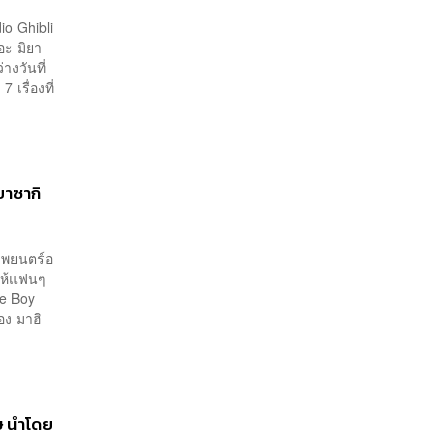
o Ghibli
อะ มิยา
างวันที่
เรื่องที่
ยาซากิ
าพยนตร์อ
ยให้แฟนๆ
he Boy
อง มาฮิ
ษ นำโดย