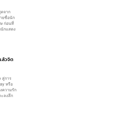
สุดจาก
ยชื่อนัก
 ก่อนที่
่อนักแสดง
แล้วจิต
 สู่การ
way หรือ
องความรัก
าะลงลึก