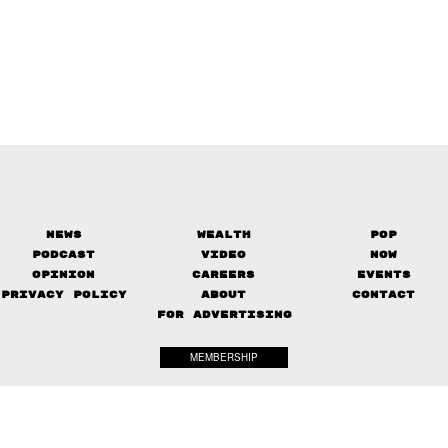
News
Wealth
Pop
Podcast
Video
Now
Opinion
Careers
Events
Privacy Policy
About
Contact
FOR ADVERTISING
MEMBERSHIP