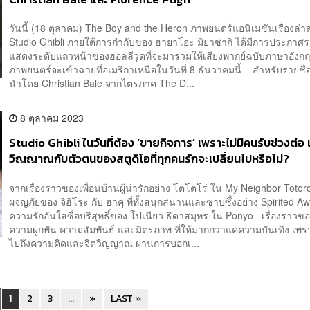
วันนี้ (18 ตุลาคม) The Boy and the Heron ภาพยนตร์แอนิเมชันเรื่องล่า
Studio Ghibli ภายใต้การกำกับของ ฮายาโอะ มิยาซากิ ได้มีการประกาศรา
แสดงระดับแถวหน้าของฮอลลีวูดที่จะมาร่วมให้เสียงพากย์ฉบับภาษาอังกฤษ
ภาพยนตร์จะเข้าฉายที่อเมริกาเหนือในวันที่ 8 ธันวาคมนี้ สำหรับรายชื
นำโดย Christian Bale จากไตรภาค The D...
8 ตุลาคม 2023
Studio Ghibli ในวันที่ต้อง ‘ขายกิจการ’ เพราะไม่มีคนรับช่วงต่อ 
วิญญาณกับตัวตนของสตูดิโอที่ทุกคนรักจะเปลี่ยนไปหรือไม่?
จากเรื่องราวของเพื่อนบ้านผู้น่ารักอย่าง โตโตโร่ ใน My Neighbor Totoro
ผจญภัยของ จิฮิโระ กับ ฮาคุ ที่ทั้งสนุกสนานและซาบซึ้งอย่าง Spirited A
ความรักอันใสซื่อบริสุทธิ์ของ โปเนียว ธิดาสมุทร ใน Ponyo เรื่องราวข
ความผูกพัน ความสัมพันธ์ และมิตรภาพ ที่ให้มากกว่าแค่ความบันเทิง เพร
ไปถึงความคิดและจิตวิญญาณ ผ่านการบอกเ...
1
2
3
...
»
LAST »