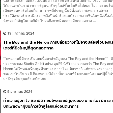
นับตั้งแต่สัปดาห์ที่แล้วเป็นต้นมา ไม่ว่าจะตั้งใจหรือไม่ก็ตาม เชื่อว่าหลา
ได้ผ่านตากับภาพวาดการ์ตูนน่ารักๆ โผล่ขึ้นเต็มฟีดไปหมด ไม่ว่าจะบนโซ
เดียแพลตฟอร์มไหนก็ตาม ภาพที่ปรากฏนั้นมีตั้งแต่ภาพเหตุการณ์ทาง
ประวัติศาสตร์การเมือง ภาพศิลปินนักร้องคนดัง ภาพจากซีนในหนังเรื่อ
จังหวะสำคัญในเกมกีฬา ไปจนถึงภาพมีมคลาสสิกตลอดกาล ...
19 มกราคม 2024
The Boy and the Heron การปล่อยวางที่ไม่อาจปล่อยใจของแอ
เตอร์ที่ยิ่งใหญ่ที่สุดตลอดกาล
**บทความนี้มีการเปิดเผยเนื้อหาสำคัญของ The Boy and the Heron** ถ
ประธานของ Studio Ghibli อย่าง จุนอิจิ นิชิโอกะ จะบอกว่า The Boy and
Heron ไม่ใช่หนังเรื่องสุดท้ายของ ฮายาโอะ มิยาซากิ แต่หากมองจากอา
ของเขาในวัย 83 ปี ก็คงจะบอกได้ว่า บั้นปลายชีวิตของแอนิเมเตอร์ผู้นี้ก็น
มาถึงจุดสิ้นสุดแล้วเหมือนกัน ...
9 มกราคม 2024
ทำความรู้จัก โจ ฮิซาอิชิ คอมโพสเซอร์คู่บุญของ ฮายาโอะ มิยาซากิ 
บทเพลงพาผู้ชมก้าวเข้าสู่โลกแห่งจินตนาการ