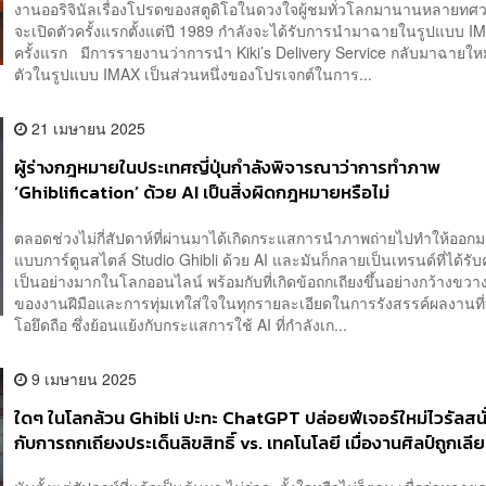
งานออริจินัลเรื่องโปรดของสตูดิโอในดวงใจผู้ชมทั่วโลกมานานหลายทศ
จะเปิดตัวครั้งแรกตั้งแต่ปี 1989 กำลังจะได้รับการนำมาฉายในรูปแบบ I
ครั้งแรก มีการรายงานว่าการนำ Kiki’s Delivery Service กลับมาฉายให
ตัวในรูปแบบ IMAX เป็นส่วนหนึ่งของโปรเจกต์ในการ...
21 เมษายน 2025
ผู้ร่างกฎหมายในประเทศญี่ปุ่นกำลังพิจารณาว่าการทำภาพ
‘Ghiblification’ ด้วย AI เป็นสิ่งผิดกฎหมายหรือไม่
ตลอดช่วงไม่กี่สัปดาห์ที่ผ่านมาได้เกิดกระแสการนำภาพถ่ายไปทำให้ออกมา
แบบการ์ตูนสไตล์ Studio Ghibli ด้วย AI และมันก็กลายเป็นเทรนด์ที่ได้รั
เป็นอย่างมากในโลกออนไลน์ พร้อมกับที่เกิดข้อถกเถียงขึ้นอย่างกว้างขวาง
ของงานฝีมือและการทุ่มเทใส่ใจในทุกรายละเอียดในการรังสรรค์ผลงานที่
โอยึดถือ ซึ่งย้อนแย้งกับกระแสการใช้ AI ที่กำลังเก...
9 เมษายน 2025
ใดๆ ในโลกล้วน Ghibli ปะทะ ChatGPT ปล่อยฟีเจอร์ใหม่ไวรัลสนั
กับการถกเถียงประเด็นลิขสิทธิ์ vs. เทคโนโลยี เมื่องานศิลป์ถูกเล
โดย AI