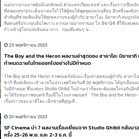
นอกจากงานภาพอันมีเอกลักษณ์ ตัวละครเปี่ยมเสน่ห์ และเรื่องราวเปี่ยม
ที่สอดแทรกประเด็นน่าสนใจไว้ให้ผู้ชมได้พูดคุยแลกเปลี่ยน อีกหนึ่งองค์ป
สำคัญที่ช่วยเติมเต็มให้ทุกผลงานของผู้กำกับ ฮายาโอะ มิยาซากิ สมบูรณ์แบ
คือดนตรีประกอบอันไพเราะจากปลายปากกาของ โจ ฮิซาอิชิ ที่ใช้บทเพลง
ก้าวเข้าสู่โลกแห่งจินตนาการ ก่อนที่แฟนๆ ข...
23 พฤศจิกายน 2023
The Boy and the Heron ผลงานล่าสุดของ ฮายาโอะ มิยาซากิ เ
กำหนดฉายในไทยออกไปอย่างไม่มีกำหนด
The Boy and the Heron ภาพยนตร์อนิเมะเรื่องล่าสุดของผู้กำกับ ฮายาโอ
ซากิ ที่แต่เดิมจะเข้าฉายในประเทศไทยวันที่ 30 พฤศจิกายน ได้ถูกเลื่อนอ
ไม่มีกำหนด ซึ่งแฟนๆ Studio Ghibli ในบ้านเราก็คงจะต้องอดใจรอกันอีกสักพ
จะได้รับชมภาพยนตร์เรื่องนี้ในโรงภาพยนตร์ The Boy and the Heron 
เรื่องราวของ มาฮิโตะ เด็กชายที่สูญเสี...
20 พฤศจิกายน 2023
SF Cinema นำ 7 ผลงานเรื่องเยี่ยมจาก Studio Ghibli กลับมา
ครั้ง 25-26 พ.ย. และ 2-3 ธ.ค. นี้