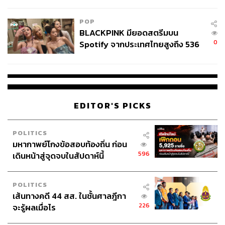
College Football
POP
BLACKPINK มียอดสตรีมบน
0
Spotify จากประเทศไทยสูงถึง 536
ล้านครั้ง ตลอด 10 ปีที่ผ่านมา
EDITOR'S PICKS
POLITICS
มหากาพย์โกงข้อสอบท้องถิ่น ก่อน
596
เดินหน้าสู่จุดจบในสัปดาห์นี้
POLITICS
เส้นทางคดี 44 สส. ในชั้นศาลฎีกา
226
จะรู้ผลเมื่อไร