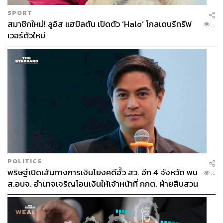
SPORT
สมาชิกใหม่! ลูอิส แฮมิลตัน เปิดตัว ‘Halo’ โกลเดนรีทรีฟ
...
เวอร์ตัวใหม่
POLITICS
พริษฐ์เปิดเส้นทางการเงินโยงคดีฮั้ว สว. อีก 4 จังหวัด พบ
...
ส.อบจ. อำนาจเจริญโอนเงินให้เจ้าหน้าที่ กกต. ฝ่ายสืบสวน