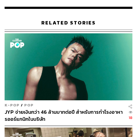
ภาพ:
JYP Entertainment
RELATED STORIES
TAGS:
ภาพยนตร์ต่างประเทศ
Deadpool & Wolverine
k-pop
JYP Entertainment
Ryan Reynolds
Wolverine
Stray Kids
Hugh Jackman
1.1K
K-POP
/
POP
JYP จ่ายเงินกว่า 46 ล้านบาทต่อปี สำหรับการทำโรงอาหา
18
รออร์แกนิกในบริษัท
ABOUT THE AUTHOR
ภัทรณกัญ อนันเต่า