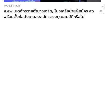
POLITICS
iLaw เปิดจักรวาลอำนาจเจริญ โยงเครือข่ายผู้สมัคร สว.
...
พร้อมตั้งข้อสังเกตลงสมัครตรงคุณสมบัติหรือไม่
News
Wealth
Pop
Podcast
Video
Now
Opinion
Careers
Events
Privacy
About
Contact
Policy
FOR
ADVERTISING
MEMBERSHIP