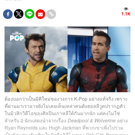
1.1K
ต้องบอกว่าเป็นมิติใหม่ของวงการ K-Pop อย่างแท้จริง เพราะ
ที่ผ่านมาเราอาจยังไม่เคยเห็นเหล่าคนดังฮอลลีวูดปรากฏตัว
ในมิวสิกวิดีโอของศิลปินเกาหลีใต้กันมากนัก แต่คงไม่ใช่
สำหรับ 2 นักแสดงนำจากเรื่อง
Deadpool & Wolverine
อย่าง
Ryan Reynolds และ Hugh Jackman ที่พวกเขาเพิ่งไปร่วม
เป็นนักแสดงรับเชิญในมิวสิกวิดีโอเพลง
Chk Chk Boom
ของ