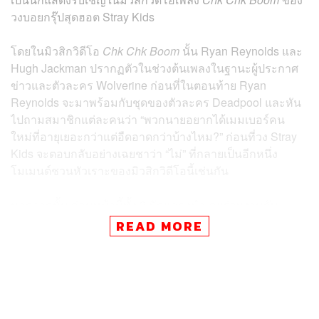
วงบอยกรุ๊ปสุดฮอต Stray Kids
โดยในมิวสิกวิดีโอ
Chk Chk Boom
นั้น Ryan Reynolds และ
Hugh Jackman ปรากฏตัวในช่วงต้นเพลงในฐานะผู้ประกาศ
ข่าวและตัวละคร Wolverine ก่อนที่ในตอนท้าย Ryan
Reynolds จะมาพร้อมกับชุดของตัวละคร Deadpool และหัน
ไปถามสมาชิกแต่ละคนว่า “พวกนายอยากได้เมมเบอร์คน
ใหม่ที่อายุเยอะกว่าแต่อืดอาดกว่าบ้างไหม?” ก่อนที่วง Stray
Kids จะตอบกลับอย่างเฉยชาว่า “ไม่” ที่กลายเป็นอีกหนึ่ง
โมเมนต์ชวนหัวเราะของมิวสิกวิดีโอนี้เช่นกัน
นอกจากนั้น ก่อนหน้านี้ทั้ง 2 นักแสดงนำเคยร่วมงานกับ
Felix และ Bang Chan มาแล้วในช่วงที่พวกเขามาโปรโมต
READ MORE
ภาพยนตร์เรื่อง
Deadpool & Wolverine
ที่เกาหลีใต้ และใน
วันที่ 24 กรกฎาคมนี้ จะเป็นวันที่ภาพยนตร์เรื่องนี้ออกฉาย
โดยจะมีเพลงประกอบชื่อว่า
Slash
ที่เป็นซิงเกิลของวง Stray
Kids เป็นส่วนหนึ่งในภาพยนตร์ด้วย ดังนั้นจึงไม่น่าแปลกใจ
เลยว่าทำไมพวกเขาถึงโคจรมาพบกันได้ในมิวสิกวิดีโอเพลง