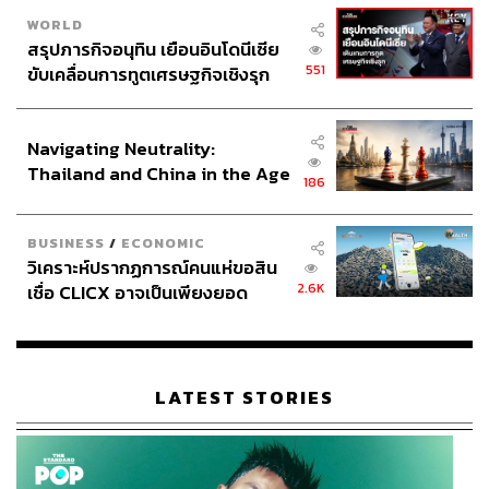
WORLD
สรุปภารกิจอนุทิน เยือนอินโดนีเซีย
551
ขับเคลื่อนการทูตเศรษฐกิจเชิงรุก
ประกาศหุ้นส่วนยุทธศาสตร์ไทย –
อินโดนีเซีย
Navigating Neutrality:
Thailand and China in the Age
186
of a New Global Order
BUSINESS
/
ECONOMIC
วิเคราะห์ปรากฏการณ์คนแห่ขอสิน
2.6K
เชื่อ CLICX อาจเป็นเพียงยอด
ภูเขาน้ำแข็ง ของปัญหาหนี้ครัว
เรือนไทยที่ถูกซุกไว้
LATEST STORIES