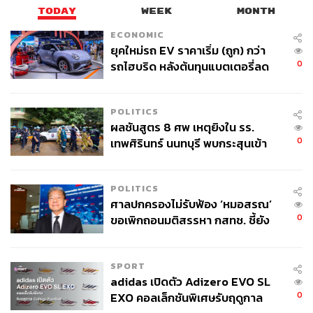
TODAY
WEEK
MONTH
ECONOMIC
ยุคใหม่รถ EV ราคาเริ่ม (ถูก) กว่า
0
รถไฮบริด หลังต้นทุนแบตเตอรี่ลด
ลง - จีนแห่บุกตลาดเกิดใหม่
POLITICS
ผลชันสูตร 8 ศพ เหตุยิงใน รร.
0
เทพศิรินทร์ นนทบุรี พบกระสุนเข้า
จุดสำคัญ ‘ศีรษะ-หน้าอก’ ครูถูกยิง
4 นัด จากระยะไกล
POLITICS
ศาลปกครองไม่รับฟ้อง ‘หมอสรณ’
0
ขอเพิกถอนมติสรรหา กสทช. ชี้ยัง
ไม่ใช่ผู้เดือดร้อนเสียหาย
SPORT
adidas เปิดตัว Adizero EVO SL
0
EXO คอลเล็กชันพิเศษรับฤดูกาล