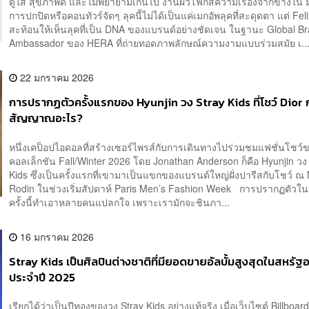
ดูใส สุขภาพดี และไม่พยายามเกินไป งานผิวโฟกัสความเรืองจากข้างใน 
การปกปิดหรือคอนทัวร์จัดๆ ลุคนี้ไม่ได้เป็นแค่เมกอัพลุคที่สะดุดตา แต่ Feli
สะท้อนให้เห็นลุคที่เป็น DNA ของแบรนด์อย่างชัดเจน ในฐานะ Global B
Ambassador ของ HERA ที่ถ่ายทอดภาพลักษณ์ความงามแบบร่วมสมัย เ..
22 มกราคม 2026
การปรากฏตัวครั้งแรกของ Hyunjin วง Stray Kids ที่โชว์ Dior 
สัญญาณอะไร?
หนึ่งเคป็อปไอดอลที่สร้างเซอร์ไพรส์กับการเดินทางไปร่วมชมแฟชั่นโชว์
คอลเล็กชัน Fall/Winter 2026 โดย Jonathan Anderson ก็คือ Hyunjin วง
Kids ซึ่งเป็นครั้งแรกที่เขามาเป็นแขกของแบรนด์ใหญ่ฝั่งปารีสกับโชว์ 
Rodin ในช่วงเริ่มสัปดาห์ Paris Men’s Fashion Week การปรากฏตัวในฝ
ครั้งนี้ทำเอาหลายคนแปลกใจ เพราะเรามักจะชินภา...
16 มกราคม 2026
Stray Kids เป็นศิลปินต่างชาติที่มียอดขายอัลบั้มสูงสุดในสหรัฐ
ประจำปี 2025
เรียกได้ว่าเป็นปีทองของวง Stray Kids อย่างแท้จริง เมื่อเว็บไซต์ Billboar