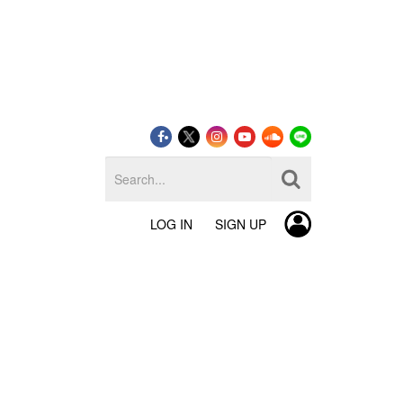
LOG IN
SIGN UP