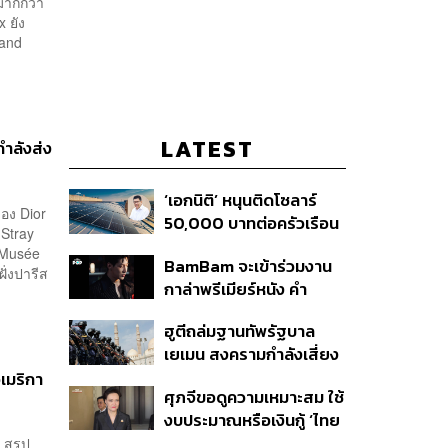
มากกว่า
x ยัง
rand
.
LATEST
กำลังส่ง
‘เอกนิติ’ หนุนติดโซลาร์
ของ Dior
50,000 บาทต่อครัวเรือน
 Stray
พร้อมดึง ‘ออมสิน-ธอส.’
ณ Musée
BamBam จะเข้าร่วมงาน
ปล่อยกู้ดอกเบี้ยต่ำ เร่ง
ั่งปารีส
กาล่าพรีเมียร์หนัง คำ
ออกโครงการภายใน 1
สารภาพของหมอผี
เดือน
ฮูตีถล่มฐานทัพรัฐบาล
เยเมน สงครามกำลังเสี่ยง
ปะทุอีกครั้งหรือไม่?
อเมริกา
ศุภจีขอดูความเหมาะสม ใช้
งบประมาณหรือเงินกู้ ‘ไทย
เที่ยวไทยพลัส’ บอกหากมี
d สรุป