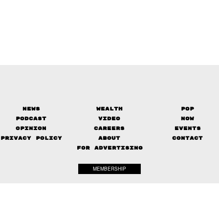
News
Wealth
Pop
Podcast
Video
Now
Opinion
Careers
Events
Privacy Policy
About
Contact
FOR ADVERTISING
MEMBERSHIP