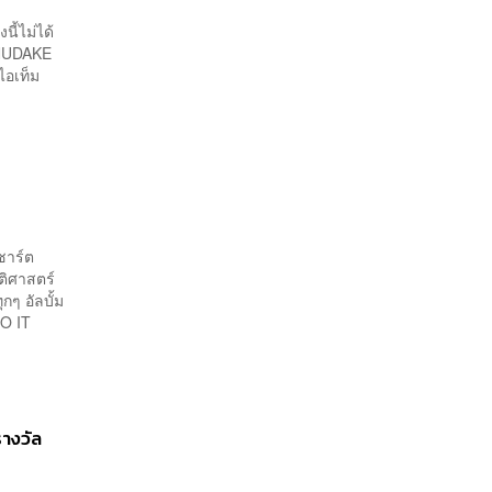
ี้ไม่ได้
 NUDAKE
อไอเท็ม
0
นชาร์ต
ติศาสตร์
กๆ อัลบั้ม
 DO IT
างวัล