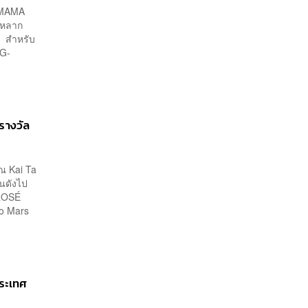
ป MAMA
ว้หลาก
ี สำหรับ
 G-
รางวัล
ณ Kai Ta
คนดังไป
 ROSÉ
no Mars
ประเทศ