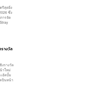
ีสุดยิ่ง
026 ซึ่ง
ต่การจัด
Stray
ิงรางวัล
ชิงรางวัล
น้าใหม่
อัลบั้ม
ิลปินหน้า