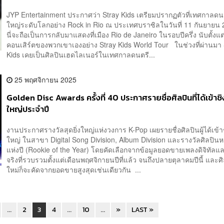
JYP Entertainment ประกาศว่า Stray Kids เตรียมปรากฏตัวที่เทศกาลดนตร
ใหญ่ระดับโลกอย่าง Rock in Rio ณ ประเทศบราซิลในวันที่ 11 กันยายน 2
นี่จะถือเป็นการกลับมาแสดงที่เมือง Rio de Janeiro ในรอบปีครึ่ง นับตั้งแ
คอนเสิร์ตของพวกเขาเองอย่าง Stray Kids World Tour ในช่วงที่ผ่านมา 
Kids เคยเป็นศิลปินเฮดไลเนอร์ในเทศกาลดนตรี...
25 พฤศจิกายน 2025
Golden Disc Awards ครั้งที่ 40 ประกาศรายชื่อศิลปินที่ได้เข้าช
ใหญ่ประจำปี
งานประกาศรางวัลสุดยิ่งใหญ่แห่งวงการ K-Pop เผยรายชื่อศิลปินผู้ได้เข้า
ใหญ่ ในสาขา Digital Song Division, Album Division และรางวัลศิลปินห
แห่งปี (Rookie of the Year) โดยคัดเลือกจากข้อมูลยอดขายเพลงดิจิทัลและ
จริงที่รวบรวมตั้งแต่เดือนพฤศจิกายนปีที่แล้ว จนถึงปลายตุลาคมปีนี้ และศ
ใหม่ก็จะคัดจากยอดขายสูงสุดเช่นเดียวกัน ...
...
2
3
4
...
10
...
»
LAST »