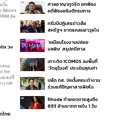
ศาลอาญาทุจริต ยกฟ้อง
ลบั้ม
‘ไทยช่วยไทยพลัส เฟส 2’
op Albums
คดีฟ้องอธิบดีกรมการ
ไม่จำเป็นต้องออกพร้อมกัน
 KARMA ติด
ปกครอง ชี้ย้าย ‘อดีตปลัด
ทรัมป์ปฏิเสธข่าวลือ
จังหวัดภูเก็ต’ ชอบด้วยขั้น
สหรัฐฯ ขาดแคลนอาวุธใน
ตอน
การทำสงครามกับอิหร่าน
‘เหมือนโรงงานปล่อย
เผยกำลังล่าตัวคนปล่อย
elix วง
มลพิษ’ สรุปคดีศาล
ข่าว
นิวเม็กซิโก สั่งปรับ Meta ชี้
เกาะติด ICOMOS ลงพื้นที่
กระทบสุขภาพจิตเด็ก คุม
าสเสมอ
‘วัดอุโมงค์’ ประเมินคุณค่า
เข้ม AI Chatbot
on the
ล้านนา ดันเชียงใหม่สู่
ผ่เช่นนี้
ปลัด ทส. จ่อตั้งคณะทำงาน
มรดกโลกปี 2570
ทาง tvN
ร่วมแก้ปัญหาสารพิษใน
แม่น้ำข้ามพรมแดนไทย-
Rhode ทำยอดขายสูงถึง
เมียนมา เล็งเริ่มถกนัดแรก
893 ล้านบาทภายใน 1 วัน
ส.ค.นี้
กับซัมเมอร์คอลเล็กชัน
าดไทย
ล่าสุด