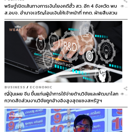
พริษฐ์เปิดเส้นทางการเงินโยงคดีฮั้ว สว. อีก 4 จังหวัด พบ
...
ส.อบจ. อำนาจเจริญโอนเงินให้เจ้าหน้าที่ กกต. ฝ่ายสืบสวน
BUSINESS
/
ECONOMIC
ญี่ปุ่นเผย จีน ขึ้นแท่นผู้นำการใช้จ่ายด้านวิจัยและพัฒนาโลก
...
กวาดสัดส่วนงานวิจัยถูกอ้างอิงสูงสุดแซงสหรัฐฯ