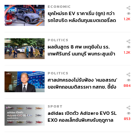
ECONOMIC
ยุคใหม่รถ EV ราคาเริ่ม (ถูก) กว่า
1.2K
รถไฮบริด หลังต้นทุนแบตเตอรี่ลด
ลง - จีนแห่บุกตลาดเกิดใหม่
POLITICS
ผลชันสูตร 8 ศพ เหตุยิงใน รร.
1.2K
เทพศิรินทร์ นนทบุรี พบกระสุนเข้า
จุดสำคัญ ‘ศีรษะ-หน้าอก’ ครูถูกยิง
4 นัด จากระยะไกล
POLITICS
ศาลปกครองไม่รับฟ้อง ‘หมอสรณ’
884
ขอเพิกถอนมติสรรหา กสทช. ชี้ยัง
ไม่ใช่ผู้เดือดร้อนเสียหาย
SPORT
adidas เปิดตัว Adizero EVO SL
TAGS:
Mexico
Stray Kids
Argentina
Colombia
USA
853
New York
EXO คอลเล็กชันพิเศษรับฤดูกาล
College Football