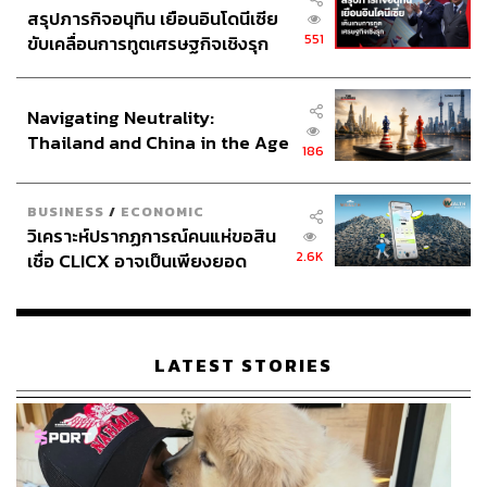
สรุปภารกิจอนุทิน เยือนอินโดนีเซีย
551
ขับเคลื่อนการทูตเศรษฐกิจเชิงรุก
ประกาศหุ้นส่วนยุทธศาสตร์ไทย –
อินโดนีเซีย
Navigating Neutrality:
Thailand and China in the Age
186
of a New Global Order
BUSINESS
/
ECONOMIC
วิเคราะห์ปรากฏการณ์คนแห่ขอสิน
2.6K
เชื่อ CLICX อาจเป็นเพียงยอด
ภูเขาน้ำแข็ง ของปัญหาหนี้ครัว
เรือนไทยที่ถูกซุกไว้
LATEST STORIES