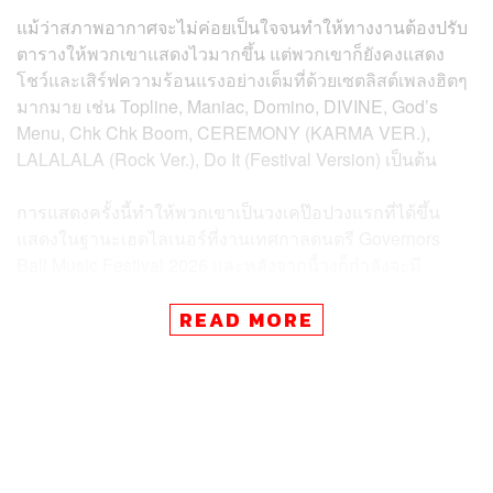
แม้ว่าสภาพอากาศจะไม่ค่อยเป็นใจจนทำให้ทางงานต้องปรับ
ตารางให้พวกเขาแสดงไวมากขึ้น แต่พวกเขาก็ยังคงแสดง
โชว์และเสิร์ฟความร้อนแรงอย่างเต็มที่ด้วยเซตลิสต์เพลงฮิตๆ
มากมาย เช่น Topline, Maniac, Domino, DIVINE, God’s
Menu, Chk Chk Boom, CEREMONY (KARMA VER.),
LALALALA (Rock Ver.), Do It (Festival Version) เป็นต้น
การแสดงครั้งนี้ทำให้พวกเขาเป็นวงเคป๊อปวงแรกที่ได้ขึ้น
แสดงในฐานะเฮดไลเนอร์ที่งานเทศกาลดนตรี Governors
Ball Music Festival 2026 และหลังจากนี้วงก็กำลังจะมี
เทศกาลดนตรีของตัวเองเป็นครั้งแรกกับงาน STRAYCITY ที่
พวกเขาจะไปจัดคอนเสิร์ตในฝั่งละตินอเมริกา ทั้งโคลอมเบีย
READ MORE
อาร์เจนตินา และเม็กซิโก ในช่วงเดือนกันยายนที่กำลังจะถึงนี้
เช่นเดียวกัน