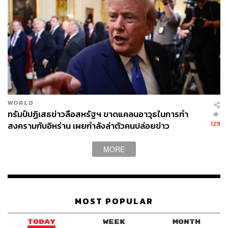
WORLD
ทรัมป์ปฏิเสธข่าวลือสหรัฐฯ ขาดแคลนอาวุธในการทำ
129
สงครามกับอิหร่าน เผยกำลังล่าตัวคนปล่อยข่าว
MORE
MOST POPULAR
TODAY
WEEK
MONTH