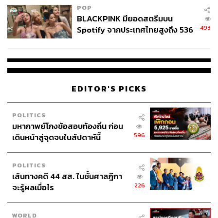
POP
BLACKPINK มียอดสตรีมบน
493
Spotify จากประเทศไทยสูงถึง 536
ล้านครั้ง ตลอด 10 ปีที่ผ่านมา
101
EDITOR'S PICKS
ABOUT THE AUTHOR
ภัทรณกัญ อนันเต่า
POLITICS
มหากาพย์โกงข้อสอบท้องถิ่น ก่อน
กองบรรณาธิการคัลเจอร์ สำนักข่าว THE
STANDARD
596
เดินหน้าสู่จุดจบในสัปดาห์นี้
POLITICS
เส้นทางคดี 44 สส. ในชั้นศาลฎีกา
226
จะรู้ผลเมื่อไร
WORLD