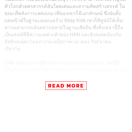
ทั่วโลกด้วยพรสวรรค์อันโดดเด่นและความคิดสร้างสรรค์ ใน
ขณะที่พลังการแสดงบนเวทีของเขาก็มีเอกลักษณ์ ซึ่งนับตั้ง
แต่เดบิวต์ในฐานะเมมเบอร์วง Stray Kids เขาก็พิสูจน์ให้เห็น
ความสามารถอันหลากหลายในฐานะศิลปิน ซึ่งสิ่งเหล่านี้ถือ
เป็นเสน่ห์ที่มีความเฉพาะตัวของ HAN และยังสอดคล้องกับ
อัตลักษณ์ความสง่างามเหนือกาลเวลาของ Tod’s เช่น
เดียวกัน
HAN ยังเผยความรู้สึกถึงการร่วมงานกับแบรนด์ว่า “ผมรู้สึก
เป็นเกียรติอย่างยิ่งที่ได้ร่วมงานกับ Tod’s ในฐานะแบรนด์แอม
บาสเดอร์ ผมชื่นชมในความมุ่งมั่นของแบรนด์ที่มีต่องานฝีมือ
ของอิตาลี คุณภาพอันเป็นเลิศ รวมทั้งสไตล์ที่อยู่เหนือกาล
READ MORE
เวลามาโดยตลอด ผมตั้งตารอคอยที่จะได้สัมผัสและถ่ายทอด
คุณค่าของไลฟ์สไตล์แบบอิตาลีอย่างแท้จริงที่ Tod’s ยึดมั่น
ผ่านโปรเจกต์ต่างๆ ที่กำลังจะเกิดขึ้นในอนาคตครับ”
ภาพ:
Tod’s