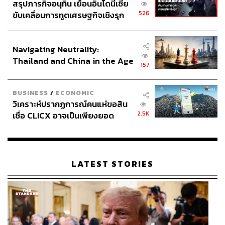
สรุปภารกิจอนุทิน เยือนอินโดนีเซีย
526
ขับเคลื่อนการทูตเศรษฐกิจเชิงรุก
ประกาศหุ้นส่วนยุทธศาสตร์ไทย –
อินโดนีเซีย
Navigating Neutrality:
Thailand and China in the Age
157
of a New Global Order
BUSINESS
/
ECONOMIC
วิเคราะห์ปรากฏการณ์คนแห่ขอสิน
2.5K
เชื่อ CLICX อาจเป็นเพียงยอด
ภูเขาน้ำแข็ง ของปัญหาหนี้ครัว
เรือนไทยที่ถูกซุกไว้
LATEST STORIES