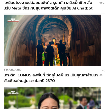
‘เหมือนโรงงานปล่อยมลพิษ’ สรุปคดีศาลนิวเม็กซิโก สั่ง
...
ปรับ Meta ชี้กระทบสุขภาพจิตเด็ก คุมเข้ม AI Chatbot
THAILAND
เกาะติด ICOMOS ลงพื้นที่ ‘วัดอุโมงค์’ ประเมินคุณค่าล้านนา
...
ดันเชียงใหม่สู่มรดกโลกปี 2570