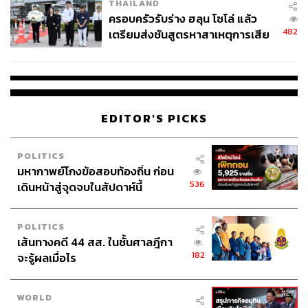
THAILAND
ครอบครัวรับร่าง ฮลุน โซโล่ แล้ว
482
เตรียมส่งชันสูตรหาสาเหตุการเสีย
ชีวิต
EDITOR'S PICKS
POLITICS
มหากาพย์โกงข้อสอบท้องถิ่น ก่อน
536
เดินหน้าสู่จุดจบในสัปดาห์นี้
POLITICS
เส้นทางคดี 44 สส. ในชั้นศาลฎีกา
182
จะรู้ผลเมื่อไร
WORLD