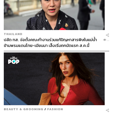
THAILAND
ปลัด ทส. จ่อตั้งคณะทำงานร่วมแก้ปัญหาสารพิษในแม่น้ำ
...
ข้ามพรมแดนไทย-เมียนมา เล็งเริ่มถกนัดแรก ส.ค.นี้
BEAUTY & GROOMING
/
FASHION