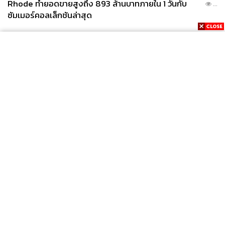
Rhode ทำยอดขายสูงถึง 893 ล้านบาทภายใน 1 วันกับ
...
ซัมเมอร์คอลเล็กชันล่าสุด
News
Wealth
Pop
Podcast
Video
Now
Opinion
Careers
Events
Privacy
About
Contact
Policy
FOR
ADVERTISING
MEMBERSHIP