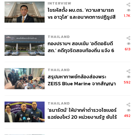
INTERVIEW
ไขรหัสตั้ง ผบ.ตร. ‘ความสามารถ
1.7K
vs อาวุโส’ และอนาคตการปฏิรูปสี
กากี กับ พล.ต.อ. เอก อังสนานนท์
THAILAND
กองปราบฯ สอบเข้ม ‘อดีตอธิบดี
613
สถ.’ คดีทุจริตสอบท้องถิ่น แจ้ง 6
ข้อหาหนัก จ่อชง ป.ป.ช. 12 ส.ค. นี้
THAILAND
สรุปมหากาพย์กล้องส่องพระ
592
ZEISS Blue Marine จากสัญญา
ผลิต 8.3 ล้าน สู่ข้อพิพาท ‘มา
เวลล์ฯ’ ฟ้อง ‘โทน บางแค’ ผิดนัด
THAILAND
จ่ายหนี้-แอบระบุแบรนด์
‘ธนารัตน์’ ให้ปากคำตำรวจไซเบอร์
492
แฉช่องโหว่ 20 หน่วยงานรัฐ ยันไร้
นัยทางการเมือง