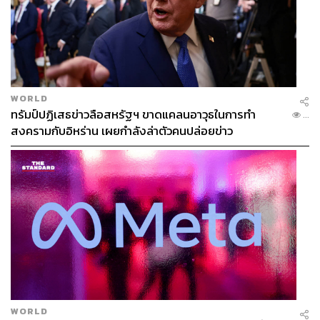
WORLD
ทรัมป์ปฏิเสธข่าวลือสหรัฐฯ ขาดแคลนอาวุธในการทำ
...
สงครามกับอิหร่าน เผยกำลังล่าตัวคนปล่อยข่าว
WORLD