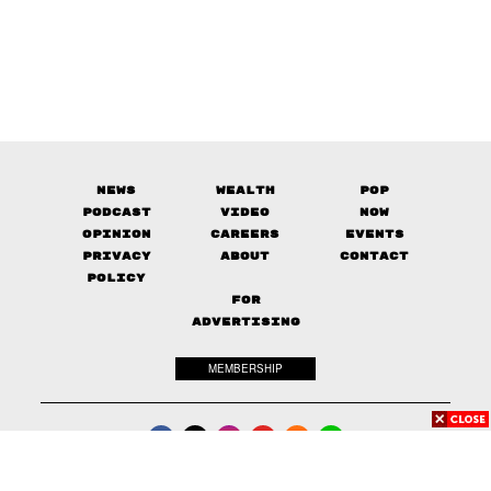
News
Wealth
Pop
Podcast
Video
Now
Opinion
Careers
Events
Privacy
About
Contact
Policy
FOR
ADVERTISING
MEMBERSHIP
© 2017-
2026
The Standard. All rights reserved.