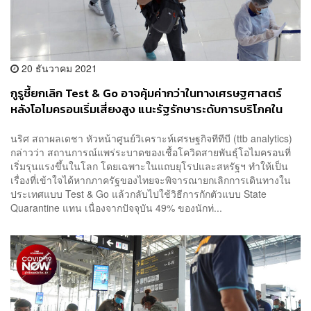
20 ธันวาคม 2021
กูรูชี้ยกเลิก Test & Go อาจคุ้มค่ากว่าในทางเศรษฐศาสตร์
หลังโอไมครอนเริ่มเสี่ยงสูง แนะรัฐรักษาระดับการบริโภคใน
ประเทศประคองการฟื้นตัวในปีหน้า
นริศ สถาผลเดชา หัวหน้าศูนย์วิเคราะห์เศรษฐกิจทีทีบี (ttb analytics)
กล่าวว่า สถานการณ์แพร่ระบาดของเชื้อโควิดสายพันธุ์โอไมครอนที่
เริ่มรุนแรงขึ้นในโลก โดยเฉพาะในแถบยุโรปและสหรัฐฯ ทำให้เป็น
เรื่องที่เข้าใจได้หากภาครัฐของไทยจะพิจารณายกเลิกการเดินทางใน
ประเทศแบบ Test & Go แล้วกลับไปใช้วิธีการกักตัวแบบ State
Quarantine แทน เนื่องจากปัจจุบัน 49% ของนักท่...