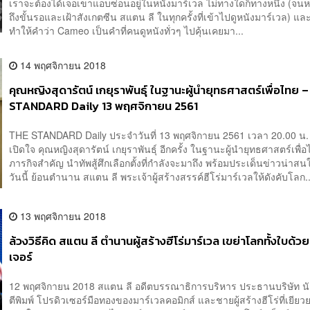
เราจะต้องได้เจอเขาแอบซ่อนอยู่ในหนังมาร์เวล ไม่ทางใดก็ทางหนึ่ง (จ
ถึงขั้นรอและเฝ้าสังเกตซีน สแตน ลี ในทุกครั้งที่เข้าไปดูหนังมาร์เวล) แล
ทำให้คำว่า Cameo เป็นคำที่คนดูหนังทั่วๆ ไปคุ้นเคยมา...
14 พฤศจิกายน 2018
คุณหญิงสุดารัตน์ เกยุราพันธุ์ ในฐานะผู้นำยุทธศาสตร์เพื่อไทย 
STANDARD Daily 13 พฤศจิกายน 2561
THE STANDARD Daily ประจำวันที่ 13 พฤศจิกายน 2561 เวลา 20.00 น
เปิดใจ คุณหญิงสุดารัตน์ เกยุราพันธุ์ อีกครั้ง ในฐานะผู้นำยุทธศาสตร์เพื่อ
ภารกิจสำคัญ นำทัพสู้ศึกเลือกตั้งที่กำลังจะมาถึง พร้อมประเด็นข่าวน่า
วันนี้ ย้อนตำนาน สแตน ลี พระเจ้าผู้สร้างสรรค์ฮีโร่มาร์เวลให้ดังคับโลก..
13 พฤศจิกายน 2018
ล้วงวิธีคิด สแตน ลี ตำนานผู้สร้างฮีโร่มาร์เวล เขย่าโลกทั้งใบด้ว
เจอร์
12 พฤศจิกายน 2018 สแตน ลี อดีตบรรณาธิการบริหาร ประธานบริษัท นักเ
ตีพิมพ์ โปรดิวเซอร์มือทองของมาร์เวลคอมิกส์ และชายผู้สร้างฮีโร่ที่เยียว