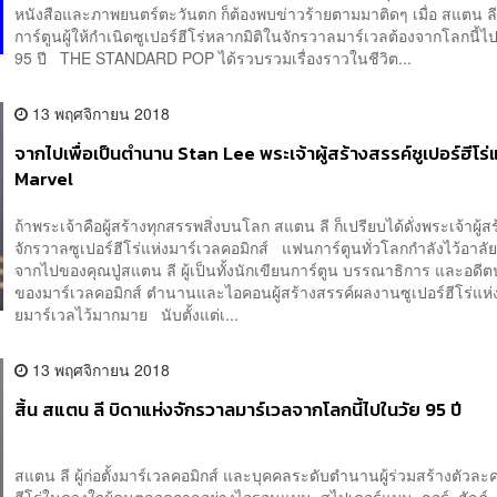
หนังสือและภาพยนตร์ตะวันตก ก็ต้องพบข่าวร้ายตามมาติดๆ เมื่อ สแตน ลี
การ์ตูนผู้ให้กำเนิดซูเปอร์ฮีโร่หลากมิติในจักรวาลมาร์เวลต้องจากโลกนี้ไป
95 ปี THE STANDARD POP ได้รวบรวมเรื่องราวในชีวิต...
13 พฤศจิกายน 2018
จากไปเพื่อเป็นตำนาน Stan Lee พระเจ้าผู้สร้างสรรค์ซูเปอร์ฮีโร่
Marvel
ถ้าพระเจ้าคือผู้สร้างทุกสรรพสิ่งบนโลก สแตน ลี ก็เปรียบได้ดั่งพระเจ้าผู้ส
จักรวาลซูเปอร์ฮีโร่แห่งมาร์เวลคอมิกส์ แฟนการ์ตูนทั่วโลกกำลังไว้อาลัย
จากไปของคุณปู่สแตน ลี ผู้เป็นทั้งนักเขียนการ์ตูน บรรณาธิการ และอด
ของมาร์เวลคอมิกส์ ตำนานและไอคอนผู้สร้างสรรค์ผลงานซูเปอร์ฮีโร่แห่
ยมาร์เวลไว้มากมาย นับตั้งแต่เ...
13 พฤศจิกายน 2018
สิ้น สแตน ลี บิดาแห่งจักรวาลมาร์เวลจากโลกนี้ไปในวัย 95 ปี
สแตน ลี ผู้ก่อตั้งมาร์เวลคอมิกส์ และบุคคลระดับตำนานผู้ร่วมสร้างตัวละค
ฮีโร่ในดวงใจผู้คนตลอดกาลอย่างไอรอนแมน, สไปเดอร์แมน, ธอร์, ฮัลค์, 