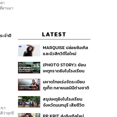
ค่า
ี่ผ่านมา
LATEST
ระจำปี
MARQUISE ปล่อยซิงเกิล
และมิวสิกวิดีโอใหม่
IRONIC ที่เสียดสีความ
(PHOTO STORY): ย้อน
สัมพันธ์สุด Toxic
เหตุกราดยิงในโรงเรียน
ต่างประเทศ ที่ผู้ก่อเหตุเป็น
มหาดไทยเร่งจัดระเบียบ
นักเรียน
ภูเก็ต ทลายนอมินีต่างชาติ
คุมเจ็ตสกี สางบริษัทฮุบ
สรุปเหตุยิงในโรงเรียน
ที่ดิน เคลียร์ใบอนุญาต
จังหวัดนนทบุรี เสียชีวิต
โรงแรมค้าง 7 ปี
งเขา
รวม 8 ราย โฆษก ตร. เผย
ีว่าทุกปี
PP KRIT ส่งซิงเกิลใหม่