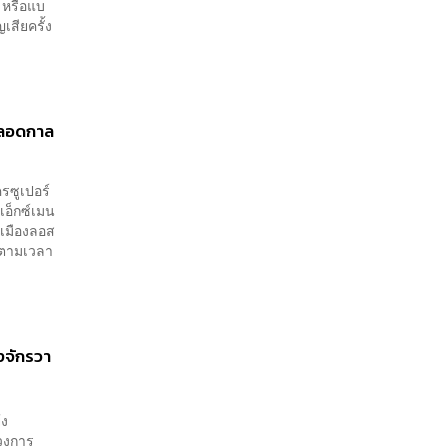
 หรือแบ
เสียครั้ง
ปตลอดกาล
รซูเปอร์
เอ็กซ์เมน
นเมืองลอส
) ตามเวลา
างจักรวา
้ง
 วงการ