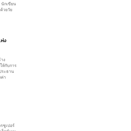
 นักเขียน
ด้วยวัย
แห่ง
ร้าง
ให้กับการ
ีตประธาน
งค่า
รซูเปอร์
เอ็กซ์เมน