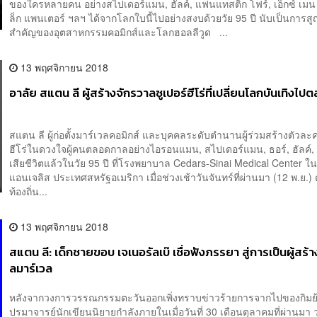
ของใครหลายคน อย่างสไปเดอร์แมน,​ ฮัลค์, แฟนแทสติก โฟร์, เอ็กซ์ เมน
ล็ก แพนเตอร์ ฯลฯ ได้จากโลกใบนี้ไปอย่างสงบด้วยวัย 95 ปี นับเป็นการสูญ
สำคัญของอุตสาหกรรมคอมิกส์และโลกฮอลลีวูด ...
13 พฤศจิกายน 2018
อาลัย สแตน ลี ผู้สร้างจักรวาลซูเปอร์ฮีโร่ที่เปลี่ยนโลกบันเทิงไ
สแตน ลี ผู้ก่อตั้งมาร์เวลคอมิกส์ และบุคคลระดับตำนานผู้ร่วมสร้างตัวละค
ฮีโร่ในดวงใจผู้คนตลอดกาลอย่างไอรอนแมน, สไปเดอร์แมน, ธอร์, ฮัลค์, 
เสียชีวิตแล้วในวัย 95 ปี ที่โรงพยาบาล Cedars-Sinai Medical Center ใ
แอนเจลิส ประเทศสหรัฐอเมริกา เมื่อช่วงเช้าวันจันทร์ที่ผ่านมา (12 พ.ย.
ท้องถิ่น...
13 พฤศจิกายน 2018
สแตน ลี: เด็กชายขอบ เจเนอรัลเบ๊ เชื่อฟังภรรยา สู่การเป็นผู้สร้
ลมาร์เวล
หลังจากวงการวรรณกรรมตะวันออกเพิ่งทราบข่าวร้ายการจากไปของกิมย
ปรมาจารย์นักเขียนนิยายกำลังภายในเมื่อวันที่ 30 เดือนตุลาคมที่ผ่านมา