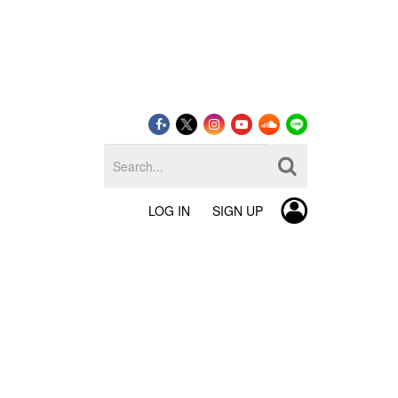
LOG IN
SIGN UP