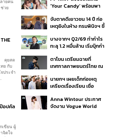
ปมค้นประวัติคดีกราดยิงที่
นหลายคน
‘Your Candy’ พร้อมพา
สหรัฐฯ
ะช่วย
ต้าเหนิง และ ณิชา ร่วมมิว
จับตาคดีเยาวชน 14 ปี ก่อ
สิกวิดีโอ
เหตุยิงในห้าง กรมพินิจฯ ชี้
ประพฤติดี-รับการรักษาต่อ
บางจากฯ Q2/69 ทำกำไร
– THE
เนื่อง ประเมินปล่อยตัว
ทะลุ 1.2 หมื่นล้าน เริ่มบุ๊กกำ
ไร ‘SAF’ เชิงพาณิชย์ครั้ง
ตาโขน เตรียมฉายที่
แรก หนุนรายได้ครึ่งปีทะลุ
. คุยสด
เทศกาลภาพยนตร์ไทย ณ
ไทย กับ
3.2 แสนล้าน
สนใจประจำ
ประเทศบราซิล
.
นายกฯ เผยเด็กก่อเหตุ
เครียดเรื่องเรียน เชื่อ
เตรียมการเป็นขั้นตอน ชี้มี
Anna Wintour ประกาศ
กระสุนอีกกว่า 30 นัด หาก
จัดงาน Vogue World
ยป๊อปคัล
ไม่จบชีวิตตัวเองอาจสูญ
2027 ที่ซานฟรานซิสโก
เสียเพิ่ม
ขียน ผู้
ยาจิตใจ