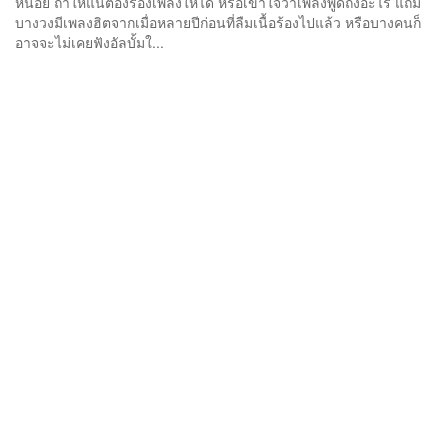
หน่อย ถ้าให้แน่ต้องร้องเพลงให้ได้ หรือเข้าใจว่าเพลงพูดถึงอะไร แถม
บางวงมีเพลงฮิตจากเมื่อหลายปีก่อนที่ลืมเนื้อร้องไปแล้ว หรือบางคนก็
อาจจะไม่เคยฟังอัลบั้มใ...