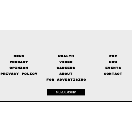
News
Wealth
Pop
Podcast
Video
Now
Opinion
Careers
Events
Privacy Policy
About
Contact
FOR ADVERTISING
MEMBERSHIP
© 2017-
2026
The Standard. All rights reserved.