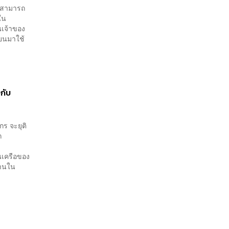
ี่สามารถ
ใน
นเจ้าของ
่ยนมาใช้
กับ
ร จะยุติ
ก
นเครือของ
งานใน