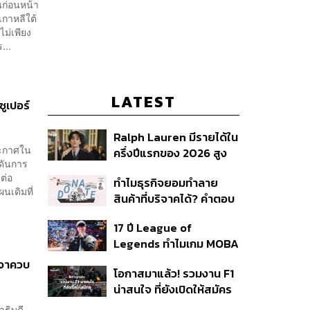
นก่อนหน้า
กาหลีใต้
ม่เพียง
...
LATEST
ซูเปอร์
Ralph Lauren มีรายได้ใน
ระกาศใน
ครึ่งปีแรกของ 2026 สูง
กดันการ
ขึ้นถึง 14%
ต่อ
ทำไมธุรกิจยอมทำลาย
นเดิมที่
สินค้าที่บริจาคได้? คำตอบ
อาจไม่ได้อยู่ที่จริยธรรมแต่
17 ปี League of
อยู่ที่ระบบภาษี
Legends ทำไมเกม MOBA
ในตำนานถึงไม่หายไปตาม
รจาควบ
โอกาสมาแล้ว! รวมงาน F1
กาลเวลา?
น่าสนใจ ที่ยังเปิดให้สมัคร
ธิบดี