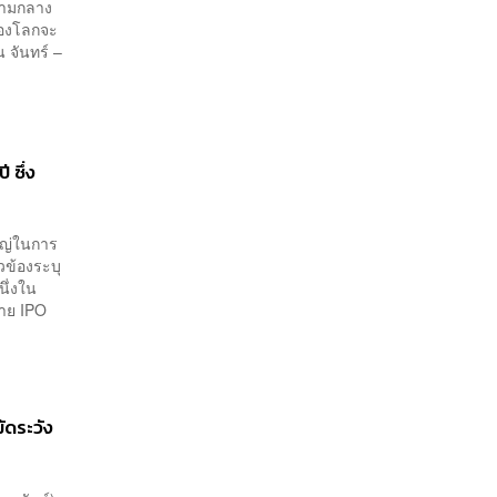
่ามกลาง
ของโลกจะ
 จันทร์ –
 ซึ่ง
หญ่ในการ
วข้องระบุ
นึ่งใน
ขาย IPO
ัดระวัง