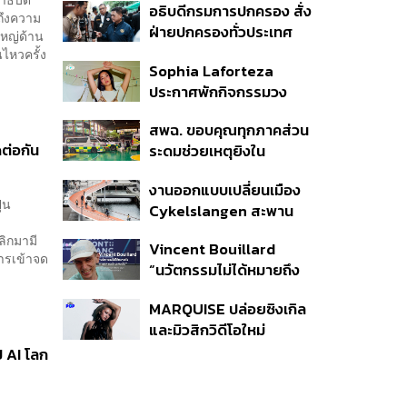
อธิบดีกรมการปกครอง สั่ง
อถึงความ
ฝ่ายปกครองทั่วประเทศ
ใหญ่ด้าน
เฝ้าระวังเหตุรุนแรง คุมเข้ม
ไหวครั้ง
Sophia Laforteza
อาวุธปืน-ยาเสพติด
ประกาศพักกิจกรรมวง
KATSEYE ชั่วคราว เพื่อไป
สพฉ. ขอบคุณทุกภาคส่วน
ดูแลสุขภาพจิต
ต่อกัน
ระดมช่วยเหตุยิงใน
โรงเรียนเทพศิรินทร์ ย้ำ
งานออกแบบเปลี่ยนเมือง
ดูแลสิทธิ UCEP ผู้บาดเจ็บ
่น
Cykelslangen สะพาน
จักรยานลอยฟ้าใน
ลิกมามี
Vincent Bouillard
โคเปนเฮเกน ทางสัญจร
การเข้าจด
“นวัตกรรมไม่ได้หมายถึง
ของเมืองที่น่าอยู่
การคิดของใหม่เสมอไป”
MARQUISE ปล่อยซิงเกิล
และมิวสิกวิดีโอใหม่
IRONIC ที่เสียดสีความ
ป AI โลก
สัมพันธ์สุด Toxic