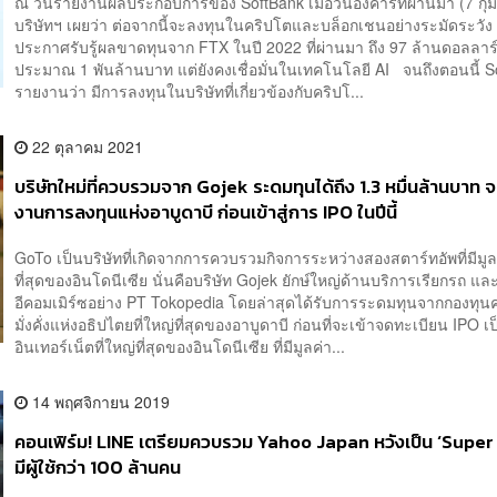
ณ วันรายงานผลประกอบการของ SoftBank เมื่อวันอังคารที่ผ่านมา (7 กุม
บริษัทฯ เผยว่า ต่อจากนี้จะลงทุนในคริปโตและบล็อกเชนอย่างระมัดระวัง 
ประกาศรับรู้ผลขาดทุนจาก FTX ในปี 2022 ที่ผ่านมา ถึง 97 ล้านดอลลาร์
ประมาณ 1 พันล้านบาท แต่ยังคงเชื่อมั่นในเทคโนโลยี AI จนถึงตอนนี้ S
รายงานว่า มีการลงทุนในบริษัทที่เกี่ยวข้องกับคริปโ...
22 ตุลาคม 2021
บริษัทใหม่ที่ควบรวมจาก Gojek ระดมทุนได้ถึง 1.3 หมื่นล้านบาท 
งานการลงทุนแห่งอาบูดาบี ก่อนเข้าสู่การ IPO ในปีนี้
GoTo เป็นบริษัทที่เกิดจากการควบรวมกิจการระหว่างสองสตาร์ทอัพที่มีมู
ที่สุดของอินโดนีเซีย นั่นคือบริษัท Gojek ยักษ์ใหญ่ด้านบริการเรียกรถ แล
อีคอมเมิร์ซอย่าง PT Tokopedia โดยล่าสุดได้รับการระดมทุนจากกองทุ
มั่งคั่งแห่งอธิปไตยที่ใหญ่ที่สุดของอาบูดาบี ก่อนที่จะเข้าจดทะเบียน IPO เป
อินเทอร์เน็ตที่ใหญ่ที่สุดของอินโดนีเซีย ที่มีมูลค่า...
14 พฤศจิกายน 2019
คอนเฟิร์ม! LINE เตรียมควบรวม Yahoo Japan หวังเป็น ‘Super A
มีผู้ใช้กว่า 100 ล้านคน