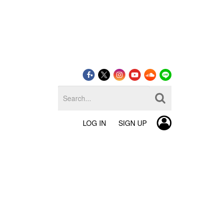
LOG IN
SIGN UP