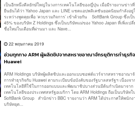
เป็นอีกหนึ่งดีลยักษ์ใหญ่ในวงการเทคโนโลยีของญี่ปุ่น เมื่อมีรายงานข่าวท
ยืนยันได้ว่า Yahoo Japan และ LINE แชตแอปพลิเคชันยอดนิยมกำลังอยู่
ระหว่างพูดคุยเพื่อ ‘ควบรวมกิจการ’ เข้าด้วยกัน SoftBank Group ซึ่งเป็
45% ของบริษัท Z Holdings ซึ่งเป็นบริษัทแม่ของ Yahoo Japan ที่เพิ่งเปลี
ชื่อใหม่ในเดือนที่ผ่านมา และ Nave...
22 พฤษภาคม 2019
อ่วมทุกทาง ARM ผู้ผลิตชิปจากสหราชอาณาจักรยุติการทำธุรกิจ
Huawei
ARM Holdings บริษัทผู้ผลิตชิปและออกแบบซอฟต์แวร์จากสหราชอาณาจัก
การทำธุรกิจกับ Huawei ตามระเบียบข้อบังคับของรัฐบาลสหรัฐฯ เนื่องจา
เทคโนโลยีที่ใช้ในการออกแบบและพัฒนาชิปบางส่วนมีต้นกำเนิดมาจาก
เทคโนโลยีของประเทศสหรัฐอเมริกา โดย ARM Holdings ถือเป็นบริษัทใ
SoftBank Group สำนักข่าว BBC รายงานว่า ARM ได้ประกาศให้พนัก
บริษัทยุต...