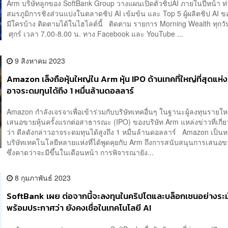
Arm บริษัทลูกของ SoftBank Group วางแผนเปิดตัวชิปAI ภายในปีหน้า ท
สมรภูมิการชิงส่วนแบ่งในตลาดชิป AI เข้มข้น และ Top 5 ผู้ผลิตชิป AI 
มีใครบ้าง ติดตามได้ในไฮไลต์นี้ ติดตาม รายการ Morning Wealth ทุกวัน
ศุกร์ เวลา 7.00-8.00 น. ทาง Facebook และ YouTube ...
9 สิงหาคม 2023
Amazon เล็งถือหุ้นใหญ่ใน Arm หุ้น IPO ด้านเทคที่ใหญ่ที่สุดแห่งปี
อาจระดมทุนได้ถึง 1 หมื่นล้านดอลลาร์
Amazon กำลังเจรจาเพื่อเข้าร่วมกับบริษัทเทคอื่นๆ ในฐานะผู้ลงทุนรายใ
เสนอขายหุ้นครั้งแรกต่อสาธารณะ (IPO) ของบริษัท Arm แหล่งข่าวที่เกี่ย
ว่า ดีลดังกล่าวอาจระดมทุนได้สูงถึง 1 หมื่นล้านดอลลาร์ Amazon เป็นห
บริษัทเทคโนโลยีหลายแห่งที่ได้พูดคุยกับ Arm ถึงการสนับสนุนการเสนอ
ซึ่งคาดว่าจะมีขึ้นในเดือนหน้า การพิจารณายัง...
8 กุมภาพันธ์ 2023
SoftBank เผย ต่อจากนี้จะลงทุนในคริปโตและบล็อกเชนอย่างระม
พร้อมประกาศว่า ยังคงเชื่อในเทคโนโลยี AI