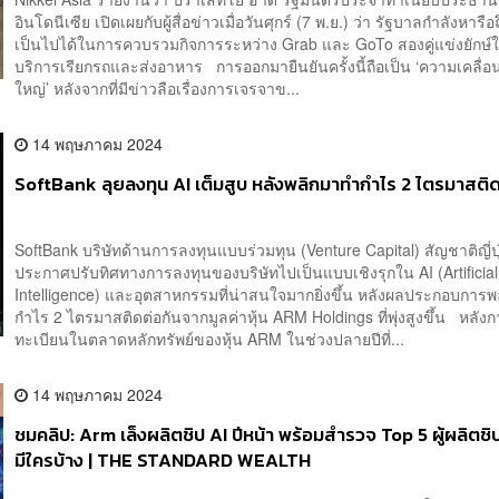
อินโดนีเซีย เปิดเผยกับผู้สื่อข่าวเมื่อวันศุกร์ (7 พ.ย.) ว่า รัฐบาลกำลังหารื
เป็นไปได้ในการควบรวมกิจการระหว่าง Grab และ GoTo สองคู่แข่งยักษ์
บริการเรียกรถและส่งอาหาร การออกมายืนยันครั้งนี้ถือเป็น ‘ความเคลื่อน
ใหญ่’ หลังจากที่มีข่าวลือเรื่องการเจรจาข...
14 พฤษภาคม 2024
SoftBank ลุยลงทุน AI เต็มสูบ หลังพลิกมาทำกำไร 2 ไตรมาสติด
SoftBank บริษัทด้านการลงทุนแบบร่วมทุน (Venture Capital) สัญชาติญี่ปุ
ประกาศปรับทิศทางการลงทุนของบริษัทไปเป็นแบบเชิงรุกใน AI (Artificial
Intelligence) และอุตสาหกรรมที่น่าสนใจมากยิ่งขึ้น หลังผลประกอบการพ
กำไร 2 ไตรมาสติดต่อกันจากมูลค่าหุ้น ARM Holdings ที่พุ่งสูงขึ้น หลัง
ทะเบียนในตลาดหลักทรัพย์ของหุ้น ARM ในช่วงปลายปีที่...
14 พฤษภาคม 2024
ชมคลิป: Arm เล็งผลิตชิป AI ปีหน้า พร้อมสำรวจ Top 5 ผู้ผลิตชิ
มีใครบ้าง | THE STANDARD WEALTH