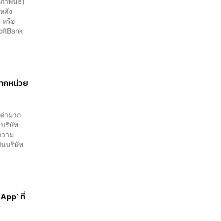
ภาพันธ์)
หลัง
 หรือ
oftBank
จากหน่วย
ลค่ามาก
ะบริษัท
นความ
็นบริษัท
pp’ ที่