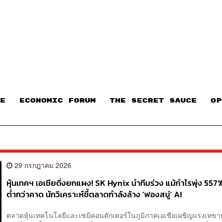
E
ECONOMIC FORUM
THE SECRET SAUCE​
OP
29 กรกฎาคม 2026
หุ้นเทคฯ เอเชียดิ่งยกแผง! SK Hynix นำทีมร่วง แม้กำไรพุ่ง 557%
ต่ำกว่าคาด นักวิเคราะห์ชี้ตลาดกำลังล้าง ‘ฟองสบู่’ AI
ตลาดหุ้นเทคโนโลยีและเซมิคอนดักเตอร์ในภูมิภาคเอเชียเผชิญแรงเทขา