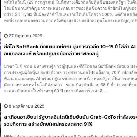
หนักในวันนี้ (29 กรกฎาคม) ในทิศทางเดียวกันกับหุ้นชิปของสหรัฐฯ ในคื
โดยมีชนวนสำคัญมาจากผลประกอบการของหุ้นชิปความจำยักษ์ใหญ่ของเ
อย่าง SK Hynix ที่แม้จะทำกำไรและรายได้เติบโตกว่า 500% แต่ตัวเลขยังไ
พอที่จะตอบสนองความคาดหวังที่พุ่งสูงลิ่วของนักลงทุนในกระแสปัญญาปร
27 มิถุนายน 2026
ซีอีโอ SoftBank ทิ้งแผนเกษียณ มุ่งภารกิจอีก 10–15 ปี ไล่ล่า AI 
อินเทลลิเจนซ์ พร้อมปฏิเสธข้อกล่าวหาฟองสบู่
มาซาโยชิ ซอน มหาเศรษฐีชาวญี่ปุ่นและซีอีโอของ SoftBank Group ป
การประชุมผู้ถือหุ้นประจำปีว่าเขาจะทำงานต่อไปจนถึงอายุ 70 ปี เพื่อผลั
พัฒนาและลงทุน AI พร้อมปฏิเสธข้อกล่าวหาเรื่องฟองสบู่ว่าเป็นการลบหลู่
ศักยภาพของเทคโนโลยีดังกล่าว ซอน ปัจจุบันมีอายุ 68 ปี ย้ำว่า เขาทิ้งแผ
จะสละตำแหน่งในช่วงอายุ 60 ปี เพราะต้องการเวลาอี...
8 พฤศจิกายน 2025
สะเทือนอาเซียน! รัฐบาลอินโดนีเซียยืนยัน Grab-GoTo กำลังเจ
รวมกิจการ สร้างยักษ์ใหญ่ครองตลาด 91%
Nikkei Asia รายงานว่า ปราเสทโย ฮาดี รัฐมนตรีประจำทำเนียบประธานา