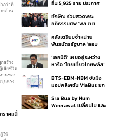
ถิ่น 5,925 ราย ประกาศ
ชายแดน
กว่าที่
บัญชีใหม่ 7 ส.ค. ส่วน 97
่ายด้าน
ทักษิณ ร่วมสวดพระ
ราย รอ ป.ป.ช. ขีดเส้นแล้ว
อภิธรรมศพ ‘พล.ต.ท.
เสร็จ 31 ส.ค.
ผ่อน’ บิดา ‘พักตร์พิไล ทวี
คลังเตรียมจำหน่าย
สิน’ สิริอายุ 103 ปี แกนนำ
พันธบัตรรัฐบาล ‘ออม
เพื่อไทย-บุคคลหลาก
พลัส’ รอบถัดไป เร็วสุด 4
วงการร่วมอาลัย
‘เอกนิติ’ เผยอยู่ระหว่าง
ก.ย.นี้ อาจเพิ่มสัดส่วนการ
บุกสร้าง
หารือ ‘ไทยเที่ยวไทยพลัส’
ขายแบบ Small Lot First
เสียชีวิต
มีสิทธิใช้งบจากเงินกู้ 4
มากขึ้น
ช้งานของ
BTS-EBM-NBM จับมือ
แสนล้าน มั่นใจงบต่อ ‘ไทย
วามรุนแรง
แอปพลิเคชัน ViaBus ยก
ช่วยไทย พลัส’ เฟส 2 มี
ระดับการติดตามตำแหน่ง
เพียงพอ
Sra Bua by Num
รถไฟฟ้า 3 สายแบบเรียล
Weerawat เปลี่ยนไป และ
ไทม์
นี่คือเหตุผลที่เราควรกลับ
กราคมนี้
ไปอีกครั้ง
้ให้