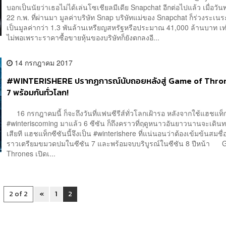
บอกเป็นนัยว่าเธอไม่ได้เล่นโซเชียลมีเดีย Snapchat อีกต่อไปแล้ว เมื่อวันพ
22 ก.พ. ที่ผ่านมา มูลค่าบริษัท Snap บริษัทแม่ของ Snapchat ก็ร่วงระเน
เป็นมูลค่ากว่า 1.3 พันล้านเหรียญสหรัฐหรือประมาณ 41,000 ล้านบาท เท่า
ไม่พอเพราะราคาซื้อขายหุ้นของบริษัทก็ยังตกลงอี...
14 กรกฎาคม 2017
#WINTERISHERE ปรากฏการณ์นับถอยหลังสู่ Game of Throne
7 พร้อมกันทั่วโลก!
16 กรกฎาคมนี้ ก็จะถึงวันที่แฟนซีรีส์ทั่วโลกเฝ้ารอ หลังจากใช้แฮชแท็
#winteriscoming มาแล้ว 6 ซีซัน ก็ถึงคราวที่ฤดูหนาวอันยาวนานจะเดิน
เสียที แฮชแท็กซีซันนี้จึงเป็น #winterishere ที่แน่นอนว่าต้องเข้มข้นสมชื่อ เ
ราวเตรียมขมวดปมในซีซัน 7 และพร้อมจบบริบูรณ์ในซีซัน 8 ปีหน้า 
Thrones เปิดเ...
2 of 2
«
1
2