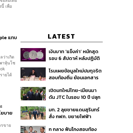
ียลมีเดีย
้ เพื่อ
LATEST
pple แทบ
เงินบาท ‘แข็งค่า’ หนักสุด
ลว่าเกิด
รอบ 6 สัปดาห์ หลังปฏิบัติ
 พาหุ้นโซ
การแทรกแซงเยนของ
ebook
โรมเผยข้อมูลใหม่ปมทุจริต
สหรัฐฯ-ญี่ปุ่น Standard
รายได้
สอบท้องถิ่น ย้อนเอกสาร
Chartered เปิดเป้าสิ้นปีนี้
ประชุมปี 2567 พบชื่อ
จ่อแข็งต่อแตะ 32.50 บาท
เปิดบทใหม่ไทย-เมียนมา
อนุทิน จ่อสอบต่อเอี่ยว
ต่อดอลลาร์
ดัน JTC ในรอบ 10 ปี ปลุก
ตัดตอน ม.บูรพา หรือไม่
‘เส้นเลือดใหญ่’ ค้า
ละ
มท. 2 ลุยชายแดนสุรินทร์
ชายแดน ท่าเรือน้ำลึก
นโยบาย
สั่ง กฟภ. ขยายไฟฟ้า
ทวาย
‘ปราสาทตาควาย–เนิน
การขาย
ก กลาง ฟันโกงสอบท้อง
350’ เสริมความมั่นคง