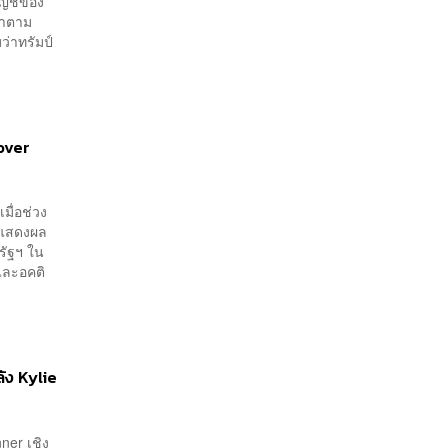
ัญชีของ
นมาตาม
ว่าทรัมป์
over
มื่อช่วง
ือแสดงผล
รัฐฯ ใน
และอคติ
ัง Kylie
ner เชิง