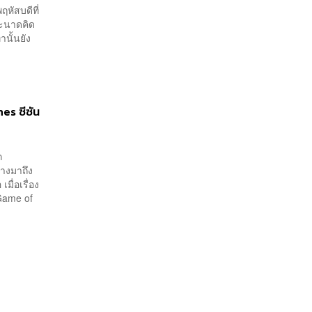
ฤหัสบดีที่
ระนาดคิด
นั้นยัง
s ซีซัน
ก
ทางมาถึง
มื่อเรื่อง
Game of