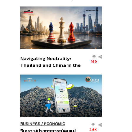
เศรษฐกิจเชิงรุก ประกาศหุ้น
ส่วนยุทธศาสตร์ไทย –
อินโดนีเซีย
Navigating Neutrality:
169
Thailand and China in the
Age of a New Global
Order
BUSINESS
/
ECONOMIC
2.6K
วิเคราะห์ปรากฏการณ์คนแห่