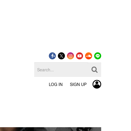
LOG IN
SIGN UP