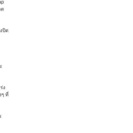
ap
าด
งปิด
ละ
ร่ง
ๆ ที่
ม