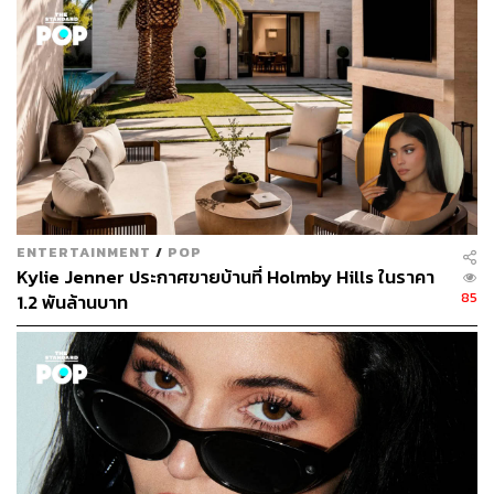
ปณชัย อารีเพิ่มพร
นักการตลาดผู้ฝักใฝ่ในแวดวงนวัตกรรมและ
เทคโนโลยี แต่บางทีก็เผลอมีใจให้วัฒนธรรม
POP อยู่ร่ำไป ใช้เวลาว่างไปกับการเสพศิลป์
และเฝ้ามองปรากฏการณ์ทางสังคม
ENTERTAINMENT
/
POP
Kylie Jenner ประกาศขายบ้านที่ Holmby Hills ในราคา
85
1.2 พันล้านบาท