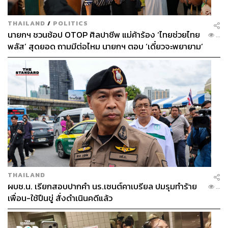
THAILAND
/
POLITICS
นายกฯ ชวนช้อป OTOP ศิลปาชีพ แม่ค้าร้อง ‘ไทยช่วยไทย
...
พลัส’ สุดยอด ถามมีต่อไหม นายกฯ ตอบ ‘เดี๋ยวจะพยายาม’
THAILAND
ผบช.น. เรียกสอบปากคำ นร.เซนต์คาเบรียล ปมรุมทำร้าย
...
เพื่อน-ใช้ปืนขู่ สั่งดำเนินคดีแล้ว