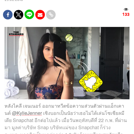
133
หลังไคลี เจนเนอร์ ออกมาทวีตข้อความส่วนตัวผ่านแอ็กเคา
นต์
@KylieJenner
เชิงบอกเป็นนัยว่าเธอไม่ได้เล่นโซเชียลมี
เดีย Snapchat อีกต่อไปแล้ว เมื่อวันพฤหัสบดีที่ 22 ก.พ. ที่ผ่าน
มา มูลค่าบริษัท Snap บริษัทแม่ของ Snapchat ก็ร่วง