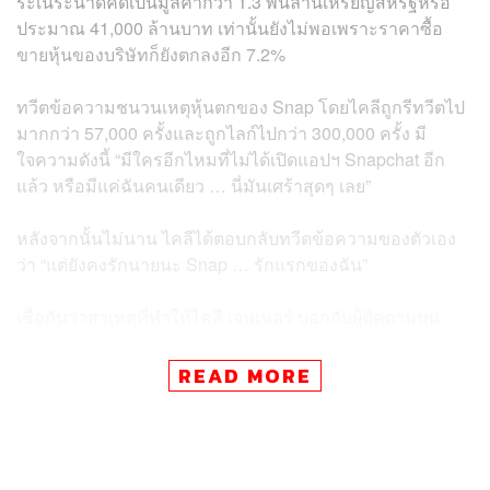
ระเนระนาดคิดเป็นมูลค่ากว่า 1.3 พันล้านเหรียญสหรัฐหรือ
ประมาณ 41,000 ล้านบาท เท่านั้นยังไม่พอเพราะราคาซื้อ
ขายหุ้นของบริษัทก็ยังตกลงอีก 7.2%
ทวีตข้อความชนวนเหตุหุ้นตกของ Snap โดยไคลีถูกรีทวีตไป
มากกว่า 57,000 ครั้งและถูกไลก์ไปกว่า 300,000 ครั้ง มี
ใจความดังนี้ “มีใครอีกไหมที่ไม่ได้เปิดแอปฯ Snapchat อีก
แล้ว หรือมีแค่ฉันคนเดียว … นี่มันเศร้าสุดๆ เลย”
หลังจากนั้นไม่นาน ไคลีได้ตอบกลับทวีตข้อความของตัวเอง
ว่า “แต่ยังคงรักนายนะ Snap … รักแรกของฉัน”
เชื่อกันว่าสาเหตุที่ทำให้ไคลี เจนเนอร์ บอกกับผู้ติดตามบน
โลกออนไลน์จำนวนกว่า 24.5 ล้านคนในทวีตเตอร์ว่าเธอไม่
เล่น Snapchat อีกแล้วน่าจะเป็นผลมาจากการปรับดีไซน์อิน
READ MORE
เทอร์เฟซการใช้งานแบบใหม่ของ Snapchat ขณะเดียวกันอีก
กระแสข่าวก็เชื่อว่าเธอน่าจะหันไปใช้เวลาส่วนตัวดูแล สตอร์
มี เว็บสเตอร์ ลูกสาวของเธอที่เพิ่งคลอดนั่นเอง