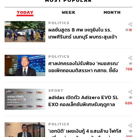
MOST POPULAR
TODAY
WEEK
MONTH
POLITICS
ผลชันสูตร 8 ศพ เหตุยิงใน รร.
1K
เทพศิรินทร์ นนทบุรี พบกระสุนเข้า
จุดสำคัญ ‘ศีรษะ-หน้าอก’ ครูถูกยิง
4 นัด จากระยะไกล
POLITICS
ศาลปกครองไม่รับฟ้อง ‘หมอสรณ’
788
ขอเพิกถอนมติสรรหา กสทช. ชี้ยัง
ไม่ใช่ผู้เดือดร้อนเสียหาย
SPORT
adidas เปิดตัว Adizero EVO SL
686
EXO คอลเล็กชันพิเศษรับฤดูกาล
College Football
POLITICS
‘เอกนิติ’ เผยเงินกู้ 4 แสนล้าน โฟกัส
330