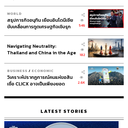
WORLD
สรุปภารกิจอนุทิน เยือนอินโดนีเซีย
546
ขับเคลื่อนการทูตเศรษฐกิจเชิงรุก
ประกาศหุ้นส่วนยุทธศาสตร์ไทย –
อินโดนีเซีย
Navigating Neutrality:
Thailand and China in the Age
182
of a New Global Order
BUSINESS
/
ECONOMIC
วิเคราะห์ปรากฏการณ์คนแห่ขอสิน
2.6K
เชื่อ CLICX อาจเป็นเพียงยอด
ภูเขาน้ำแข็ง ของปัญหาหนี้ครัว
เรือนไทยที่ถูกซุกไว้
LATEST STORIES