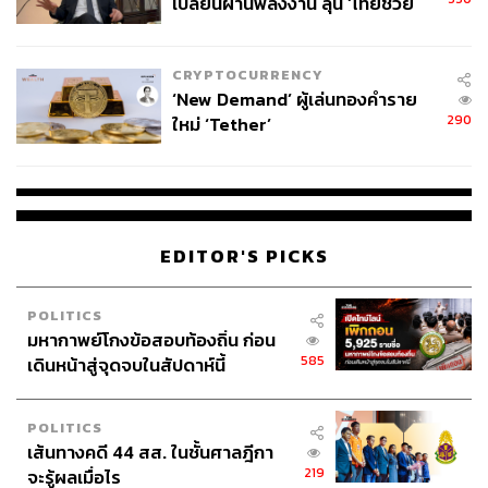
เปลี่ยนผ่านพลังงาน ลุ้น ‘ไทยช่วย
ไทยพลัส’ เฟส 2 รอประเมินความ
เหมาะสม
CRYPTOCURRENCY
‘New Demand’ ผู้เล่นทองคำราย
290
ใหม่ ‘Tether’
EDITOR'S PICKS
POLITICS
มหากาพย์โกงข้อสอบท้องถิ่น ก่อน
585
เดินหน้าสู่จุดจบในสัปดาห์นี้
POLITICS
เส้นทางคดี 44 สส. ในชั้นศาลฎีกา
219
จะรู้ผลเมื่อไร