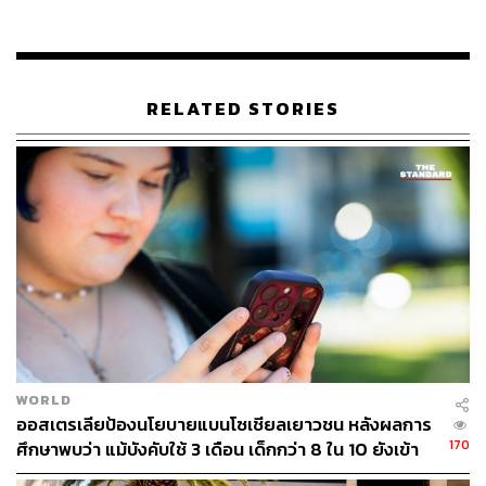
อ้างอิง:
www.bloomberg.com/news/articles/2018-02-22/snap
-royalty-kylie-jenner-erased-a-billion-dollars-in-one-t
weet
RELATED STORIES
time.com/5170990/kylie-jenner-snapchat-stock-value
AFP
TAGS:
Kylie Jenner
Snapchat
WORLD
133
ออสเตรเลียป้องนโยบายแบนโซเชียลเยาวชน หลังผลการ
170
ศึกษาพบว่า แม้บังคับใช้ 3 เดือน เด็กกว่า 8 ใน 10 ยังเข้า
ถึง
ABOUT THE AUTHOR