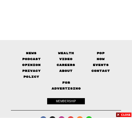
News
Wealth
Pop
Podcast
Video
Now
Opinion
Careers
Events
Privacy
About
Contact
Policy
FOR
ADVERTISING
MEMBERSHIP
© 2017-
2026
The Standard. All rights reserved.