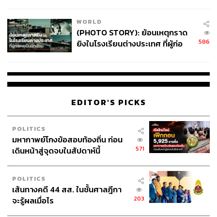
สอบปมขโมยปืนปู่ก่อเหตุ
WORLD
(PHOTO STORY): ย้อนเหตุกราด
586
ยิงในโรงเรียนต่างประเทศ ที่ผู้ก่อ
เหตุเป็นนักเรียน
91
EDITOR'S PICKS
ABOUT THE AUTHOR
คริสตอฟเฟอร์ สเวนซัน
POLITICS
บรรณาธิการแฟชั่นและคัลเจอร์ต่างประเทศ
มหากาพย์โกงข้อสอบท้องถิ่น ก่อน
ประจำสำนักข่าว THE STANDARD
571
เดินหน้าสู่จุดจบในสัปดาห์นี้
POLITICS
เส้นทางคดี 44 สส. ในชั้นศาลฎีกา
203
จะรู้ผลเมื่อไร