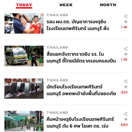
TODAY
WEEK
MONTH
THAILAND
รอง ผบ.ตร. บัญชาการเหตุยิง
1.4K
โรงเรียนเทพศิรินทร์ นนทบุรี สั่ง
ค้นหา 2 รอบยืนยันไร้คนติดค้าง พบ
ศพปู่-ย่าที่บ้านพักผู้ก่อเหตุ
THAILAND
สื่อนอกจับตากราดยิง รร. ใน
1.3K
นนทบุรี ชี้ไทยมีอัตราครอบครองปืน
สูงในระดับต้นของภูมิภาค
THAILAND
นักเรียนโรงเรียนเทพศิรินทร์
833
นนทบุรี อพยพเข้ายังพื้นที่ปลอดภัย
ชั่วคราว หลังเหตุใช้อาวุธปืนภายใน
โรงเรียนคลี่คลาย
THAILAND
คืบหน้าเหตุยิงโรงเรียนเทพศิรินทร์
TAGS:
Hong Kong
Fashion
Loro Piana
684
นนทบุรี ดับ 6 ศพ โฆษก ตร. เร่ง