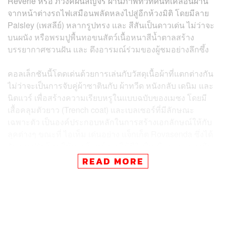
Reverie หรือ ภวังค์ฝันสัญจร ผ่านภาพทิวทัศน์ที่เคลื่อนผ่าน
จากหน้าต่างรถไฟเสมือนพลัดหลงไปสู่อีกห้วงมิติ โดยมีลาย
Paisley (เพสลีย์) หลากรูปทรง และ สีสันเป็นดาวเด่น ไม่ว่าจะ
บนผนัง หรือพรมปูพื้นทอขนสัตว์เนื้อหนาสีน้ำตาลสร้าง
บรรยากาศชวนฝัน และ ดึงอารมณ์ร่วมของผู้ชมอย่างลึกซึ้ง
คอลเล็กชันนี้โดดเด่นด้วยการเล่นกับวัสดุเนื้อผ้าที่แตกต่างกัน
ไม่ว่าจะเป็นการจับคู่ผ้าซาตินกับ ผ้าทวีด หนังกลับ เดนิม และ
นิตแวร์ เพื่อสร้างความเรียบหรูในแบบฉบับของเมซง โดยมี
เสื้อคลุมตัวยาว (Trench coat) และเบลเซอร์ที่มีลักษณะ
เฉพาะตัว เป็นองค์ประกอบหลักในการสร้างเอกลักษณ์ให้กับ
ลุคต่างๆ ขณะที่ ไอเท็ม เด่นอย่าง แจ็กเก็ต Rovasenda ซึ่งได้
รับการปรับโฉมให้ตอบโจทย์การใช้ชีวิตในเมืองและการเดิน
ทาง และแจ็กเก็ต Maremma ที่ได้รับการตีความใหม่ในรูป
READ MORE
แบบแจ็กเก็ต Bomber ต่างสะท้อนถึงการผสมผสานระหว่าง
ความสบายและเสน่ห์เฉพาะตัวของคอลเล็กชันได้อย่างลงตัว
เหล่าเครื่องประดับยังช่วยเติมเต็มเรื่องราวของฤดูกาลนี้ให้
สมบูรณ์แบบยิ่งขึ้นผ่านการรังสรรค์ด้วยวัสดุและเฉดสีที่หลาก