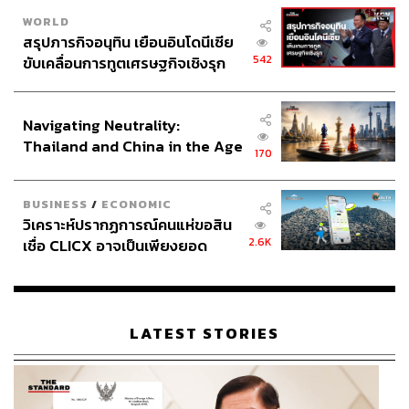
WORLD
สรุปภารกิจอนุทิน เยือนอินโดนีเซีย
542
ขับเคลื่อนการทูตเศรษฐกิจเชิงรุก
ประกาศหุ้นส่วนยุทธศาสตร์ไทย –
อินโดนีเซีย
Navigating Neutrality:
Thailand and China in the Age
170
of a New Global Order
BUSINESS
/
ECONOMIC
วิเคราะห์ปรากฏการณ์คนแห่ขอสิน
2.6K
เชื่อ CLICX อาจเป็นเพียงยอด
ภูเขาน้ำแข็ง ของปัญหาหนี้ครัว
เรือนไทยที่ถูกซุกไว้
LATEST STORIES