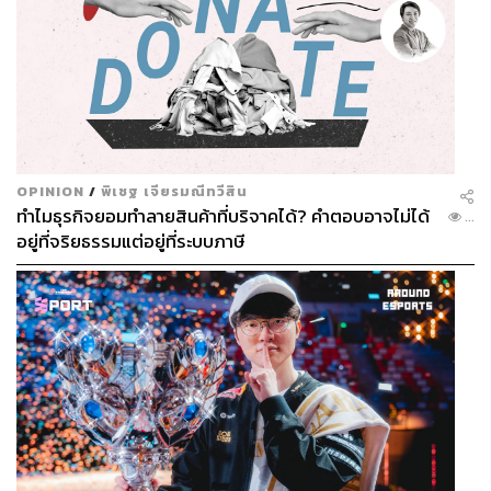
OPINION
/
พิเชฐ เจียรมณีทวีสิน
ทำไมธุรกิจยอมทำลายสินค้าที่บริจาคได้? คำตอบอาจไม่ได้
...
อยู่ที่จริยธรรมแต่อยู่ที่ระบบภาษี